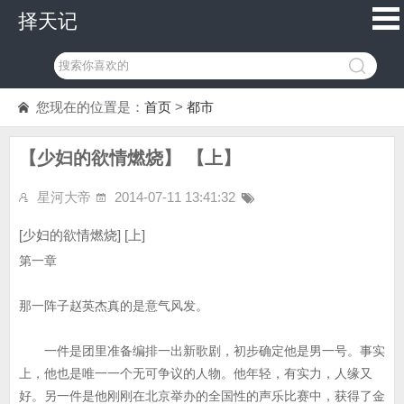
择天记
您现在的位置是：
首页
>
都市
【少妇的欲情燃烧】 【上】
星河大帝
2014-07-11 13:41:32
[少妇的欲情燃烧] [上]
第一章
那一阵子赵英杰真的是意气风发。
一件是团里准备编排一出新歌剧，初步确定他是男一号。事实
上，他也是唯一一个无可争议的人物。他年轻，有实力，人缘又
好。另一件是他刚刚在北京举办的全国性的声乐比赛中，获得了金