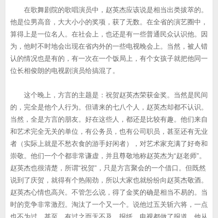
在歌舞剧院的歌唱演员中，赵英杰应该说是相当出类拔萃的。
他是位男高音，大大小小的奖项，获了无数。在全省的演艺圈中，
算得上是一位名人。在社会上，也还是有一些普通民众认识他。因
为，他时不时地会出现在省内外的一些电视晚会上。当然，被人错
认的情况也是有的，有一次在一个饭局上，有个女孩子就把他同一
位长相俊朗的电视剧演员给搞混了。
这个晚上，方言的主题是：祝贺赵英杰荣获金奖。当然是民间
的，完全是他个人行为。但请来的七八个人，赵英杰却都不认识。
当然，全是方言的朋友。好在这些人，都还是比较有趣。他们来自
和艺术完全无关的单位，有公务员，也有公司职员，甚至还有无业
者（实际上就是不愁衣食的游手好闲者），对艺术家充满了好奇和
崇敬。他们一个个都非常谦虚，并且尊敬地称赵英杰为“赵老师”。
赵英杰也很清楚，所谓“祝贺”，只是方言聚会的一个借口。但既然
说到了庆贺，就得有个热闹劲，所以大家也就纷纷向赵英杰敬酒。
赵英杰心情也高兴。不管怎么说，得了金奖的确是相当不易的。当
时的竞争非常激烈。淘汰了一个又一个。说他过五关斩六将，一点
也不为过。甚至，有过之而无不及。报纸、电视都做了报道。他从