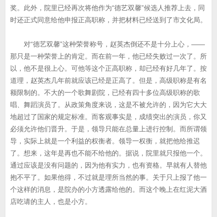
奖。此外，院里已经再次将他作为“德艺双馨”候选人推荐上去，同
时还正式同意给他申报正高职称，并把材料已经送到了市文化局。
对“德艺双馨”这种荣誉称号，赵英杰倒还不是十分上心，——
那只是一种荣誉上的肯定。而在前一年，他已经失败过一次了。所
以，他不是很上心。可他等这个正高职称，却已经有好几年了。按
道理，赵英杰几年前就应该已经是正高了。但是，高级职称是有名
额限制的。不大的一个歌舞剧院，已经有四十多位高级职称的歌
唱、舞蹈演员了。从政策角度来说，这是不被允许的，因为它大大
地超过了国家的规定标准。而客观事实是，成绩突出的演员，你又
必须允许他们晋升。于是，领导只能在总量上进行控制。而所谓领
导，实际上就是一个利益的权衡者。领导一权衡，就把他给推迟
了。想来，这年是再也不能不给他的。据说，院里就只报他一个。
通过应该是没有问题的，因为他有实力，也有资格。早就有人替他
抱不平了。如果他得，不过就是理所当然的事。关于只上报了他一
个这样的消息，是院办的小方透露给他的。而这个晚上在红泥大酒
店吃请的主人，也是小方。