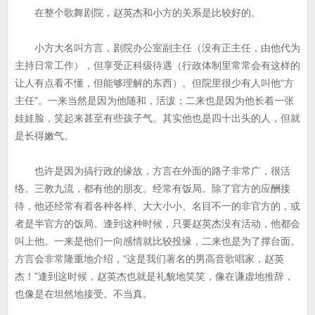
在整个歌舞剧院，赵英杰和小方的关系是比较好的。
小方大名叫方言，剧院办公室副主任（没有正主任，由他代为
主持日常工作），但享受正科级待遇（行政体制里常常会有这样的
让人有点看不懂，但能够理解的东西）。但院里很少有人叫他“方
主任”。一来当然是因为他随和，活泼；二来也是因为他长着一张
娃娃脸，笑起来甚至有些孩子气。其实他也是四十出头的人，但就
是长得嫩气。
也许是因为搞行政的缘故，方言在外面的路子非常广，很活
络。三教九流，都有他的朋友。经常有饭局。除了官方的应酬接
待，他还经常有着各种各样、大大小小、名目不一的非官方的，或
者是半官方的饭局。逢到这种时候，只要赵英杰没有活动，他都会
叫上他。一来是他们一向感情就比较投缘，二来也是为了撑台面。
方言会非常隆重地介绍，“这是我们著名的男高音歌唱家，赵英
杰！”逢到这时候，赵英杰也就是礼貌地笑笑，像在谦虚地推辞，
也像是在坦然地接受。不当真。