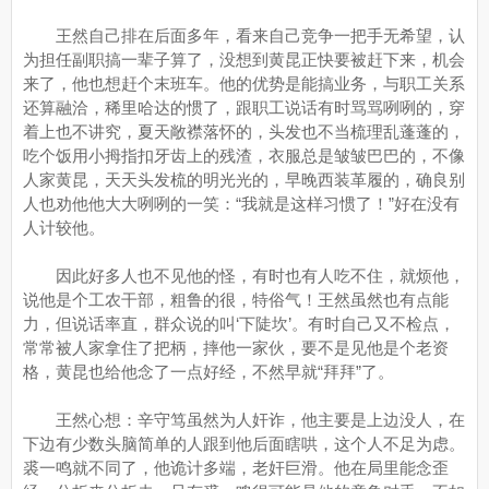
王然自己排在后面多年，看来自己竞争一把手无希望，认
为担任副职搞一辈子算了，没想到黄昆正快要被赶下来，机会
来了，他也想赶个末班车。他的优势是能搞业务，与职工关系
还算融洽，稀里哈达的惯了，跟职工说话有时骂骂咧咧的，穿
着上也不讲究，夏天敞襟落怀的，头发也不当梳理乱蓬蓬的，
吃个饭用小拇指扣牙齿上的残渣，衣服总是皱皱巴巴的，不像
人家黄昆，天天头发梳的明光光的，早晚西装革履的，确良别
人也劝他他大大咧咧的一笑：“我就是这样习惯了！”好在没有
人计较他。
因此好多人也不见他的怪，有时也有人吃不住，就烦他，
说他是个工农干部，粗鲁的很，特俗气！王然虽然也有点能
力，但说话率直，群众说的叫‘下陡坎’。有时自己又不检点，
常常被人家拿住了把柄，摔他一家伙，要不是见他是个老资
格，黄昆也给他念了一点好经，不然早就“拜拜”了。
王然心想：辛守笃虽然为人奸诈，他主要是上边没人，在
下边有少数头脑简单的人跟到他后面瞎哄，这个人不足为虑。
裘一鸣就不同了，他诡计多端，老奸巨滑。他在局里能念歪