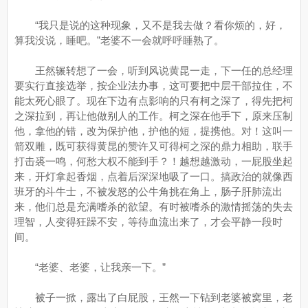
“我只是说的这种现象，又不是我去做？看你烦的，好，
算我没说，睡吧。”老婆不一会就呼呼睡熟了。
王然辗转想了一会，听到风说黄昆一走，下一任的总经理
要实行直接选举，按企业法办事，这可要把中层干部拉住，不
能太死心眼了。现在下边有点影响的只有柯之深了，得先把柯
之深拉到，再让他做别人的工作。柯之深在他手下，原来压制
他，拿他的错，改为保护他，护他的短，提携他。对！这叫一
箭双雕，既可获得黄昆的赞许又可得柯之深的鼎力相助，联手
打击裘一鸣，何愁大权不能到手？！越想越激动，一屁股坐起
来，开灯拿起香烟，点着后深深地吸了一口。搞政治的就像西
班牙的斗牛士，不被发怒的公牛角挑在角上，肠子肝肺流出
来，他们总是充满嗜杀的欲望。有时被嗜杀的激情摇荡的失去
理智，人变得狂躁不安，等待血流出来了，才会平静一段时
间。
“老婆、老婆，让我亲一下。”
被子一掀，露出了白屁股，王然一下钻到老婆被窝里，老