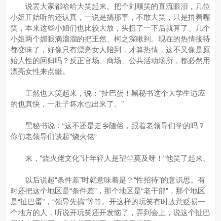
说罢大家都哈哈大笑起来。把个刘顺笑的直流眼泪，几位
小姐开始听的还认真，一说是搞那事，不敢大笑，只是捂着嘴
笑，本来这些小姐们也比较大放，头扭了一下后就算了。几个
小姐两个媚眼滴溜溜的把王然、柯之深瞅到。现在的热情接待
都变味了，好像只有漂亮女人陪到，才算热情，这不又像是原
始人性的回归吗？反正官场、商场、公共活动场所，都必然用
漂亮女性来点缀。
王然也大笑起来，说：“扯巴蛋！黑秘书这个大学生适应
的也真快，一肚子坏水也出来了。”
黑秘书说：“这不还是走乡随俗，跟着老领导们学的吗？
你们老领导们谈起”烧火佬“
来，“烧火佬文化”让年轻人是望尘莫及呀！“他笑了起来。
以后说起“条件差”时就意味着是？“性招待”的意识思。有
时还把这个地区是“条件差”，那个地区是“老干部”，那个地区
是“扯巴蛋”，“领导先搞”等等。开这样的玩笑有时故意贬损一
个地方的人，听说开玩笑还开发恼了，弄到会上，说这个扯巴