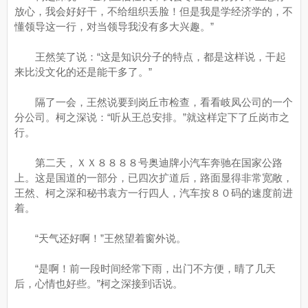
放心，我会好好干，不给组织丢脸！但是我是学经济学的，不
懂领导这一行，对当领导我没有多大兴趣。”
王然笑了说：“这是知识分子的特点，都是这样说，干起
来比没文化的还是能干多了。”
隔了一会，王然说要到岗丘市检查，看看岐凤公司的一个
分公司。柯之深说：“听从王总安排。”就这样定下了丘岗市之
行。
第二天，ＸＸ８８８８号奥迪牌小汽车奔驰在国家公路
上。这是国道的一部分，已四次扩道后，路面显得非常宽敞，
王然、柯之深和秘书袁方一行四人，汽车按８０码的速度前进
着。
“天气还好啊！”王然望着窗外说。
“是啊！前一段时间经常下雨，出门不方便，晴了几天
后，心情也好些。”柯之深接到话说。