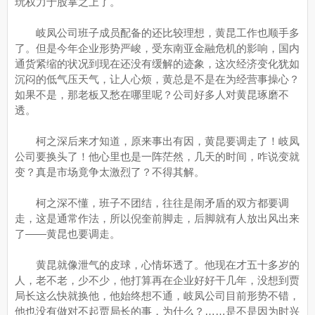
玩权力于股掌之上了。
岐凤公司班子成员配备的还比较理想，黄昆工作也顺手多
了。但是今年企业形势严峻，受东南亚金融危机的影响，国内
通货紧缩的状况到现在还没有缓解的迹象，这次经济变化犹如
沉闷的低气压天气，让人心烦，黄总是不是在为经营事操心？
如果不是，那老板又愁在哪里呢？公司好多人对黄昆琢磨不
透。
柯之深后来才知道，原来事出有因，黄昆要调走了！岐凤
公司要换头了！他心里也是一阵茫然，几天的时间，咋说变就
变？真是市场竟争太激烈了？不得其解。
柯之深不懂，班子不团结，往往是闹矛盾的双方都要调
走，这是通常作法，所以倪奎前脚走，后脚就有人放出风出来
了——黄昆也要调走。
黄昆就像泄气的皮球，心情坏透了。他现在才五十多岁的
人，老不老，少不少，他打算再在企业好好干几年，没想到贾
局长这么快就换他，他始终想不通，岐凤公司目前形势不错，
他也没有做对不起贾局长的事，为什么？……是不是因为时兴