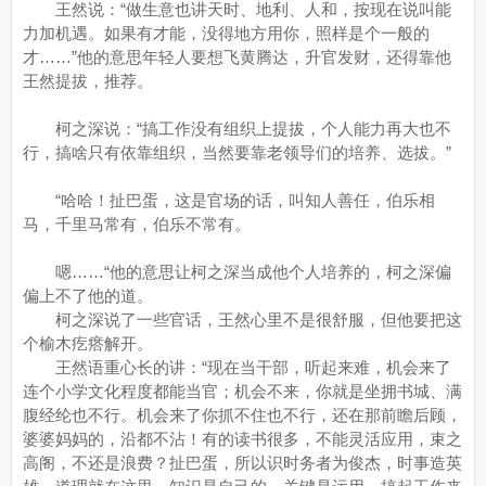
王然说：“做生意也讲天时、地利、人和，按现在说叫能
力加机遇。如果有才能，没得地方用你，照样是个一般的
才……”他的意思年轻人要想飞黄腾达，升官发财，还得靠他
王然提拔，推荐。
柯之深说：“搞工作没有组织上提拔，个人能力再大也不
行，搞啥只有依靠组织，当然要靠老领导们的培养、选拔。”
“哈哈！扯巴蛋，这是官场的话，叫知人善任，伯乐相
马，千里马常有，伯乐不常有。
嗯……“他的意思让柯之深当成他个人培养的，柯之深偏
偏上不了他的道。
柯之深说了一些官话，王然心里不是很舒服，但他要把这
个榆木疙瘩解开。
王然语重心长的讲：“现在当干部，听起来难，机会来了
连个小学文化程度都能当官；机会不来，你就是坐拥书城、满
腹经纶也不行。机会来了你抓不住也不行，还在那前瞻后顾，
婆婆妈妈的，沿都不沾！有的读书很多，不能灵活应用，束之
高阁，不还是浪费？扯巴蛋，所以识时务者为俊杰，时事造英