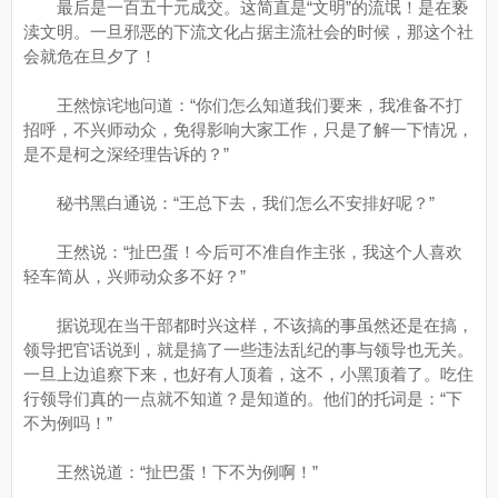
最后是一百五十元成交。这简直是“文明”的流氓！是在亵
渎文明。一旦邪恶的下流文化占据主流社会的时候，那这个社
会就危在旦夕了！
王然惊诧地问道：“你们怎么知道我们要来，我准备不打
招呼，不兴师动众，免得影响大家工作，只是了解一下情况，
是不是柯之深经理告诉的？”
秘书黑白通说：“王总下去，我们怎么不安排好呢？”
王然说：“扯巴蛋！今后可不准自作主张，我这个人喜欢
轻车简从，兴师动众多不好？”
据说现在当干部都时兴这样，不该搞的事虽然还是在搞，
领导把官话说到，就是搞了一些违法乱纪的事与领导也无关。
一旦上边追察下来，也好有人顶着，这不，小黑顶着了。吃住
行领导们真的一点就不知道？是知道的。他们的托词是：“下
不为例吗！”
王然说道：“扯巴蛋！下不为例啊！”