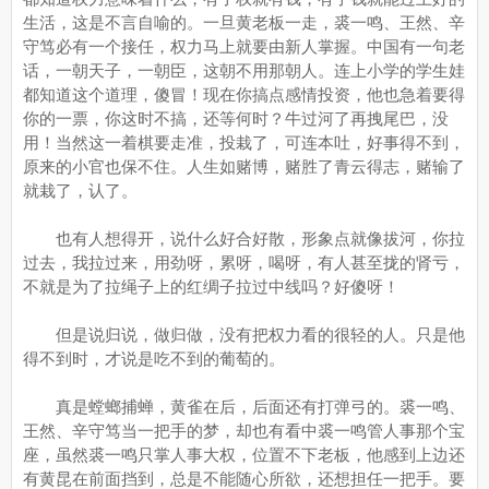
生活，这是不言自喻的。一旦黄老板一走，裘一鸣、王然、辛
守笃必有一个接任，权力马上就要由新人掌握。中国有一句老
话，一朝天子，一朝臣，这朝不用那朝人。连上小学的学生娃
都知道这个道理，傻冒！现在你搞点感情投资，他也急着要得
你的一票，你这时不搞，还等何时？牛过河了再拽尾巴，没
用！当然这一着棋要走准，投栽了，可连本吐，好事得不到，
原来的小官也保不住。人生如赌博，赌胜了青云得志，赌输了
就栽了，认了。
也有人想得开，说什么好合好散，形象点就像拔河，你拉
过去，我拉过来，用劲呀，累呀，喝呀，有人甚至拢的肾亏，
不就是为了拉绳子上的红绸子拉过中线吗？好傻呀！
但是说归说，做归做，没有把权力看的很轻的人。只是他
得不到时，才说是吃不到的葡萄的。
真是螳螂捕蝉，黄雀在后，后面还有打弹弓的。裘一鸣、
王然、辛守笃当一把手的梦，却也有看中裘一鸣管人事那个宝
座，虽然裘一鸣只掌人事大权，位置不下老板，他感到上边还
有黄昆在前面挡到，总是不能随心所欲，还想担任一把手。要