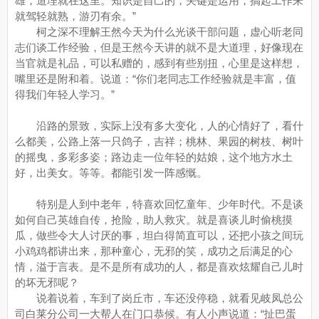
雄，道理就在这里。知识是自己的，关键是运用，搞起工作来
就驾轻就熟，游刃有余。”
柯之深不理解王然今天为什么光谈干部问题，虚心听老同
志们谈工作经验，但是王然今天讲的就不是大道理，好像现在
当官就是礼品，可以私赠的，感到有些别扭，心里是这样想，
嘴里还是附和着。说道：“你们老同志工作经验就是丰富，值
得我们年轻人学习。”
沿路的景致，实际上没有多大变化，人的心情好了，看什
么都美，公路上落一只鸽子，吉祥；桃林、果园的树枝、树叶
的摇曳，多彩多姿；路边走一位年轻的姑娘，这个地方水土
好，出美女。等等。都能引发一阵感慨。
特别是人到中老年，特喜欢回忆童年、少年时代。不是谈
如何自己英雄自传，抢险，助人救灾。就是喜谈儿时偷桃摸
瓜，做些令大人讨厌的事，坦白得简直可以，还把小孩之间玩
小鸡鸡都讲出来，那种童心，无邪的笑，成功之后满足的心
情，溢于言表。是不是所有成功的人，都是喜欢炫耀自己儿时
的坏无邪呢？
说着说着，车到了岗丘市，车还没停稳，就看见岐凤总公
司白莱分公司一大帮人在门口恭候。有人小声说道：“扯巴蛋