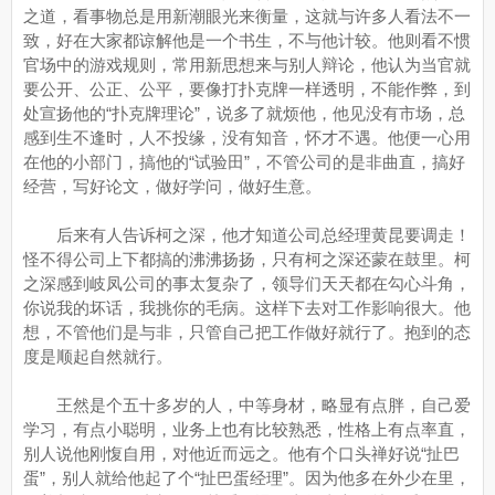
之道，看事物总是用新潮眼光来衡量，这就与许多人看法不一
致，好在大家都谅解他是一个书生，不与他计较。他则看不惯
官场中的游戏规则，常用新思想来与别人辩论，他认为当官就
要公开、公正、公平，要像打扑克牌一样透明，不能作弊，到
处宣扬他的“扑克牌理论”，说多了就烦他，他见没有市场，总
感到生不逢时，人不投缘，没有知音，怀才不遇。他便一心用
在他的小部门，搞他的“试验田”，不管公司的是非曲直，搞好
经营，写好论文，做好学问，做好生意。
后来有人告诉柯之深，他才知道公司总经理黄昆要调走！
怪不得公司上下都搞的沸沸扬扬，只有柯之深还蒙在鼓里。柯
之深感到岐凤公司的事太复杂了，领导们天天都在勾心斗角，
你说我的坏话，我挑你的毛病。这样下去对工作影响很大。他
想，不管他们是与非，只管自己把工作做好就行了。抱到的态
度是顺起自然就行。
王然是个五十多岁的人，中等身材，略显有点胖，自己爱
学习，有点小聪明，业务上也有比较熟悉，性格上有点率直，
别人说他刚愎自用，对他近而远之。他有个口头禅好说“扯巴
蛋”，别人就给他起了个“扯巴蛋经理”。因为他多在外少在里，