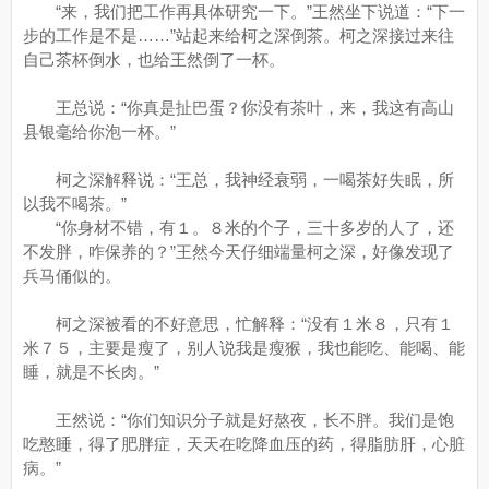
“来，我们把工作再具体研究一下。”王然坐下说道：“下一
步的工作是不是……”站起来给柯之深倒茶。柯之深接过来往
自己茶杯倒水，也给王然倒了一杯。
王总说：“你真是扯巴蛋？你没有茶叶，来，我这有高山
县银毫给你泡一杯。”
柯之深解释说：“王总，我神经衰弱，一喝茶好失眠，所
以我不喝茶。”
“你身材不错，有１。８米的个子，三十多岁的人了，还
不发胖，咋保养的？”王然今天仔细端量柯之深，好像发现了
兵马俑似的。
柯之深被看的不好意思，忙解释：“没有１米８，只有１
米７５，主要是瘦了，别人说我是瘦猴，我也能吃、能喝、能
睡，就是不长肉。”
王然说：“你们知识分子就是好熬夜，长不胖。我们是饱
吃憨睡，得了肥胖症，天天在吃降血压的药，得脂肪肝，心脏
病。”