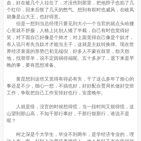
血，好在被几个人拉住了，才没伤到那里，把他脖子也掐了几
个红印，回来后怄了几天的憋气。想到有权时也威风，在岐凤
就像是山大王，也好得意。
但是一想到当总经理只要见到大小一个当官的就点头哈腰
心里就不舒服，人格上比别人矮了半截，自己有时也觉得好
笑，对下面自己好像是个帅才，对上面觉得自己像是个奴才，
有人说只有先当奴才才能当主子，这就是主奴转换律。现在世
界经济衰退的形势已初见端倪，好多人不蒙在鼓里，怨天怨
地，找替罪羊，说不定因祸得福呢。五十多岁了，退下来是早
晚的事，要有思想准备。
黄昆想到这些又觉得有得必有失，干了这么多年了烦心的
事还是不少，细心一想，不搞也好，好好配合贾局长做好交班
工作，争取把自己工作安排好也行，安度晚年。
人就是怪，没官的时候想得慌，当一段时间又烦得慌，这
山望到那山高，不知干那行事好，干那行烦那行，谁说不是
呢？
柯之深是个大学生，毕业不到两年，是学经济专业的，理