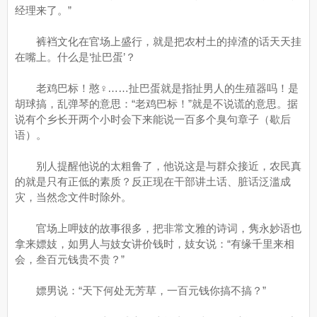
经理来了。”
裤裆文化在官场上盛行，就是把农村土的掉渣的话天天挂
在嘴上。什么是‘扯巴蛋’？
老鸡巴标！憨♀……扯巴蛋就是指扯男人的生殖器吗！是
胡球搞，乱弹琴的意思：“老鸡巴标！”就是不说谎的意思。据
说有个乡长开两个小时会下来能说一百多个臭句章子（歇后
语）。
别人提醒他说的太粗鲁了，他说这是与群众接近，农民真
的就是只有正低的素质？反正现在干部讲土话、脏话泛滥成
灾，当然念文件时除外。
官场上呷妓的故事很多，把非常文雅的诗词，隽永妙语也
拿来嫖妓，如男人与妓女讲价钱时，妓女说：“有缘千里来相
会，叁百元钱贵不贵？”
嫖男说：“天下何处无芳草，一百元钱你搞不搞？”