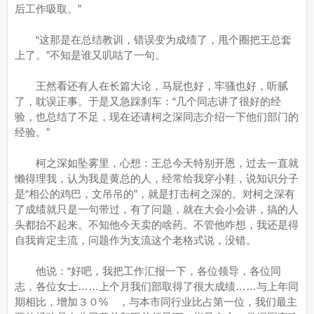
后工作吸取。”
“这那是在总结教训，错误变为成绩了，甩个圈把王总套
上了。”不知是谁又叽咕了一句。
王然看还有人在长篇大论，马屁也好，牢骚也好，听腻
了，耽误正事。于是又急踩刹车：“几个同志讲了很好的经
验，也总结了不足，现在还请柯之深同志介绍一下他们部门的
经验。”
柯之深如坠雾里，心想：王总今天特别开恩，过去一直就
懒得理我，认为我是黄总的人，经常给我穿小鞋，说知识分子
是“相公的鸡巴，文吊吊的”，就是打击柯之深的。对柯之深有
了成绩就只是一句带过，有了问题，就在大会小会讲，搞的人
头都抬不起来。不知他今天卖的啥药。不管他咋想，我还是得
自我肯定主流，问题作为支流这个老格式说，没错。
他说：“好吧，我把工作汇报一下，各位领导，各位同
志，各位女士……上个月我们部取得了很大成绩……与上年同
期相比，增加３０% ，与本市同行业比占第一位，我们最主