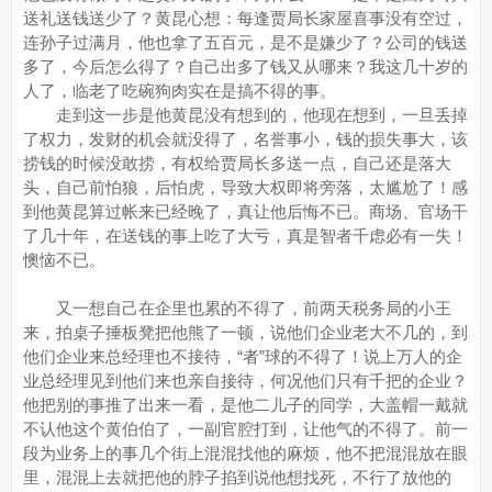
送礼送钱送少了？黄昆心想：每逢贾局长家屋喜事没有空过，
连孙子过满月，他也拿了五百元，是不是嫌少了？公司的钱送
多了，今后怎么得了？自己出多了钱又从哪来？我这几十岁的
人了，临老了吃碗狗肉实在是搞不得的事。
走到这一步是他黄昆没有想到的，他现在想到，一旦丢掉
了权力，发财的机会就没得了，名誉事小，钱的损失事大，该
捞钱的时候没敢捞，有权给贾局长多送一点，自己还是落大
头，自己前怕狼，后怕虎，导致大权即将旁落，太尴尬了！感
到他黄昆算过帐来已经晚了，真让他后悔不已。商场、官场干
了几十年，在送钱的事上吃了大亏，真是智者千虑必有一失！
懊恼不已。
又一想自己在企里也累的不得了，前两天税务局的小王
来，拍桌子捶板凳把他熊了一顿，说他们企业老大不几的，到
他们企业来总经理也不接待，“者”球的不得了！说上万人的企
业总经理见到他们来也亲自接待，何况他们只有千把的企业？
他把别的事推了出来一看，是他二儿子的同学，大盖帽一戴就
不认他这个黄伯伯了，一副官腔打到，让他气的不得了。前一
段为业务上的事几个街上混混找他的麻烦，他不把混混放在眼
里，混混上去就把他的脖子掐到说他想找死，不行了放他的