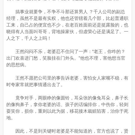
搞事业就要争，不争不斗那还算男人 ？千人公司的副总
经理，虽然不是最有实权，他也还管辖着几个部，比起普通职
工来，自己占的便宜也不少，在老百姓面前还是挺露脸的，也
晓得有人当面叫哥哥，背地操家伙，但虚荣心还是满足了。一
人之下，千人之上吗！
王然闷闷不乐，老婆忍不住问了一声：“老王，你咋的？
出门欢喜进门愁，笑脸挂在门外头。”他也不理，害他想当官
的思想病。
王然不愿把公司里的事告诉老婆，害怕女人家嘴不稳，有
时夸家常就把事情通出去了。
竟争对手，两眼睁的像圆铃，耳朵张的像兔耳朵，鼻子长
的像狗鼻子，拿你老婆的话、孩子的话编排你，中伤你，轻则
耍笑你，损你，重则以此为据，移花接木栽赃陷害，治你于死
地。
因此，不是到关键时老婆是不能知道的，官方也说了，贤