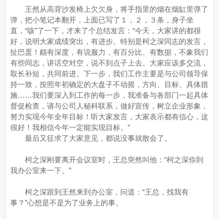
王然从高背沙发椅上欠欠身，将手指里的烟在烟缸里弹了
弹，把小笔记本翻开，上面已写了１，２，３条，身子坐
直，“咳”了一下，才来了个总结发言：“今天，大家讲的都很
好，说明大家成绩突出，有进步。特别是柯之深同志的发言，
扯巴蛋！颇有深度，有说服力，有百分比、有数据，不象我们
有些同志，讲话空对空，说不到点子上去。大家应该多交流，
取长补短，共同前进。下一步，我们工作主要是与公司领导保
持一致，按照年初确定的大盘子不动摇，方向、目标、具体措
施……我们要深入到工作的每一步，我准备与各部门一起具体
督促检查，请与公司人秘科联系，做好宣传，树立企业形象，
努力实现今年全年目标！听大家发言，大家表示都有信心，这
很好！我相信今年一定能实现目标。”
最后又征求了大家意见，都说没事就散会了。
柯之深刚要离开会议室时，王总突然叫他：“柯之深你到
我办公室来一下。”
柯之深跟到王然来到办公室，问道：“王总，找我有
事？”心想是不是为了业务上的事。