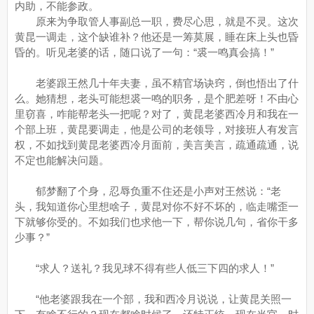
内助，不能参政。
原来为争取管人事副总一职，费尽心思，就是不灵。这次
黄昆一调走，这个缺谁补？他还是一筹莫展，睡在床上头也昏
昏的。听见老婆的话，随口说了一句：“裘一鸣真会搞！”
老婆跟王然几十年夫妻，虽不精官场诀窍，倒也悟出了什
么。她猜想，老头可能想裘一鸣的职务，是个肥差呀！不由心
里窃喜，咋能帮老头一把呢？对了，黄昆老婆西冷月和我在一
个部上班，黄昆要调走，他是公司的老领导，对接班人有发言
权，不如找到黄昆老婆西冷月面前，美言美言，疏通疏通，说
不定也能解决问题。
郁梦翻了个身，忍辱负重不住还是小声对王然说：“老
头，我知道你心里想啥子，黄昆对你不好不坏的，临走嘴歪一
下就够你受的。不如我们也求他一下，帮你说几句，省你干多
少事？”
“求人？送礼？我见球不得有些人低三下四的求人！”
“他老婆跟我在一个部，我和西冷月说说，让黄昆关照一