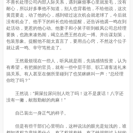
不善长处理公司内部人际关系，遇到麻烦事心里就发毛，没有
耐心，所以好多事他不知道，别人也背着他，不给他说，这次
黄昆要走，动了他的心，感到错过这次机会就老球了，今后就
没有机会了。他手下的科长也给他提醒，还告诉他裘一鸣在到
处活动，更惹的他心动。他妻子和小舅子听到岐凤公司总经理
要换，也跑来凑热闹，竭立怂恿王然在此一搏。并出谋划策，
包装形象。提醒他不能太直言了，要用点心窍，不然这个位子
就让裘一鸣、辛守笃抢走了。
王然最烦现在一些人，听风就是雨，先搞感情投资，认为
有希望，有把握的官员，就有一些中层干部、职工请客送礼来
搞关系。有人甚至在侧所里碰到了也笑眯眯叫一声：“总经理
你吃了吗？”
王然说：“屙屎拉尿问别人吃了吗！这不是废话！八字还
没有一撇，献殷勤献的肉麻！”
自己装出一身正气的样子。
但是有些干部们心里明白，这种说法的眼光是短浅的，谁
都知道权力意味着什么，有了权就有钱，有了钱就能过上好的