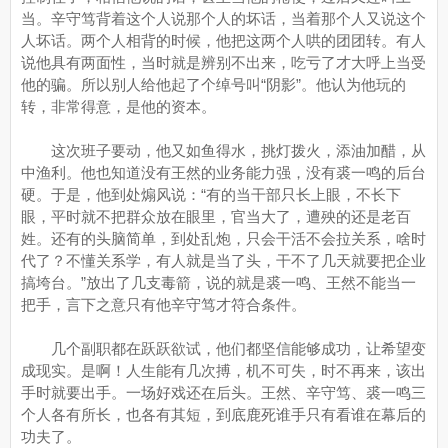
当。辛守笃背着这个人说那个人的坏话，当着那个人又说这个
人坏话。两个人相背的时候，他把这两个人哄的团团转。有人
说他具有两面性，当时就是辨别不出来，吃亏了才大呼上当受
他的骗。所以别人给他起了个绰号叫“阴影”。他认为他玩的
转，非常得意，是他的资本。
这次班子要动，他又如鱼得水，挑灯拨火，添油加醋，从
中渔利。他也知道没有王然的业务能力强，没有裘一鸣的后台
硬。于是，他到处煽风说：“有的当干部只长上眼，不长下
眼，平时就不把群众放在眼里，官当大了，遭殃的还是老百
姓。还有的头脑简单，到处乱炮，只会干活不会拉关系，啥时
代了？不懂关系学，有人就是当了头，干不了几天就要把企业
搞垮台。”放出了几支毒箭，说的就是裘一鸣、王然不能当一
把手，言下之意只有他辛守笃才符合条件。
几个副职都在跃跃欲试，他们都坚信能够成功，让希望变
成现实。是啊！人生能有几次搏，机不可失，时不再来，该出
手时就要出手。一场好戏还在后头。王然、辛守笃、裘一鸣三
个人各有所长，也各有其短，到底鹿死谁手只有看谁在幕后的
功夫了。