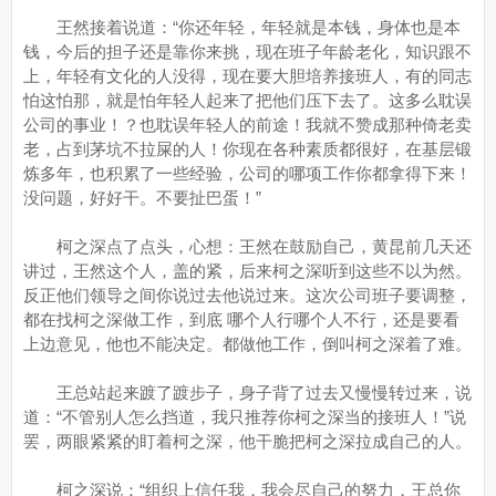
王然接着说道：“你还年轻，年轻就是本钱，身体也是本
钱，今后的担子还是靠你来挑，现在班子年龄老化，知识跟不
上，年轻有文化的人没得，现在要大胆培养接班人，有的同志
怕这怕那，就是怕年轻人起来了把他们压下去了。这多么耽误
公司的事业！？也耽误年轻人的前途！我就不赞成那种倚老卖
老，占到茅坑不拉屎的人！你现在各种素质都很好，在基层锻
炼多年，也积累了一些经验，公司的哪项工作你都拿得下来！
没问题，好好干。不要扯巴蛋！”
柯之深点了点头，心想：王然在鼓励自己，黄昆前几天还
讲过，王然这个人，盖的紧，后来柯之深听到这些不以为然。
反正他们领导之间你说过去他说过来。这次公司班子要调整，
都在找柯之深做工作，到底 哪个人行哪个人不行，还是要看
上边意见，他也不能决定。都做他工作，倒叫柯之深着了难。
王总站起来踱了踱步子，身子背了过去又慢慢转过来，说
道：“不管别人怎么挡道，我只推荐你柯之深当的接班人！”说
罢，两眼紧紧的盯着柯之深，他干脆把柯之深拉成自己的人。
柯之深说：“组织上信任我，我会尽自己的努力，王总你