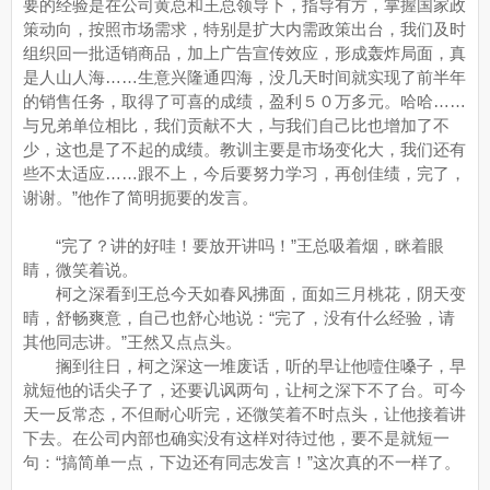
要的经验是在公司黄总和王总领导下，指导有方，掌握国家政
策动向，按照市场需求，特别是扩大内需政策出台，我们及时
组织回一批适销商品，加上广告宣传效应，形成轰炸局面，真
是人山人海……生意兴隆通四海，没几天时间就实现了前半年
的销售任务，取得了可喜的成绩，盈利５０万多元。哈哈……
与兄弟单位相比，我们贡献不大，与我们自己比也增加了不
少，这也是了不起的成绩。教训主要是市场变化大，我们还有
些不太适应……跟不上，今后要努力学习，再创佳绩，完了，
谢谢。”他作了简明扼要的发言。
“完了？讲的好哇！要放开讲吗！”王总吸着烟，眯着眼
睛，微笑着说。
柯之深看到王总今天如春风拂面，面如三月桃花，阴天变
晴，舒畅爽意，自己也舒心地说：“完了，没有什么经验，请
其他同志讲。”王然又点点头。
搁到往日，柯之深这一堆废话，听的早让他噎住嗓子，早
就短他的话尖子了，还要讥讽两句，让柯之深下不了台。可今
天一反常态，不但耐心听完，还微笑着不时点头，让他接着讲
下去。在公司内部也确实没有这样对待过他，要不是就短一
句：“搞简单一点，下边还有同志发言！”这次真的不一样了。