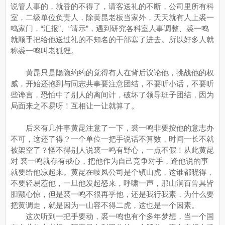
说管人事的，就香的不得了，请客送礼的不断，公司里所有科
室，二级单位负责人，除黄昆老板当家外，天天就有人上裘一
鸣家门，“汇报”、“请示”，遇到研究各科室人事调整、裘一鸣
就顺手把给他送过礼的不知名的干部塞了进去。所以好多人就
称裘一鸣叫老狐狸。
黄昆只是隐隐约约的觉得有人在背后议论他，挑战他的权
威，开始还抱到与同志共事要注意团结，不要听小话，不要听
些谗言，恐怕中了别人的离间计，破坏了领导班子团结，因为
局面来之不易呀！互相让一让就算了。
后来有几件事黄昆注意了一下，裘一鸣非要按他的意志办
不可，这还了得？一个单位一把手说话不算数，时间一长不就
被架空了？怪不得别人说裘一鸣有野心，一点不假！从此黄昆
对 裘一鸣就存有戒心，把他作为自己竞争对手，逢他说的事
就要给他凉起来。黄昆在岐凤公司是个镇山虎，这谁都晓得，
不要轻易惹他，一旦他发起怒来，呼啸一声，那山涧百兽具皆
胆颤心惊，但是裘一鸣不很再乎他，还是我行我素，为什么要
把黄调走，就是因为一山容不得二虎，这也是一个因素。
这次听到一把手要动，裘一鸣也有个多年梦想，当一个国