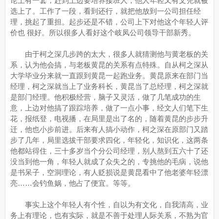
论上有一套，赶到上边要培养接班人，他人年轻又有文凭就被
选上了。工作了一段，看到还行，就把他放到一公司担任经
理，挑起了重担。起步还是不错，公司上下对他这个年轻人评
价也 很好。所以很多人看好这个岐凤公司领导干部新秀。
由于柯之深几步跨的太大，很多人就猜测他与黄老板的关
系，认为他会搞，与老板黄昆的关系有点特殊。自从柯之深从
大学毕业分来就一直跟到黄昆一起跑业务。黄昆原来在部门当
经理，柯之深就当上了业务科长，黄昆当了总经理，柯之深就
是部门经理。他积极经营，脑子又灵活，做了几笔成功的生
意，上边对他搞了跟踪培养，做了一点小事，经文人们笔下生
花，报纸登，电视播，在局里是出了名的，随着黄昆的步步升
迁，他也小步前进。后来有人搞小动作，柯之深在原部门又踏
步了几年，局里选拔干部要求四化，年轻化，知识化，这两条
他都站得住，三十多岁当个分公司经理，别人熬到五六十了还
没当到他一角，年轻人就成了众失之的，专挑他的毛病，说他
是书呆子，空洞理论，有人贬损说是黄昆看中了他老婆年轻漂
亮……会钓鱼娲，他占了便宜。等等。
事实上这个年轻人有个性，自以为有文化，自我清高，业
务上有理论，也有实际，就是不善于处理人际关系，不熟为官