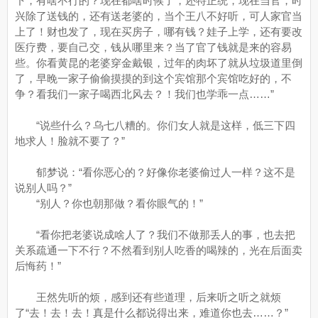
下，有啥不行的？现在都啥时候了，还特正统，现在当官，时
兴除了送钱的，还有送老婆的，当个王八不好听，可人家官当
上了！财也发了，现在买房子，哪有钱？娃子上学，还有要改
医疗费，要自己交，钱从哪里来？当了官了钱就是来的容易
些。你看黄昆的老婆穿金戴银，过年的肉坏了就从垃圾道里倒
了，早晚一家子偷偷摸摸的到这个宾馆那个宾馆吃好的，不
争？看我们一家子喝西北风去？！我们也学乖一点……”
“说些什么？乌七八糟的。你们女人就是这样，低三下四
地求人！脸就不要了？”
郁梦说：“看你恶心的？好像你老婆偷过人一样？这不是
说别人吗？”
“别人？你也朝那做？看你眼气的！”
“看你把老婆说成啥人了？我们不做那丢人的事，也去把
关系疏通一下不行？不然看到别人吃香的喝辣的，光在后面卖
后悔药！”
王然先听的烦，感到还有些道理，后来听之听之就烦
了“去！去！去！真是什么都说得出来，难道你也去……？”