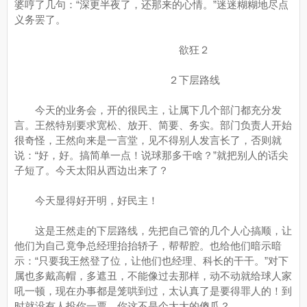
婆哼了几句：“深更半夜了，还那来的心情。”迷迷糊糊地尽点
义务罢了。
欲狂２
２下层路线
今天的业务会，开的很民主，让属下几个部门都充分发
言。王然特别要求宽松、放开、简要、务实。部门负责人开始
很奇怪，王然向来是一言堂，见不得别人发言长了，否则就
说：“好，好。搞简单一点！说球那多干啥？”就把别人的话尖
子短了。今天太阳从西边出来了？
今天显得好开明，好民主！
这是王然走的下层路线，先把自己管的几个人心搞顺，让
他们为自己竟争总经理抬抬轿子，帮帮腔。也给他们暗示暗
示：“只要我王然登了位，让他们也经理、科长的干干。”对下
属也多戴高帽，多遮丑，不能像过去那样，动不动就给球人家
吼一顿，现在办事都是笼哄到过，太认真了是要得罪人的！到
时就没有人投你一票，你这不是个大大的傻瓜？