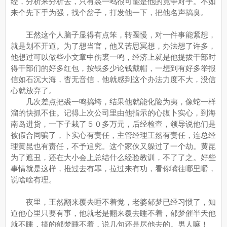
经，分析来分析去，只有裘一鸣很可能是他的竟争对手。不如
来个先下手为强，找个岔子，打发他一下，把他名声搞臭。
王然这个人脑子显得有点笨，转圈慢，对一件事能紧想，
就是划不开道。为了想当官，他又苦思冥想，办法想了许多，
他想过可以做些小文章中伤裘一鸣，经济上就是他提拔干部时
得干部们的好多红包，按钱多少论钱戴帽，一想到有好多举报
信如石沉大海，杳无音信，他就感到这个办法力度不大，没信
心就放弃了。
几次差点把裘一鸣搞垮，结果他就能化险为夷，像蛇一样
溜的快抓不住。记得上次公司里由他指示的心腹卜实心，到海
南岛进货，一下子栽了５０多万元，后经检查，领导说他们是
被假合同骗了，卜实心有责任，主管经理王然有责任，连总经
理黄昆也有责任，不予追究。这个家伙又躲过了一个劫。黄昆
为了遮丑，还在大小会上总结什么经验教训，不了了之。好些
事情就是这样，推过去有罪，拉过来有功，看你嘴往哪里嚼，
说啥啥有理。
夜里，王然翻来覆去睡不着觉，老婆郁梦已经习惯了，知
道他心里只要有事，他就老是翻来覆去睡不着，郁梦催半天他
就不睡，搞的郁梦睡不着，说几句还是尽他去的。男人嘛！