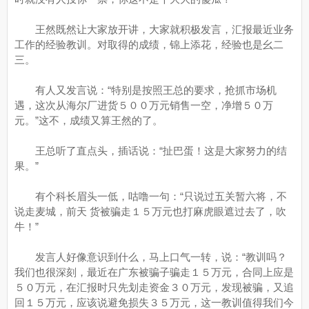
王然既然让大家放开讲，大家就积极发言，汇报最近业务
工作的经验教训。对取得的成绩，锦上添花，经验也是幺二
三。
有人又发言说：“特别是按照王总的要求，抢抓市场机
遇，这次从海尔厂进货５００万元销售一空，净增５０万
元。”这不，成绩又算王然的了。
王总听了直点头，插话说：“扯巴蛋！这是大家努力的结
果。”
有个科长眉头一低，咕噜一句：“只说过五关暂六将，不
说走麦城，前天 货被骗走１５万元也打麻虎眼遮过去了，吹
牛！”
发言人好像意识到什么，马上口气一转，说：“教训吗？
我们也很深刻，最近在广东被骗子骗走１５万元，合同上应是
５０万元，在汇报时只先划走资金３０万元，发现被骗，又追
回１５万元，应该说避免损失３５万元，这一教训值得我们今