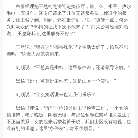
白莱经理把王然柯之深迎进接待厅，烟、茶、水果、热水
毛巾一应俱全。还专门请来了几位宾馆服务员，标准化的服
务，让王然听到、用到、还在批评到，说：“随便一点，何必
兴师动众的？热情的让我下次不敢来了？”白莱公司经理刘顺
说：“王总嫌我 们这里服务不好？”
王然说：“我在这里搞特殊化吗？生活太好了，怕乐不思
蜀吗！”说着大家就笑起来。
刘顺说：“王总真是幽默，这里条件差，还请领导谅解。”
黑秘书说：“可莫说条件差，这是山区一个笑话。”
刘顺说：“什么笑话讲来也让我们乐乐？”
黑秘书便说：“市里一位领导到山里检查工作，一个女的
搞接待，吃了晚饭，闲着无聊，与那位领导在柴草堆旁发生了
不正当关系，女的起来后搂着裤子说，我们山区没有电视，也
没有别的乐趣，这里”条件差“，对不住领导。”