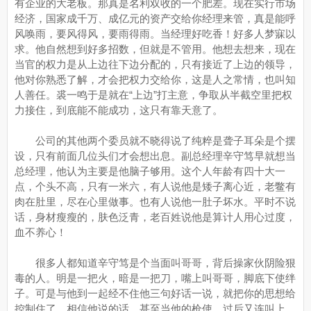
有企业的大老板。那真是名利双收的一个肥差。现在实行市场
经济，国家成千万、成亿元的资产交给你经理来管，真是能呼
风唤雨，要风得风，要雨得雨。当经理好吃香！好多人梦寐以
求。他自然想到好多招数，但就是不管用。他想去想来，现在
当官的权力是从上边往下边分配的，只有接近了上边的领导，
他对你熟悉了解，才会把权力交给你，这是人之常情，也叫知
人善任。裘一鸣于是就在“上边”打主意，争取从半截空里把权
力接住，到底能不能成功，这只有靠天意了。
公司的其他两个委员就不晓得说了纯粹是聋子耳朵是个摆
设，只有前面几位头们才会想出息。副总经理辛守笃早就想当
总经理，他认为主要是他脑子够用。这个人年龄有四十大一
点，个头不高，只有一米六，有人说他是矮子离心近，老鳖有
肉在肚里，尽在心里做事。也有人说他一肚子坏水。平时不说
话，身材瘦瘦的，肤色泛青，老百姓说他是算计人用心过度，
血不养心！
很多人都知道辛守笃是个当面叫哥哥，背后操家伙阴险狠
毒的人。明是一把火，暗是一把刀，嘴上叫哥哥，脚底下使绊
子。可是与他到一起经不住他三句好话一说，就把你的思想给
控制住了，相信他说的话，甚至当他的枪使，过后又连叫上