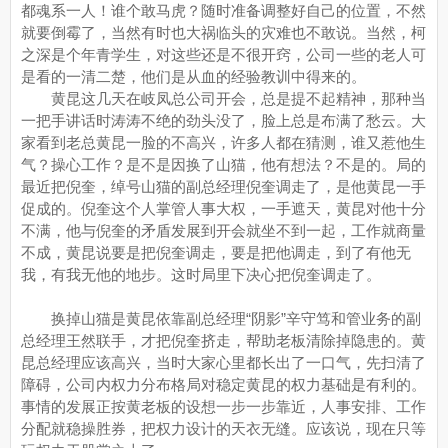
都魂系一人！谁个敢马虎？随时准备调整好自己的位置，不然
就要倒霉了，当然有时也大祸临头的灾难也不敢说。当然，柯
之深是个年青学生，对这些还是不很开窍，公司一些的老人可
是看的一清二楚，他们是从血的经验教训中得来的。
黄昆这几天在岐凤总公司开会，总是提不起精神，那种当
一把手讲话时涛涛不绝的劲头没了，脸上总是布满了愁云。大
家看到老总黄昆一脸的不高兴，许多人都在猜测，谁又惹他生
气？操心工作？是不是因换了山猫，他有想法？不是的。局的
最近把倪奎，绰号山猫的副总经理倪奎调走了，是他黄昆一手
促成的。倪奎这个人掌管人事大权，一手遮天，黄昆对他十分
不满，他与倪奎的矛盾发展到开会就坐不到一起，工作就商量
不成，黄昆说要是把倪奎调走，要是把他调走，到了有他无
我，有我无他的地步。这时局里下决心把倪奎调走了。
换掉山猫是黄昆依靠副总经理“阴影”辛守笃和管业务的副
总经理王然联手，才把倪奎挤走，帮助老板清除掉隐患的。黄
昆总经理应该高兴，当时大家心里都长出了一口气，先扫清了
障碍，公司内权力分布格局对稳定黄昆的权力基础是有利的。
事情的发展正按黄老板的设想一步一步靠近，人事安排、工作
分配就稳操胜券，把权力设计的天衣无缝。应该说，现在只等