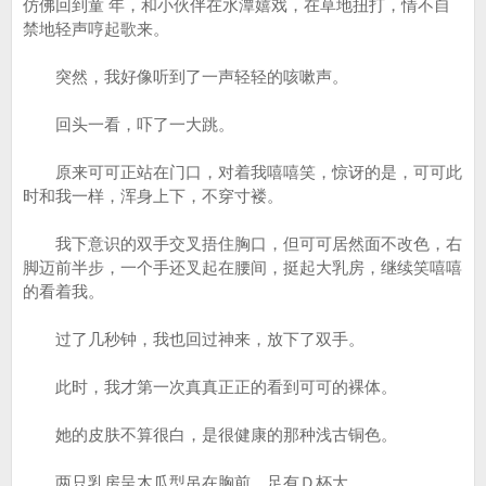
仿佛回到童 年，和小伙伴在水潭嬉戏，在草地扭打，情不自
禁地轻声哼起歌来。
突然，我好像听到了一声轻轻的咳嗽声。
回头一看，吓了一大跳。
原来可可正站在门口，对着我嘻嘻笑，惊讶的是，可可此
时和我一样，浑身上下，不穿寸褛。
我下意识的双手交叉捂住胸口，但可可居然面不改色，右
脚迈前半步，一个手还叉起在腰间，挺起大乳房，继续笑嘻嘻
的看着我。
过了几秒钟，我也回过神来，放下了双手。
此时，我才第一次真真正正的看到可可的裸体。
她的皮肤不算很白，是很健康的那种浅古铜色。
两只乳房呈木瓜型吊在胸前，足有Ｄ杯大。