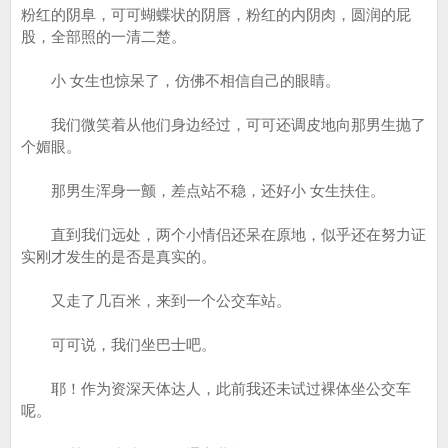
粉红的阴阜，可可蝴蝶状的阴唇，粉红的内阴肉，圆润的屁
股，全部照的一清二楚。
小 女生也惊呆了，仿佛不相信自己的眼睛。
我们微笑着从他们身边经过，可可还调皮地向那男生抛了
个媚眼。
那男生浑身一颤，差点站不稳，还好小 女生扶住。
直到我们远处，两个小情侣还呆在原地，似乎还在努力证
实刚才发生的是否是真实的。
又走了几百米，来到一个公交车站。
可可说，我们坐巴士吧。
耶！作为资深天体达人，此前我还未试过裸体坐公交车
呢。