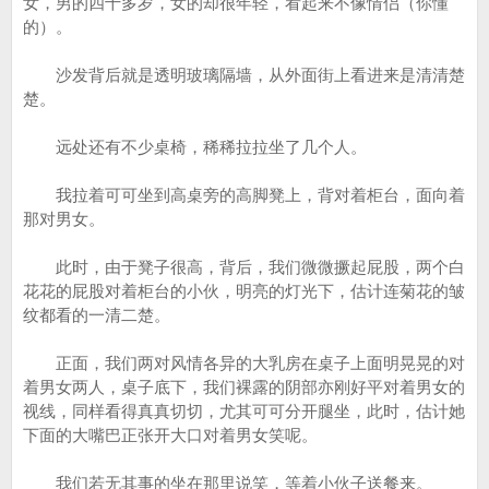
女，男的四十多岁，女的却很年轻，看起来不像情侣（你懂
的）。
沙发背后就是透明玻璃隔墙，从外面街上看进来是清清楚
楚。
远处还有不少桌椅，稀稀拉拉坐了几个人。
我拉着可可坐到高桌旁的高脚凳上，背对着柜台，面向着
那对男女。
此时，由于凳子很高，背后，我们微微撅起屁股，两个白
花花的屁股对着柜台的小伙，明亮的灯光下，估计连菊花的皱
纹都看的一清二楚。
正面，我们两对风情各异的大乳房在桌子上面明晃晃的对
着男女两人，桌子底下，我们裸露的阴部亦刚好平对着男女的
视线，同样看得真真切切，尤其可可分开腿坐，此时，估计她
下面的大嘴巴正张开大口对着男女笑呢。
我们若无其事的坐在那里说笑，等着小伙子送餐来。