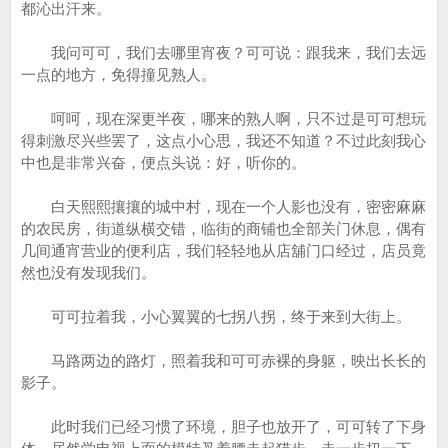
都沁出汗来。
我问可可，我们去哪里宵夜？可可说：跟我来，我们去远
一点的地方，免得撞见熟人。
呵呵，现在深更半夜，哪来的熟人啊，只不过是可可想玩
得刺激尽兴些罢了，这点小心思，我还不知道？不过此刻我心
中也是非常兴奋，便点头说：好，听你的。
白天熙熙攘攘的城中村，现在一个人影也没有，密密麻麻
的农民房，街道纵横交错，临街的商铺也全部关门休息，偶有
几间通宵营业的便利店，我们轻轻地从店舖门口经过，店员竟
然也没有发现我们。
可可拉着我，小心翼翼的七拐八拐，终于来到大街上。
马路两边的路灯，照着我和可可赤裸的身躯，映出长长的
影子。
此时我们已经习惯了环境，胆子也放开了，可可转了下身