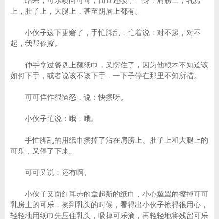
结果，可乐喷向可可，而且还喷了一身，肩膀上，乳房
上，肚子上，大腿上，甚至阴唇上都有。
小伙子这下更窘了，手忙脚乱，忙着说：对不起，对不
起，我帮你擦。
伸手拿过餐盘上额纸巾，又愣住了，因为他根本不知道该
如何下手，或者说该不该下手，一下子停在那里不知所措。
可可佯作很恼怒，说：快擦呀。
小伙子忙说：哦，哦。
手忙脚乱的用纸巾擦掉了沾在肩膀上、肚子上和大腿上的
可乐，又停了下来。
可可又说：还有啊。
小伙子又面红耳赤的拿起新的纸巾，小心翼翼的擦掉可可
乳房上的可乐，擦到乳头的时候，看得出小伙子擦得很用心，
轻轻地用纸巾先压住乳头，吸掉可乐滴，再轻轻地将残留可乐