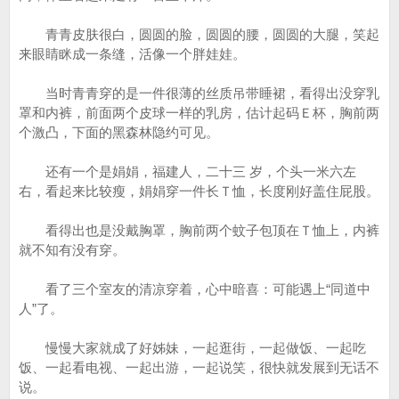
青青皮肤很白，圆圆的脸，圆圆的腰，圆圆的大腿，笑起
来眼睛眯成一条缝，活像一个胖娃娃。
当时青青穿的是一件很薄的丝质吊带睡裙，看得出没穿乳
罩和内裤，前面两个皮球一样的乳房，估计起码Ｅ杯，胸前两
个激凸，下面的黑森林隐约可见。
还有一个是娟娟，福建人，二十三 岁，个头一米六左
右，看起来比较瘦，娟娟穿一件长Ｔ恤，长度刚好盖住屁股。
看得出也是没戴胸罩，胸前两个蚊子包顶在Ｔ恤上，内裤
就不知有没有穿。
看了三个室友的清凉穿着，心中暗喜：可能遇上“同道中
人”了。
慢慢大家就成了好姊妹，一起逛街，一起做饭、一起吃
饭、一起看电视、一起出游，一起说笑，很快就发展到无话不
说。