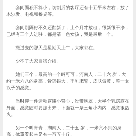
套间面积不算小，切割后的客厅还有十五平米左右，放了
木沙发、电视和餐桌等。
套间刚隔好不久还翻新了，上个月才放租，很新很干净，
已经有三个人进驻，都是清一色女孩，我是最后一个。
搬过去的那天是星期天上午，大家都在。
少不了大家自我介绍。
她们三个，最高的一个叫可可，河南人，二十六 岁，大
约一米六八的身高，骨架很大，丰乳肥臀，皮肤偏黄，整一女
汉子的感觉。
当时穿一件运动露腰小背心，没带胸罩，大半个乳房露在
外面，感觉随时要蹦出来，下面就一条三角小内内，感觉很热
火。
另一个叫青青，湖南人，二十五 岁，一米六不到的身
高，体重看起来足有一百五十斤。