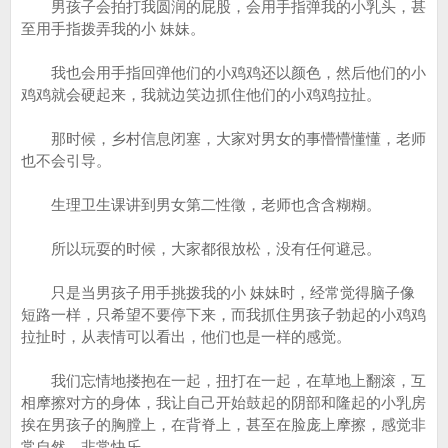
男孩子会拍打我圆润的屁股，会用手指弹我的小乳头，甚
至用手指拨弄我的小 妹妹。
我也会用手指回弹他们的小鸡鸡还以颜色，然后他们的小
鸡鸡就会硬起来，我就边笑边抓住他们的小鸡鸡拉扯。
那时候，乡村信息闭塞，大家对男女的事懵懵懂懂，老师
也不会引导。
生理卫生课讲到男女第二性徵，老师也含含糊糊。
所以玩耍的时候，大家都很放松，没有任何避忌。
只是当男孩子用手挑拨我的小 妹妹时，经常觉得脑子像
短路一样，只希望不要停下来，而我抓住男孩子勃起的小鸡鸡
拉扯时，从表情可以看出，他们也是一样的感觉。
我们忘情地搂抱在一起，扭打在一起，在草地上翻滚，互
相摩擦对方的身体，我让自己开始鼓起的阴部和隆起的小乳房
挨在男孩子的胸膛上，在背脊上，甚至在脸庞上摩擦，感觉非
常自然，非常快乐。