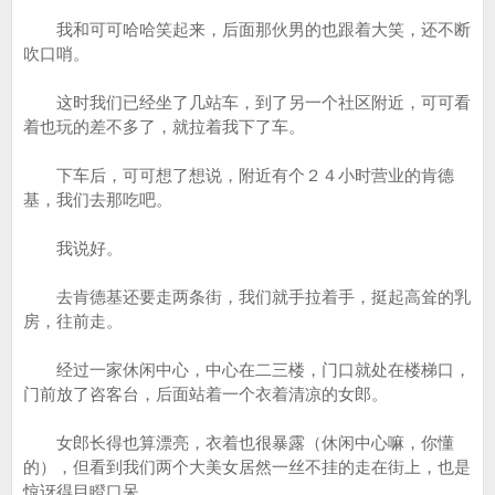
我和可可哈哈笑起来，后面那伙男的也跟着大笑，还不断
吹口哨。
这时我们已经坐了几站车，到了另一个社区附近，可可看
着也玩的差不多了，就拉着我下了车。
下车后，可可想了想说，附近有个２４小时营业的肯德
基，我们去那吃吧。
我说好。
去肯德基还要走两条街，我们就手拉着手，挺起高耸的乳
房，往前走。
经过一家休闲中心，中心在二三楼，门口就处在楼梯口，
门前放了咨客台，后面站着一个衣着清凉的女郎。
女郎长得也算漂亮，衣着也很暴露（休闲中心嘛，你懂
的），但看到我们两个大美女居然一丝不挂的走在街上，也是
惊讶得目瞪口呆。