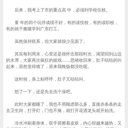
后来，我考上了市的重点高 中，必须到学校住校。
童 年的四个玩伴成绩不好，有的读技校，有的读职校，
有的就干脆辍学到广东打工。
虽然保持联系，但大家就很少见面了。
其实每到周末，心里还是很怀念那段时光，渴望回到山边
的水潭，大家再次疯狂的嬉戏……思绪收回来，肚子咕咕的叫
起来，居然觉得饿了，原来我晚饭都没吃呢。
这时候，身上粘呼呼，肚子又咕咕叫。
想了一下，还是先去洗个澡吧。
此时大家都睡了，我也不用顾虑那么多，直接赤条条的走
去卫生间，打开灯，门也不掩，就打开花洒龙头就开始洗。
冷水冲刷着身体，双手搓擦着皮肤，内心却越来越热，又