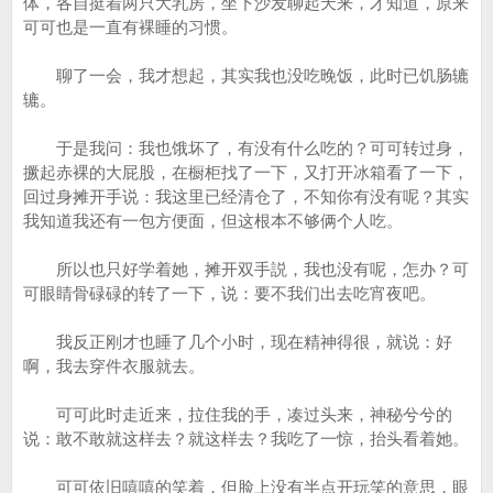
体，各自挺着两只大乳房，坐下沙发聊起天来，才知道，原来
可可也是一直有裸睡的习惯。
聊了一会，我才想起，其实我也没吃晚饭，此时已饥肠辘
辘。
于是我问：我也饿坏了，有没有什么吃的？可可转过身，
撅起赤裸的大屁股，在橱柜找了一下，又打开冰箱看了一下，
回过身摊开手说：我这里已经清仓了，不知你有没有呢？其实
我知道我还有一包方便面，但这根本不够俩个人吃。
所以也只好学着她，摊开双手説，我也没有呢，怎办？可
可眼睛骨碌碌的转了一下，说：要不我们出去吃宵夜吧。
我反正刚才也睡了几个小时，现在精神得很，就说：好
啊，我去穿件衣服就去。
可可此时走近来，拉住我的手，凑过头来，神秘兮兮的
说：敢不敢就这样去？就这样去？我吃了一惊，抬头看着她。
可可依旧嘻嘻的笑着，但脸上没有半点开玩笑的意思，眼