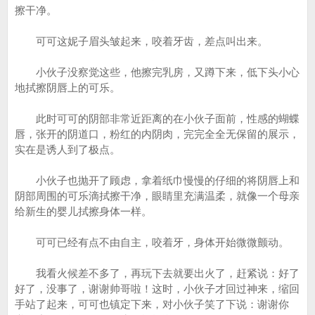
擦干净。
可可这妮子眉头皱起来，咬着牙齿，差点叫出来。
小伙子没察觉这些，他擦完乳房，又蹲下来，低下头小心
地拭擦阴唇上的可乐。
此时可可的阴部非常近距离的在小伙子面前，性感的蝴蝶
唇，张开的阴道口，粉红的内阴肉，完完全全无保留的展示，
实在是诱人到了极点。
小伙子也抛开了顾虑，拿着纸巾慢慢的仔细的将阴唇上和
阴部周围的可乐滴拭擦干净，眼睛里充满温柔，就像一个母亲
给新生的婴儿拭擦身体一样。
可可已经有点不由自主，咬着牙，身体开始微微颤动。
我看火候差不多了，再玩下去就要出火了，赶紧说：好了
好了，没事了，谢谢帅哥啦！这时，小伙子才回过神来，缩回
手站了起来，可可也镇定下来，对小伙子笑了下说：谢谢你