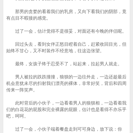
那男的贪婪的看着我们的乳房，又向下看我们的阴部，竟
有点目不暇接的感觉。
过了一会，估计觉得不是很妥，对面还有今晚的伴侣呢。
回过头去，看到女伴正怒目瞪着自己，赶紧收回目光，但
始终不甘心，又不时装作不经意地，往这边张望。
最终，女孩子终于忍受不了，站起来，拉起男人就走。
男人被拉的跌跌撞撞，狼狈的一边往外走，一边还趁最后
机会意犹未尽的扫射我们漂亮的裸体，非常好笑，背后和四周
传来一阵笑声。
此时背后的小伙子，一边看着男人的狼狈相，一边看着我
们的白花花的屁股和完全裸露的屁眼，估计也是看得不亦乐乎
吧，呵呵。
过了一会，小伙子端着餐盘走到可可身边，放下说：你