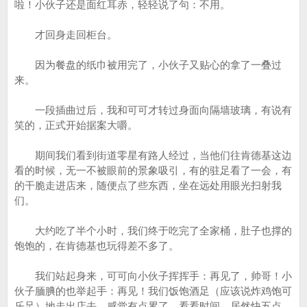
啦！小伙子还是面红耳赤，轻轻说了句：不用。
才回身走回柜台。
因为餐盘的纸巾被用完了，小伙子又贴心的拿了一叠过
来。
一段插曲过后，我和可可才转过身面向隔墙玻璃，有说有
笑的，正式开始据案大嚼。
期间我们看到街道零星有路人经过，当他们往肯德基这边
看的时候，无一不被眼前的景象吸引，有的驻足看了一会，有
的干脆走进店来，随便点了些东西，坐在远处用眼光扫射我
们。
大约吃了半个小时，我们终于吃完了全家桶，肚子也撑的
饱饱的，在肯德基也玩得差不多了。
我们站起身来，可可向小伙子挥挥手：再见了，帅哥！小
伙子腼腆的也举起手：再见！我们饭饱酒足（应该说炸鸡饱可
乐足）地走出店去，感觉有点累了，看看时间，居然快五点