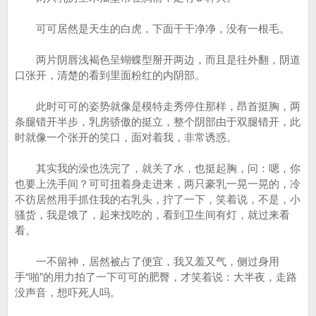
可可居然是天生的白虎，下面干干净净，没有一根毛。
两片阴唇浅褐色呈蝴蝶型掰开两边，而且是往外翻，阴道
口张开，清楚的看到里面粉红的内阴部。
此时可可的姿势就像是模特走秀停住那样，昂首挺胸，两
条腿错开半步，乳房骄傲的挺立，整个阴部由于双腿错开，此
时就像一个张开的笑口，面对着我，非常诱惑。
其实我的澡也洗完了，就关了水，也挺起胸，问：嗯，你
也要上洗手间？可可扭着身走进来，两只豪乳一晃一晃的，冷
不彷居然用手抓住我的右乳头，拧了一下，笑着说，不是，小
骚货，我是饿了，起来找吃的，看到卫生间有灯，就过来看
看。
一不留神，居然被占了便宜，我又羞又气，侧过身用
手“啪”的用力拍了一下可可的肥臀，才笑着说：大半夜，走路
没声音，想吓死人吗。