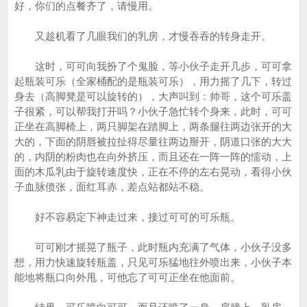
好，你们的点餐齐了，请慢用。
又趁机看了几眼我们的乳房，才慢吞吞的转身走开。
这时，可可向我扮了个鬼脸，等小伙子走开几步，可可拿
起瓶装可乐（全家桶配的是瓶装可乐），用力摇了几下，转过
身去（高脚凳是可以旋转的），大声叫到：帅哥，这个可乐盖
子很紧，可以帮我打开吗？小伙子急忙转个身来，此时，可可
正坐在高脚椅上，两只脚架在踏脚上，两条腿往两边张开的大
大的，下面的阴唇被拉扯得尽量往两边掰开，阴道口张的大大
的，内阴的粉肉也在向外挤压，而且还在一阵一阵的懦动，上
面的木瓜乳由于旋转速度快，正在不停的左右晃动，看得小伙
子血脉偾张，面红耳赤，差点站都站不稳。
好不容易定下神走过来，接过可可的可乐瓶。
可可刚才摇晃了瓶子，此时瓶内充满了气体，小伙子没多
想，用力快速旋转瓶盖，只见可乐猛地往外喷出来，小伙子本
能地将瓶口向外甩，可他忘了可可正坐在他面前。