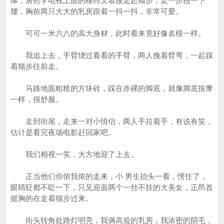
体，居然学电视上面的模特叉着腰走起猫步，走一步扭一下
腰，胸前两只大大的乳房跟着一抖一抖，非常可爱。
可可一米六八的高大身材，此时看来竟好像名模一样。
我追上去，手臂绕过看看的手臂，两人挽着臂弯，一起踩
着猫步往前走。
马路地面粗糙的方块砖，踩在赤裸的脚底，就像脚底按摩
一样，很舒服。
走到街尾，走来一对小情侣，两人手拉着手，有说有笑，
估计是看完夜场电影赶回家吧。
我们相视一笑，大方地迎了上去。
正当他们你侬我侬的走来，小 男生抬头一看，愣住了，
眼睛眨都不眨一下，只见迎面两个一丝不挂的大美女，正昂首
挺胸的在走着猫步过来。
街头转角处路灯明亮，我俩高耸的乳房，我浓密的阴毛，