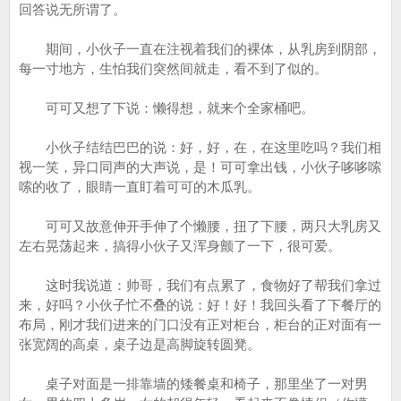
回答说无所谓了。
期间，小伙子一直在注视着我们的裸体，从乳房到阴部，
每一寸地方，生怕我们突然间就走，看不到了似的。
可可又想了下说：懒得想，就来个全家桶吧。
小伙子结结巴巴的说：好，好，在，在这里吃吗？我们相
视一笑，异口同声的大声说，是！可可拿出钱，小伙子哆哆嗦
嗦的收了，眼睛一直盯着可可的木瓜乳。
可可又故意伸开手伸了个懒腰，扭了下腰，两只大乳房又
左右晃荡起来，搞得小伙子又浑身颤了一下，很可爱。
这时我说道：帅哥，我们有点累了，食物好了帮我们拿过
来，好吗？小伙子忙不叠的说：好！好！我回头看了下餐厅的
布局，刚才我们进来的门口没有正对柜台，柜台的正对面有一
张宽阔的高桌，桌子边是高脚旋转圆凳。
桌子对面是一排靠墙的矮餐桌和椅子，那里坐了一对男