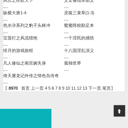
风云之狂欲天下
父女修仙录图文
....
....
纵横大唐1-4
灵狐三束草(1-3)
....
....
色水浒系列之豹子头林冲
鸳鸯阵校勘足本
....
....
宝莲灯之风流猎艳
一个淫民的感悟
....
....
绯月的游戏旅程
十八国淫乱演义
....
....
凡人修仙之南宫婉失身
孤独世界
....
....
倚天屠龙记外传之情色岛传奇
....
【
8970
首页
上一页
4
5
6
7
8
9
10
11
12
13
下一页
尾页
】
T