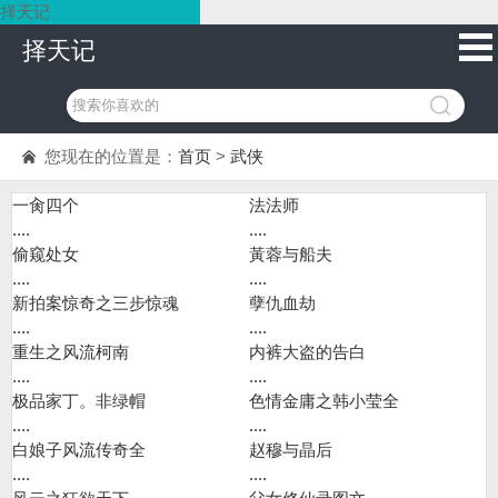
择天记
择天记
您现在的位置是：
首页
>
武侠
一肏四个
法法师
....
....
偷窥处女
黃蓉与船夫
....
....
新拍案惊奇之三步惊魂
孽仇血劫
....
....
重生之风流柯南
内裤大盗的告白
....
....
极品家丁。非绿帽
色情金庸之韩小莹全
....
....
白娘子风流传奇全
赵穆与晶后
....
....