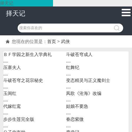
择天记
择天记
您现在的位置是：
首页
>
武侠
ＢＦ学园之新生入学典礼
斗破苍穹成人
....
....
压寨夫人
红舞纪
....
....
斗破苍穹之花宗秘史
变态精灵与正义魔剑士
....
....
玉闺红
凤歌《沧海》改编
....
....
代嫁红鸾
姑娘不要急
....
....
步步生莲完全版
眷恋紫微
....
....