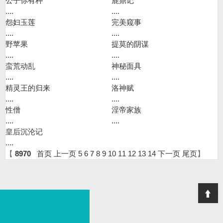
公子你有种
鹿鼎记
....
....
怨妇玉莲
完美窥事
....
....
野苹果
提莫的阴谋
....
....
蛮荒动乱
神秘面具
....
....
精灵王的归来
洛神赋
....
....
性僧
淫帝家族
....
....
皇后沉沦记
....
【
8970
首页
上一页
5
6
7
8
9
10
11
12
13
14
下一页
尾页
】
T