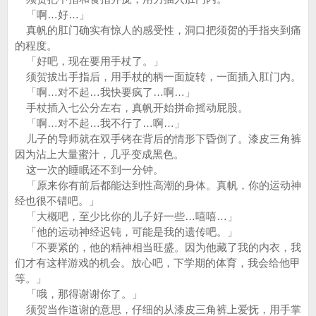
「啊…好…」
真帆的肛门确实有惊人的感受性，洞口把须贺的手指夹到痛
的程度。
「好吧，现在要用手杖了。」
须贺拔出手指后，用手杖的柄一面旋转，一面插入肛门内。
「啊…对不起…我快要疯了…啊…」
手杖插入七公分左右，真帆开始拼命摇动屁股。
「啊…对不起…我不行了…啊…」
儿子的导师就在双手铐在背后的情形下昏倒了。漆皮三角裤
因为沾上大量蜜汁，几乎变成黑色。
这一次的睡眠还不到一分钟。
「原来你有前后都能达到性高潮的身体。真帆，你的运动神
经也很不错吧。」
「大概吧，至少比你的儿子好一些…嘻嘻…」
「他的运动神经迟钝，可能是我的遗传吧。」
「不要紧的，他的精神相当旺盛。因为他藏了我的内衣，我
们才有这样游戏的机会。放心吧，下学期的体育，我会给他甲
等。」
「哦，那得谢谢你了。」
须贺当作道谢的意思，仔细的从漆皮三角裤上爱抚，用手掌