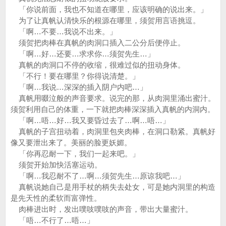
「你说前面，我也不知道在哪里，应该明确的说出来。」
为了让真帆认清快乐的根源在哪里，须贺用言语挑逗。
「啊…不要…我说不出来。」
须贺把肉棒在真帆的肉洞口插入二公分后便停止。
「啊…好…还要…求求你…须贺先生…」
真帆的肉洞口不停的收缩，很难过似的扭动身体。
「不行！要在哪里？你得说清楚。」
「啊…我说…深深的插入阴户内吧…」
真帆用啜泣般的声音要求。说完的那，从肉洞里涌出蜜汁。
须贺利用自己的体重，一下就把肉棒深深插入真帆的内洞内。
「啊…唔…好…我又要昏过去了…啊…唔…」
真帆的子宫扭动着，肉洞里包夹肉棒，在洞口勒紧。真帆好
像又要泄出来了。美丽的脸更妖媚。
「你再忍耐一下，我们一起来吧。」
须贺开始加快活塞运动。
「啊…我忍耐不了…啊…须贺先生…原谅我吧…」
真帆说她自己是用手杖的柄失去处女，可是她内洞里的构造
是先天性的柔软而富弹性。
肉棒进出时，发出噗吱噗吱的声音，带出大量蜜汁。
「唔…不行了…唔…」