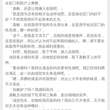
在肛门和阴户上摩擦。
「真帆，还是让我播入前面吧。」
「那是因为没有射精才会这样说吧。还是插在肛门内好不
好？不然我觉得对不起将来的丈夫。」
「真帆，在前面用手指和舌头泄出来，还是用手杖在肛门的
性高潮…哪一种好呢？」
「这个…前面是又深又广，后面的洞是很搔痒，若说实话，
还是前面好，所以才认为对不起和我结婚的人。啊…请不要在
前面用手指那样用…我会感到需要的。」
「好吧，既然如此，取下手铐，插入后面吧。」
须贺多少感到失望，但他想赶快射精，取下真帆手上的手
铐。
「要赤裸吗？那样比漆皮的内衣更有性感吧。我已经得到两
次满足，这一次由须贺先生来选择吧。」
「嗯，弄髒的漆皮内衣固然好，但沾上大学老师的味道，我
不大喜欢。」
「你嫉妒了吗？我感到高兴。」
真帆主动的脱下乳罩和三角裤，发出嗤嗤的笑声。
「须贺先生，你能给我买新的吗？我自己不方便买，又不能
对丈夫说有这种嗜好。」