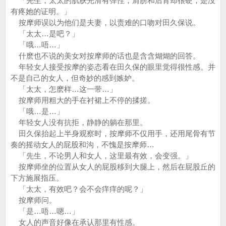
「先生，太太的肌肤光滑有弹性，肩膀和后背却很硬，是没
有疼她的证明。」
按摩师误以为他们是夫妻，以责难的口吻对田久保说。
「太太…是吧？」
「哦…唔…」
什麽也不说的美女对按摩师的话也是含含煳煳的回答。
年轻女人接受按摩的姿态看在田久保的眼里觉得很性感。并
不是自己的女人，但奇妙的感到嫉妒。
「太太，怎麽样…这一带…」
按摩师用粗大的手在衬裙上不停的揉搓。
「哦…是…」
年轻女人没有抗拒，静静的躺在那里。
田久保抬起上半身观察时，按摩师不仅用手，还用尾骨有节
奏的摇动女人的屁股和沟，不愧是按摩师…
「先生，不论男人和女人，这里最有效，会变强。」
按摩师坐的位置从女人的屁股移到大腿上，然后在屁股丘的
下方施展指压。
「太太，有效吧？会不会痒痒的呢？」
按摩师问。
「是…唔…嗯…」
女人的声音好像在承认那里有性感。