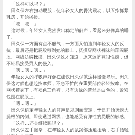
「这样可以吗？」
田久保左右扭动屁股，使年轻女人的臀沟震动，以五指抓紧
乳房，开始揉搓。
「嗯…嗯…」
这时候，年轻女人竟然发出稳定的鼾声，看起来好像真的睡
了。
田久保一方面有点不服气，一方面又怕遭到年轻女人的反
抗，最后还是把屁股移到她的膝上，抚摸穿网状裤袜的浑圆屁
股。网线妨碍抚摸。田久保这才知道，原来这裤袜很性感，但
不轻易接受男人的侵入。
「嗯…嗯…嗯…」
年轻女人的呼吸声好像在建议田久保就这样慢慢寻乐。田久
保这时候也想起按摩师，不急不忙的在重要部位轻轻按摩。在
网状裤袜下，有褐色三角裤，只有边缘的蕾丝是白色的，紧紧
包围在屁股上。
「嗯…嗯…」
田久保确定年轻女人的鼾声是规则而安定，于是开始抚摸大
腿根的内侧。即使透过网线，也能感受有弹性的屁股的触感。
「这样…还会继续睡吗？」
田久保左手握拳，在年轻女人的鼠蹊部压迫扭动，右手指轻