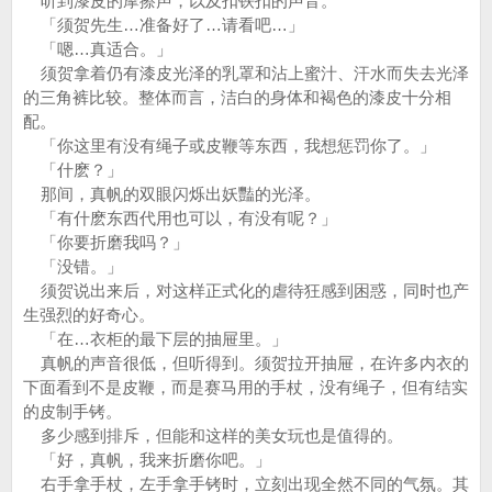
听到漆皮的摩擦声，以及扣铁扣的声音。
「须贺先生…准备好了…请看吧…」
「嗯…真适合。」
须贺拿着仍有漆皮光泽的乳罩和沾上蜜汁、汗水而失去光泽
的三角裤比较。整体而言，洁白的身体和褐色的漆皮十分相
配。
「你这里有没有绳子或皮鞭等东西，我想惩罚你了。」
「什麽？」
那间，真帆的双眼闪烁出妖豔的光泽。
「有什麽东西代用也可以，有没有呢？」
「你要折磨我吗？」
「没错。」
须贺说出来后，对这样正式化的虐待狂感到困惑，同时也产
生强烈的好奇心。
「在…衣柜的最下层的抽屉里。」
真帆的声音很低，但听得到。须贺拉开抽屉，在许多内衣的
下面看到不是皮鞭，而是赛马用的手杖，没有绳子，但有结实
的皮制手铐。
多少感到排斥，但能和这样的美女玩也是值得的。
「好，真帆，我来折磨你吧。」
右手拿手杖，左手拿手铐时，立刻出现全然不同的气氛。其