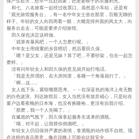
保产生欲火，想早一点赶回家，把老婆映子的衣服剥光。
和七、八名旅客一起经过收票口。虽然是小车站，还是有
「观光旅馆服务台」，有一名中年女士坐在那里，百般无聊的
样子。年轻的女人向四周看一眼，大概觉得外面的风太大，向
服务台走去，可能是要求介绍旅馆。
田久保也决定这样做。
「就算有暴风吧，一个人怎麽行呢。」
中年女士用很重的乡音唠叨，然后看田久保。
「嗯？是父女，还是兄妹？算了吧，不要吵架，住在一起怎
麽样。」
没有问年轻女人和田久保的意见就开始打电话。
「我是无所谓的，在大房间里，各睡一个角落就行了。」
「啊…这…」
女人低下头，紧咬嘴唇思考。－－在深蓝色的海洋上有无数
的白色波浪。到达旅馆后，女人当然没有放弃戒心，只是站在
窗户边看夜晚的日本海，也没有换睡袍，更没有自我介绍。
「那麽，我一个人先喝了。」
在尴尬的气氛下，田久保拿起服务生送来的酒瓶。
「哦，对不起，让我替你倒酒吧。」
年轻女人仍旧保持严肃的表情，拿酒瓶的动作很不自然。现
在这样的表示善意，像在说晚上可能会比较安全。