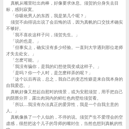
真帆从嘴里吐出肉棒，好像要求休息。须贺的分身失去目
标，感到寂寞。
「你吸吮男人的东西，我是第几个呢？」
须贺不由得说出说了会后悔的话，因为真帆的口交技术确实
不够好。
「我不喜欢这样子问，须贺先生。」
「说的也是。」
「但事实上，确实没有多少经验。一直到大学遇到那位老师
才失去处女。」
「怎麽可能。」
「我没有骗你，是我的幻想使我变成这样子。」
「是吗？你一个人时，是怎麽样弄的呢？」
「这个以后再说，总之，我自己的变态性癖是来自我本身的
自我爱恋。」
真帆好像又想起自慰时的情景，或为安慰须贺，用手把自己
的阴唇分开，露出肉洞内的鲜红色肉壁给须贺看。
「所以…我没有办法真正的爱异性，我是一个自我主意的
人。」
真帆像换了一个人似的，不停的说。须贺产生不爱理会的空
虚感，很想把这个儿子的导师的嘴封住，当然也想到真帆的性