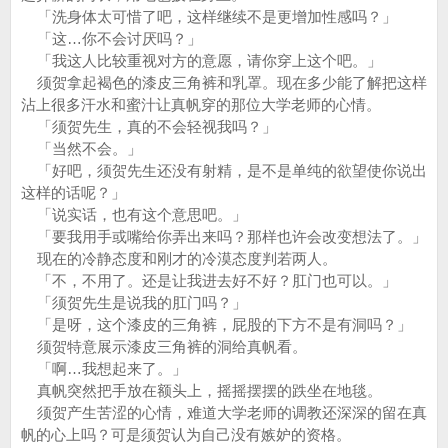
「洗身体太可惜了吧，这样继续不是更增加性感吗？」
「这…你不会讨厌吗？」
「我这人比较重视对方的意愿，请你穿上这个吧。」
须贺拿起褐色的漆皮三角裤和乳罩。现在多少能了解把这样
沾上很多汗水和蜜汁让真帆穿的那位大学老师的心情。
「须贺先生，真的不会轻视我吗？」
「当然不会。」
「好吧，须贺先生还没有射精，是不是单纯的欲望使你说出
这样的话呢？」
「说实话，也有这个意思吧。」
「要我用手或嘴给你弄出来吗？那样也许会改变想法了。」
现在的冷静态度和刚才的冷漠态度判若两人。
「不，不用了。还是让我进去好不好？肛门也可以。」
「须贺先生是说我的肛门吗？」
「是呀，这个漆皮的三角裤，屁股的下方不是有洞吗？」
须贺特意展示漆皮三角裤的洞给真帆看。
「啊…我想起来了。」
真帆突然把手放在额头上，摇摇摆摆的跌坐在地毯。
须贺产生苦涩的心情，难道大学老师的调教还深深的留在真
帆的心上吗？可是须贺认为自己没有嫉妒的资格。