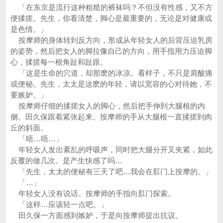
「在东京是流行这种粗糙的裤袜吗？不但没有性感，又不方
便揉搓。先生，你看清楚，脚心是最重要的，无论是对健康或
是色情。」
按摩师的身体转到反方向，形成从年轻女人的后背压迫乳房
的姿势，然后把女人的脚拉像自己的方向，用手指用力压迫脚
心，揉搓每一根角趾和趾跟。
「这是生命的穴道，却那麽的冰凉。看样子，不只是肩酸痛
或便秘。先生，太太是这麽的年轻，请以宽容的心对待她，不
要嫉妒。」
按摩师仔细的揉搓女人的脚心，然后把手伸到大腿根的内
侧。田久保跟着紧张起来。按摩师的手从大腿根一直揉搓到肉
丘的斜面。
「唔…唔…」
年轻女人发出紊乱的呼吸声，同时把大腿分开又夹紧，如此
反覆的做几次。是产生快感了吗…
「先生，太太的便秘有三天了吧…我会在肛门上按摩的。」
「…」
年轻女人没有说话。按摩师的手指向肛门探索。
「这样…应该轻一点吧。」
田久保一方面感到嫉妒，于是向按摩师提出抗议。