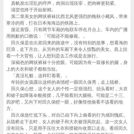
真帆发出淫乱的哼声，肉洞出现痉挛，把肉棒更勒紧。
须贺也终于开始射精。
第二章美女的网状裤袜比西北风更强烈的晚秋小飓风，带来
寒冷的雨，打在日本海海边的铁路上。
接近黄昏。只有两节车厢的电联车停在月台上。车内的广播
用抱歉的口吻说：「可能还不能修複。」
田久保是在出差回来的路途中，没有特别的急事，想看海的
巨浪，走下月台。从另外的车厢下来令人惊豔的美女。肩上挂
着一个大背包，让人想到是去工作或是去旅行。
深褐色的网状裤袜十分抢眼。可能因为有一双修长的腿，身
上的大衣和裙子都相当短。
「真没礼貌，这样盯着看。」
年轻的女孩露出这样的表情瞪一眼田久保秀，走上陆桥。
田久保心想，这个女人的个性一定很强烈。抬头看时，大衣
和裙子如降落伞般摇摆，几乎能看到大腿根。可能是二十三、
四岁吧，又向下对田久保瞪一眼，好像怪他偷看不该看的地
方。
田久保急忙低下头，对自己由下向上偷看的行为感到愧疚。
从陆桥走下去时，女人的裙子和大衣被强风吹起。这一次女人
没有回头，只是用手压住大衣和摆裙向收票口走去。看得田久