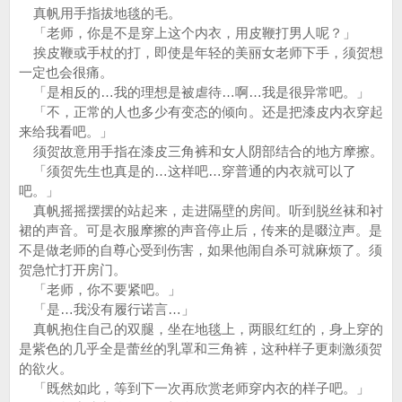
真帆用手指拔地毯的毛。
「老师，你是不是穿上这个内衣，用皮鞭打男人呢？」
挨皮鞭或手杖的打，即使是年轻的美丽女老师下手，须贺想
一定也会很痛。
「是相反的…我的理想是被虐待…啊…我是很异常吧。」
「不，正常的人也多少有变态的倾向。还是把漆皮内衣穿起
来给我看吧。」
须贺故意用手指在漆皮三角裤和女人阴部结合的地方摩擦。
「须贺先生也真是的…这样吧…穿普通的内衣就可以了
吧。」
真帆摇摇摆摆的站起来，走进隔壁的房间。听到脱丝袜和衬
裙的声音。可是衣服摩擦的声音停止后，传来的是啜泣声。是
不是做老师的自尊心受到伤害，如果他闹自杀可就麻烦了。须
贺急忙打开房门。
「老师，你不要紧吧。」
「是…我没有履行诺言…」
真帆抱住自己的双腿，坐在地毯上，两眼红红的，身上穿的
是紫色的几乎全是蕾丝的乳罩和三角裤，这种样子更刺激须贺
的欲火。
「既然如此，等到下一次再欣赏老师穿内衣的样子吧。」