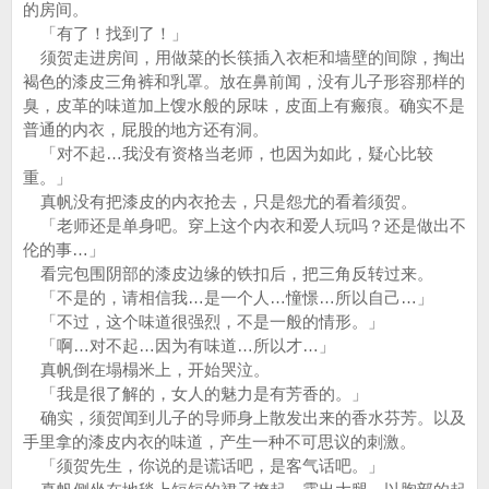
的房间。
「有了！找到了！」
须贺走进房间，用做菜的长筷插入衣柜和墙壁的间隙，掏出
褐色的漆皮三角裤和乳罩。放在鼻前闻，没有儿子形容那样的
臭，皮革的味道加上馊水般的尿味，皮面上有瘢痕。确实不是
普通的内衣，屁股的地方还有洞。
「对不起…我没有资格当老师，也因为如此，疑心比较
重。」
真帆没有把漆皮的内衣抢去，只是怨尤的看着须贺。
「老师还是单身吧。穿上这个内衣和爱人玩吗？还是做出不
伦的事…」
看完包围阴部的漆皮边缘的铁扣后，把三角反转过来。
「不是的，请相信我…是一个人…憧憬…所以自己…」
「不过，这个味道很强烈，不是一般的情形。」
「啊…对不起…因为有味道…所以才…」
真帆倒在塌榻米上，开始哭泣。
「我是很了解的，女人的魅力是有芳香的。」
确实，须贺闻到儿子的导师身上散发出来的香水芬芳。以及
手里拿的漆皮内衣的味道，产生一种不可思议的刺激。
「须贺先生，你说的是谎话吧，是客气话吧。」