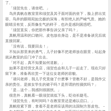
了。
「须贺先生，请坐吧。」
鸟井真帆在教室里和须贺及其子面对面的坐下，脸上挤出笑
容。鸟井的眼睛宛如北极的深海，有拒绝人的严峻气质。她的
眼睛没有笑，反而像生气的样子，也许是感到困惑吧。
「须贺直实，你把那件事告诉父亲了吗？」
真帆用温和的口吻问。皮包放在身边，是不是准备谈完后就
直接回家。
「没有说，我要回去！」
不知从那里来的勇气，儿子好像不把老师放在眼里，站起身
就从教室的后门冲了出去。
「对不起，真不知要如何道歉。」
如果不是经营文具店，须贺也会和儿子一起走了。现在只好
留下来，准备再欣赏一下这位女老师的容貌。
「请问老师，我儿子究竟做了什麽事？管教不好，是我作父
亲的责任。是掀女学生的裙子吗？是所谓的性骚扰吗？」
「是…这个…我感到很困扰。」
很意外，真帆看一眼须贺就低下头，眨动长睫毛。
「须贺先生，有时间吗？在教室里还是难以启口。」
真帆咬紧下唇，拿着不是老师应该用的法国制方形皮包。－