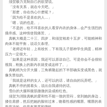
须贺极力克制自己的欲望说。
「没有关系，就在今天吧。」
「那麽，你在伤心什麽呢？」
「因为给不是喜欢的人…」
「嗯，说的也是。」
「不是的，给不琌喜欢的人看穿内衣的身体…会产生强烈的
搔痒感。这种情使我痛苦。」
真帆大概是二十三、四岁，和须贺相差十五岁，可能精神和
肉体不能平衡，说话欠条理。
「老师还年轻，上有校长，下有我儿子那种学生捣蛋，精神
压力一定很大。」
「如果是这种原因，我还可以原谅自已。可是你会不会很轻
视我，刚换上的新内衣就变成这样了。」
真帆稍为分开大腿，三角裤隆起的下半部确实变成黑色，就
像失禁似的。
「我就是这样的女人，还可以的话，请自由的玩弄吧。」
真帆不停的摇着头，说出自我虐待的话。
雪白的大腿和腹肌微微的染成粉红色。
须贺为消除真帆的爱和性不能一致的苦闷，坐到她的身边，
搂住肩膀，然后把她的脸转过来，吻着性感的嘴唇。嘴唇的表
面是凉的，但是有厚度和弹性。