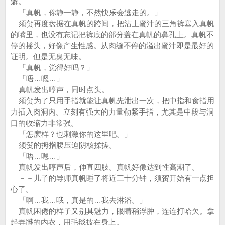
癖。
「真帆，你静一静，不然快乐会逃走的。」
须贺再度盘据在真帆的跨间，把沾上蜜汁的三角裤塞入真帆
的嘴里，也没有忘记把裤底的部分盖在真帆的鼻孔上。真帆不
停的摇头，好像产生性感。从肉缝不停的溢出蜜汁即是最好的
证明。但是无臭无味。
「真帆，觉得好吗？」
「唔…嗯…」
真帆发出哼声，同时点头。
须贺为了只用手指就能让真帆先泄出一次，把中指和食指用
力插入肉洞内。立刻有强大的力量勒紧手指，尤其是中段与洞
口的收缩力非常强。
「怎麽样？也刺激你的这里吧。」
须贺的拇指腹压迫阴核揉搓。
「唔…嗯…」
真帆发出哼声后，伸直四肢。真帆好像达到性高潮了。
－－儿子的导师真帆睡了将近三十分钟，须贺开始有一点担
心了。
「啊…我…哦，真是的…我去淋浴。」
真帆困倦的样子又别具魅力，眼睛稍浮肿，连连打哈欠。拿
起弄髒的内衣，用毛毯披在身上。