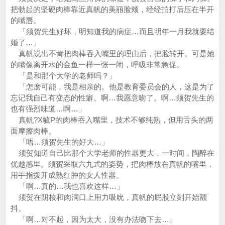
把勃起的坚硬肉棒靠近真帆的美丽脸颊，经经拍打后压在半开
的嘴唇。
「须贺先生好坏，明知道我的病症…而且明年一月我就要结
婚了…」
真帆说出不肯把肉棒吞入嘴里的理由后，把脸转开。可是她
的嘴像离开水的金鱼一样一张一闭，呼吸非常急促。
「是和那个大学的老师吗？」
「怎麽可能，我是相亲的。他是教育委员会的人，这是为了
忘记我自己有变态的性癖。啊…我愿意吻了。啊…须贺先生的
也有强烈味道…啊…」
真帆?X毓P的肉棒吞入嘴里，技术不够纯熟，但用舌头的两
面摩擦肉棒。
「唔…须贺先生的好大…」
须贺知道自己比那个大学老师的性器更大，一时间，陶醉在
优越感里。须贺采取六九式的姿势，把肉棒放在真帆的嘴里，
用手指拨开成熟红肿的女人性器。
「啊…真的…我也喜欢这样…」
须贺在阴核和肉洞口上用力吸吮，真帆的屁股立刻开始颤
抖。
「啊…对不起，因为太大，没有办法吻下去…」