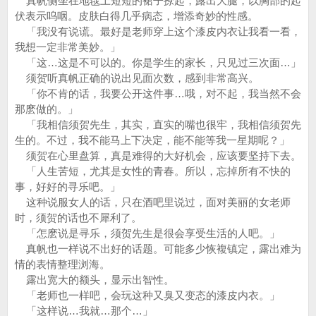
真帆侧坐在地毯上短短的裙子撩起，露出大腿，以胸部的起
伏表示呜咽。皮肤白得几乎病态，增添奇妙的性感。
「我没有说谎。最好是老师穿上这个漆皮内衣让我看一看，
我想一定非常美妙。」
「这…这是不可以的。你是学生的家长，只见过三次面…」
须贺听真帆正确的说出见面次数，感到非常高兴。
「你不肯的话，我要公开这件事…哦，对不起，我当然不会
那麽做的。」
「我相信须贺先生，其实，直实的嘴也很牢，我相信须贺先
生的。不过，我不能马上下决定，能不能等我一星期呢？」
须贺在心里盘算，真是难得的大好机会，应该要坚持下去。
「人生苦短，尤其是女性的青春。所以，忘掉所有不快的
事，好好的寻乐吧。」
这种说服女人的话，只在酒吧里说过，面对美丽的女老师
时，须贺的话也不犀利了。
「怎麽说是寻乐，须贺先生是很会享受生活的人吧。」
真帆也一样说不出好的话题。可能多少恢複镇定，露出难为
情的表情整理浏海。
露出宽大的额头，显示出智性。
「老师也一样吧，会玩这种又臭又变态的漆皮内衣。」
「这样说…我就…那个…」