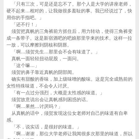
「只有三次，可是还是忘不了。那个人是大学的讲座老师，
硬不起来…相对的，让我做很多羞耻的事。我已经说过了，快
用你的手指吧。」
「还不行！」
须贺把真帆的三角裤前方抓住后，用力转动，使得三角裤变
成一条带子。这是新宿酒吧的吧娘那里学来的技术。这样一拉
一放，可以摩擦到阴核和阴唇。
「啊…须贺先生…那里会不会有味道了。」
真帆一面轻轻扭动屁股，一面问。
「这个嘛…」
须贺的鼻子靠近真帆的阴部闻。
确实有甜酸的香味，加上级味噌的酸味。这是完全成熟前的
女性特殊味道，不会令人讨厌。
「有一点过分强烈，大概是太性感的味道。」
须贺故意说出会让真帆感到困惑的话。
「啊…果然…讨厌吗？」
从真帆的话中，须贺发现这位女老师对自己的味道有自卑
感。
「不，说实话，是很好的味道。」
「啊…谢谢，那位大学老师让我闻很多次那里的味道，所以