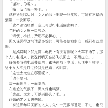
「谢谢，你呢？」
「哦，我也喝一杯吧。」
酒杯送到嘴边时，女人的脸上出现一丝笑容。可能有不错的
酒量，一饮而尽。
「这个清酒很香，我…可以打电话回家吗？」
年轻的女人歎一口气说。
「请便，小姐，费用不必担心。」
田久保觉得这句话是多馀的，可能会使她多心，感到有些后
悔。
「是妈妈吗？我是蕾…电视上有没有播呢？火车不通了，那
个人打电话来，就说我明天会搭飞机回去，不用担心。」
好像要节省电话费似的，很快便放下电话，从话中可推测，
这个女人不是订过婚就是已婚，名叫蕾。
「这位太太住在哪里呢？」
「请不要问。」
蕾一面摇头，一面喝酒。
在尴尬的气氛下，田久保也喝酒。
「先生、太太，可以铺卧具了吧。」
旅馆的老太太进来说。
「有这麽年轻美丽的太太，先生一定很得意吧。不过，也很