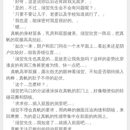
「好呀，这是说你以后还肯跟我见面罗。」
「是的，不过，须贺先生会不会有问题呢？」
「只要不要让儿子、老婆以及学校知道就行了。」
「我也是，能保密对我是很好的。」
「嗯…」
真帆的身材苗条，乳房和屁股健美。须贺欣赏一阵后，把真
帆的双腿高高抬起。
「如次一来，阴户和肛门同在一个水平面上…看起来还是阴
户比较好…假装弄错位置…」
「须贺先生也真是的…是故意让我焦急吗？这样的姿势比穿
漆皮的有洞三角裤更难为情。快一点吧…」
真帆高举双腿，露出怨尤的眼神看须贺。不知是否期待插入
肉棒，真帆的肚子不停的起伏。
「这个…怎麽样？」
须贺把马口的分泌液涂抹在真帆的肛门上，好像顺便似的轻
碰花瓣和阴核。
「求求你…插入屁股的洞里吧…」
须贺不理会真帆的要求，用肉棒的侧面压迫肉缝和阴核，来
回摩擦，为的是让真帆的性感带集中在前面的肉洞上。
「须贺先生…我知道了…就插入前面吧…」
真帆无法忍耐似的扭动屁股要求。