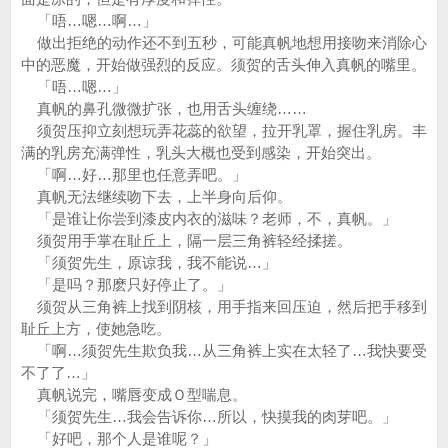
「唔…嗯…啊…」
做出拒绝的动作还不到五秒，可能真帆地想用接吻来消除心
中的恶魔，开始做强烈的反应。须贺的舌头伸入真帆的嘴里。
「唔…嗯…」
真帆的鼻孔微微扩张，也用舌头缠绕……
须贺压抑立刻想玩弄花蕊的欲望，拉开乳罩，握住乳房。丰
满的乳房充满弹性，乳头大概也受到感染，开始突出。
「啊…好…那里也任意弄吧。」
真帆无法继续吻下去，上半身向后仰。
「是谁让你尝到漆皮内衣的滋味？老师，不，真帆。」
须贺用手掌在耻丘上，隔一层三角裤轻经揉搓。
「须贺先生，原谅我，我不能说…」
「是吗？那麽只好停止了。」
须贺从三角裤上找到阴核，用手指来回压迫，然后把手移到
耻丘上方，使她急吃。
「啊…须贺先生欺负我…从三角裤上实在太轻了…我快要受
不了了…」
真帆说完，嘴唇变成Ｏ型喘息。
「须贺先生…我会告诉你…所以，快摸我的肉芽吧。」
「好吧，那个人是谁呢？」