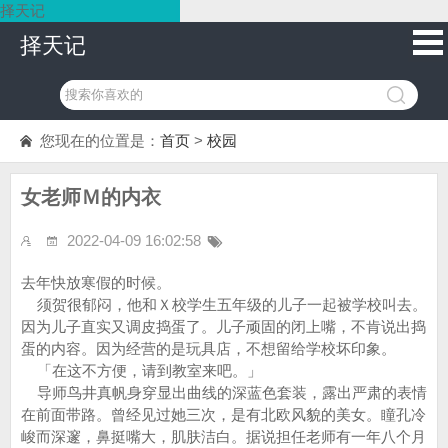
择天记
择天记
您现在的位置是：
首页
>
校园
女老师Ｍ的内衣
2022-04-09 16:02:58
去年快放寒假的时候。
须贺很郁闷，他和Ｘ校学生五年级的儿子一起被学校叫去。
因为儿子直实又调皮捣蛋了。儿子顽固的闭上嘴，不肯说出捣
蛋的内容。因为经营的是玩具店，不想留给学校坏印象。
「在这不方便，请到教室来吧。」
导师鸟井真帆身穿显出曲线的深蓝色套装，露出严肃的表情
在前面带路。曾经见过她三次，是有北欧风貌的美女。瞳孔冷
峻而深邃，鼻挺嘴大，肌肤洁白。据说担任老师有一年八个月