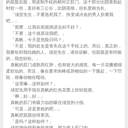
的屁股后面，用皮制手杖的柄对正肛门。这个部分比阴茎勃起
时软一些，直径有三公分，比阴茎细，但长度相当长。
「须贺先生，不要急死我了。快变成冷血的男人折磨我
吧…」
「那麽，让我在前面插进去好不好？」
「不要，这个就原谅我吧。」
「真帆，今天是危险日吗？」
「不是，我的处女是丧失在这个手杖上的。所以，真正的，
我要给和我结婚的人。须贺先生，请你谅解。但屁股是有经验
的，我也轻松。」
真帆的肛门成熟而红肿，也有较大的感觉。每一片花瓣都很
柔软似的。而且，像在要求肉棒或异物似的一下隆起，一下凹
陷，很像动物在蠕动。
「这里嘛…这样如何？」
须贺先用手指在真帆的红色花蕾上轻轻抚摸。
「啊…好…好…」
真帆的肛门有吸力似的吸住须贺的小指。
「可是…还是更粗的吧…」
真帆把屁股抬得更高。
「是吗？这样如何？」
须贺把中指和食指并拢，用力插入肛门内。