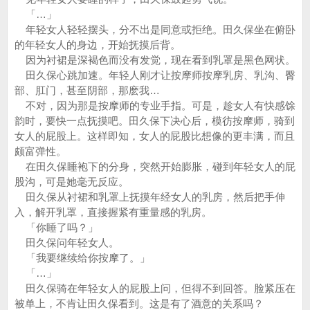
「…」
年轻女人轻轻摆头，分不出是同意或拒绝。田久保坐在俯卧
的年轻女人的身边，开始抚摸后背。
因为衬裙是深褐色而没有发觉，现在看到乳罩是黑色网状。
田久保心跳加速。年轻人刚才让按摩师按摩乳房、乳沟、臀
部、肛门，甚至阴部，那麽我…
不对，因为那是按摩师的专业手指。可是，趁女人有快感馀
韵时，要快一点抚摸吧。田久保下决心后，模彷按摩师，骑到
女人的屁股上。这样即知，女人的屁股比想像的更丰满，而且
颇富弹性。
在田久保睡袍下的分身，突然开始膨胀，碰到年轻女人的屁
股沟，可是她毫无反应。
田久保从衬裙和乳罩上抚摸年经女人的乳房，然后把手伸
入，解开乳罩，直接握紧有重量感的乳房。
「你睡了吗？」
田久保问年轻女人。
「我要继续给你按摩了。」
「…」
田久保骑在年轻女人的屁股上问，但得不到回答。脸紧压在
被单上，不肯让田久保看到。这是有了酒意的关系吗？