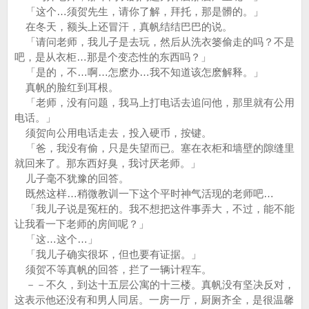
「这个…须贺先生，请你了解，拜托，那是髒的。」
在冬天，额头上还冒汗，真帆结结巴巴的说。
「请问老师，我儿子是去玩，然后从洗衣篓偷走的吗？不是
吧，是从衣柜…那是个变态性的东西吗？」
「是的，不…啊…怎麽办…我不知道该怎麽解释。」
真帆的脸红到耳根。
「老师，没有问题，我马上打电话去追问他，那里就有公用
电话。」
须贺向公用电话走去，投入硬币，按键。
「爸，我没有偷，只是失望而已。塞在衣柜和墙壁的隙缝里
就回来了。那东西好臭，我讨厌老师。」
儿子毫不犹豫的回答。
既然这样…稍微教训一下这个平时神气活现的老师吧…
「我儿子说是冤枉的。我不想把这件事弄大，不过，能不能
让我看一下老师的房间呢？」
「这…这个…」
「我儿子确实很坏，但也要有证据。」
须贺不等真帆的回答，拦了一辆计程车。
－－不久，到达十五层公寓的十三楼。真帆没有坚决反对，
这表示他还没有和男人同居。一房一厅，厨厕齐全，是很温馨