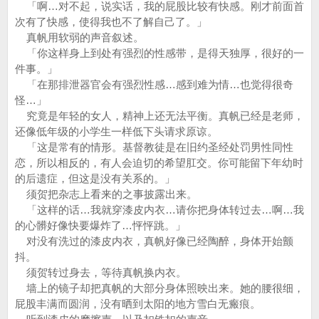
「啊…对不起，说实话，我的屁股比较有快感。刚才前面首
次有了快感，使得我也不了解自己了。」
真帆用软弱的声音叙述。
「你这样身上到处有强烈的性感带，是得天独厚，很好的一
件事。」
「在那排泄器官会有强烈性感…感到难为情…也觉得很奇
怪…」
究竟是年轻的女人，精神上还无法平衡。真帆已经是老师，
还像低年级的小学生一样低下头请求原谅。
「这是常有的情形。基督教徒是在旧约圣经处罚男性同性
恋，所以相反的，有人会迫切的希望肛交。你可能留下年幼时
的后遗症，但这是没有关系的。」
须贺把杂志上看来的之事披露出来。
「这样的话…我就穿漆皮内衣…请你把身体转过去…啊…我
的心髒好像快要爆炸了…怦怦跳。」
对没有洗过的漆皮内衣，真帆好像已经陶醉，身体开始颤
抖。
须贺转过身去，等待真帆换内衣。
墙上的镜子却把真帆的大部分身体照映出来。她的腰很细，
屁股丰满而圆润，没有晒到太阳的地方雪白无瘢痕。