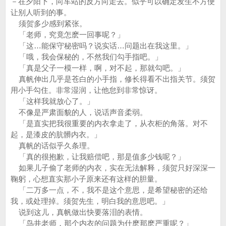
－在夕阳下，向车站的反方向走去。似乎可以确定发生不方便
让别人听到的事。
须贺多少感到紧张。
「老师，究竟怎麽一回事呢？」
「这…能保守秘密吗？说实话…问题出在我这里。」
「哦，我会保秘的，不然我们勾手指吧。」
「真是父子一模一样，啊，对不起，那就勾吧。」
真帆伸出几乎是苍白的小手指，修长得看不出指关节。须贺
用小手勾住。非常湿润，让他怠到非常惊讶。
「这样我就放心了。」
不像是严肃面貌的人，说话声音柔弱。
「是直实把我很重要的内衣拿走了，从衣柜的角落。对不
起，是漆皮的肮髒内衣。」
真帆的话似乎久条理。
「真的很抱歉，让我赔偿吧，那是值多少钱呢？」
如果儿子偷了老师的内衣，实在无法解释，须贺只好深深一
鞠躬，心想直实那小子原来还有这样的胆量。
「二万多一点，不，我不是这个意思，是希望秘密的还给
我，或处理掉。须贺先生，明白我的意思吧。」
说到这儿，真帆做出快要落泪的表情。
「鸟井老师，那个内衣的问题为什麽那麽严重呢？」