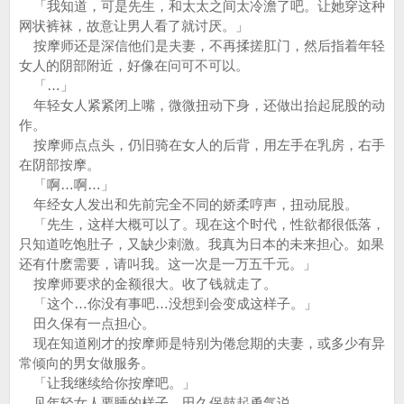
「我知道，可是先生，和太太之间太冷澹了吧。让她穿这种
网状裤袜，故意让男人看了就讨厌。」
按摩师还是深信他们是夫妻，不再揉搓肛门，然后指着年轻
女人的阴部附近，好像在问可不可以。
「…」
年轻女人紧紧闭上嘴，微微扭动下身，还做出抬起屁股的动
作。
按摩师点点头，仍旧骑在女人的后背，用左手在乳房，右手
在阴部按摩。
「啊…啊…」
年经女人发出和先前完全不同的娇柔哼声，扭动屁股。
「先生，这样大概可以了。现在这个时代，性欲都很低落，
只知道吃饱肚子，又缺少刺激。我真为日本的未来担心。如果
还有什麽需要，请叫我。这一次是一万五千元。」
按摩师要求的金额很大。收了钱就走了。
「这个…你没有事吧…没想到会变成这样子。」
田久保有一点担心。
现在知道刚才的按摩师是特别为倦怠期的夫妻，或多少有异
常倾向的男女做服务。
「让我继续给你按摩吧。」
见年轻女人要睡的样子，田久保鼓起勇气说。