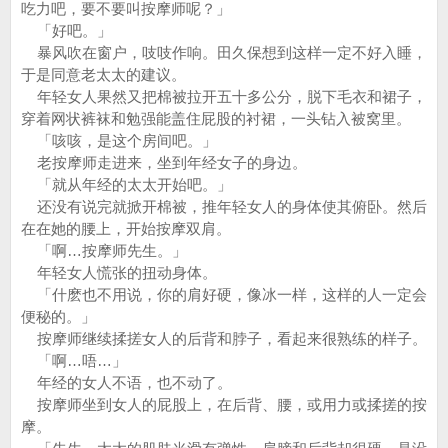
吃力吧，要不要叫按摩师呢？」
「好吧。」
暴风吹在窗户，吱吱作响。田久保想到这样一定不好入睡，
于是同意老太太的建议。
年轻女人果然又把棉被拉开五十多公分，脱下毛衣和裙子，
穿着网状裤袜和勉强能盖住屁股的衬裙，一头钻入被窝里。
「咳咳，是这个房间吧。」
老按摩师走进来，坐到年经女子的身边。
「就从年经的太太开始吧。」
还没有说完就掀开棉被，推年轻女人的身体使其俯卧。然后
在在她的腰上，开始按摩双肩。
「啊…按摩师先生。」
年轻女人慌张的扭动身体。
「什麽也不用说，你的肩好硬，像冰一样，这样的人一定会
便秘的。」
按摩师继续揉搓女人的后背和脖子，看起来很熟练的样子。
「啊…唔…」
年经的女人不语，也不动了。
按摩师坐到女人的屁股上，在后背、腰，或用力或揉搓的按
摩。