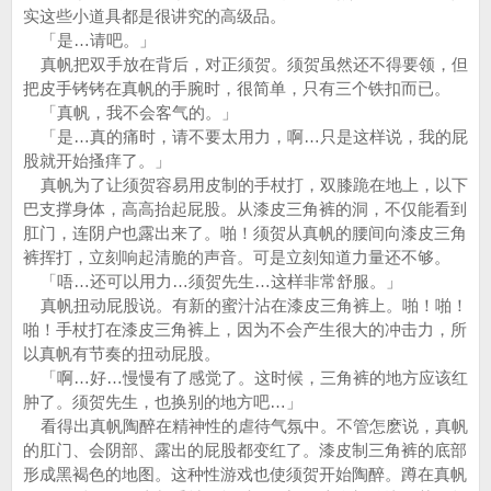
实这些小道具都是很讲究的高级品。
「是…请吧。」
真帆把双手放在背后，对正须贺。须贺虽然还不得要领，但
把皮手铐铐在真帆的手腕时，很简单，只有三个铁扣而已。
「真帆，我不会客气的。」
「是…真的痛时，请不要太用力，啊…只是这样说，我的屁
股就开始搔痒了。」
真帆为了让须贺容易用皮制的手杖打，双膝跪在地上，以下
巴支撑身体，高高抬起屁股。从漆皮三角裤的洞，不仅能看到
肛门，连阴户也露出来了。啪！须贺从真帆的腰间向漆皮三角
裤挥打，立刻响起清脆的声音。可是立刻知道力量还不够。
「唔…还可以用力…须贺先生…这样非常舒服。」
真帆扭动屁股说。有新的蜜汁沾在漆皮三角裤上。啪！啪！
啪！手杖打在漆皮三角裤上，因为不会产生很大的冲击力，所
以真帆有节奏的扭动屁股。
「啊…好…慢慢有了感觉了。这时候，三角裤的地方应该红
肿了。须贺先生，也换别的地方吧…」
看得出真帆陶醉在精神性的虐待气氛中。不管怎麽说，真帆
的肛门、会阴部、露出的屁股都变红了。漆皮制三角裤的底部
形成黑褐色的地图。这种性游戏也使须贺开始陶醉。蹲在真帆