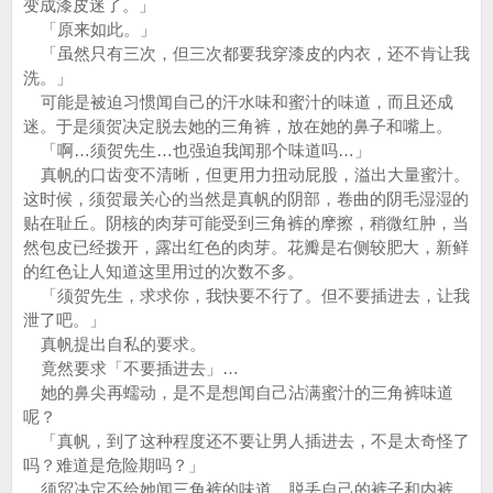
变成漆皮迷了。」
「原来如此。」
「虽然只有三次，但三次都要我穿漆皮的内衣，还不肯让我
洗。」
可能是被迫习惯闻自己的汗水味和蜜汁的味道，而且还成
迷。于是须贺决定脱去她的三角裤，放在她的鼻子和嘴上。
「啊…须贺先生…也强迫我闻那个味道吗…」
真帆的口齿变不清晰，但更用力扭动屁股，溢出大量蜜汁。
这时候，须贺最关心的当然是真帆的阴部，卷曲的阴毛湿湿的
贴在耻丘。阴核的肉芽可能受到三角裤的摩擦，稍微红肿，当
然包皮已经拨开，露出红色的肉芽。花瓣是右侧较肥大，新鲜
的红色让人知道这里用过的次数不多。
「须贺先生，求求你，我快要不行了。但不要插进去，让我
泄了吧。」
真帆提出自私的要求。
竟然要求「不要插进去」…
她的鼻尖再蠕动，是不是想闻自己沾满蜜汁的三角裤味道
呢？
「真帆，到了这种程度还不要让男人插进去，不是太奇怪了
吗？难道是危险期吗？」
须贸决定不给她闻三角裤的味道，脱丢自己的裤子和内裤。