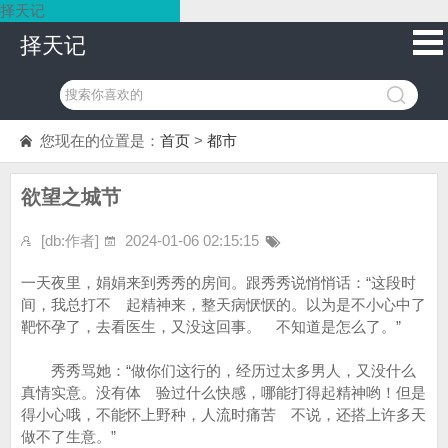
择天记
择天记
您现在的位置是：
首页
>
都市
欲望之城节
[db:作者]
2024-01-06 02:15:15
一天夜里，娟娟来到秀秀的房间。跟秀秀说悄悄话：“这段时
间，我总打不 起精神来，整天病恹恹的。以为是不小心中了
靶怀孕了，去看医生，又没这回事。 不知道是怎么了。”
秀秀骂她：“做你们这行的，经历过太多男人，又没什么
真情实意。没有体 验过什么快感，哪能打得起精神哟！但是
得小心哦，不能怀上野种，人流时痛苦 不说，还搭上许多天
做不了生意。”