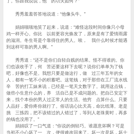
了。你跟我说说，他 的功夫如何？”
秀秀羞羞答答地说道：“他像头牛。”
娟娟嗤嗤地笑了起来，说道：“难怪这段时间你像只小母
鸡一样开心。你比 以前更容光焕发了，原来是有了爱情雨露
的滋润。冬生哥是个靠得住的男人。唉， 我什么时候才能遇
到这样可靠的男人啊。”
秀秀道：“还不是你们自轻自贱的结果。怪不得谁的。你
们也该收手了，何 苦还要这样下去呢？说你们单单为了钱
吧，好像也不是。我想只要是做这行，做 过三年五年的女
人，都有一笔不小的积蓄吧。这笔钱，对于那些在工厂流水线
辛 苦的打工妹来说，已经是一笔天文数字了。就用这点钱，
做些小生意什么的，养 活自己是不成问题的。把自己安定下
来，找个本份的男人过正常人的生活。他穷 点算什么。只要
人品好，爱你疼你就行了。俗话说心比天高，命比纸薄。老是
挑 三拣四，把不该错过的人错过了，等到人老珠黄时，再多
的钱也没用了。”
娟娟叹了一口气道：“你说的倒轻巧。谁愿意坏啊？可是
当初不小心坏了一 次，便很难改回来了。坏一次是坏，坏十