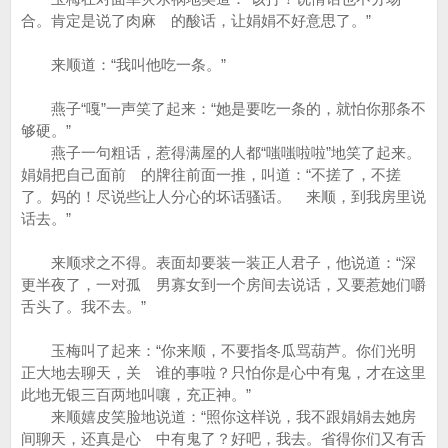
合。肯定是说了肉麻 的酸话，让娟娟不好意思了。”
来顺道：“我叫他吃一条。”
燕子“嘎”一声笑了起来：“她是要吃一条的，就怕你那条不
够硬。”
燕子一句粗话，惹得满屋的人都“嗤嗤啦啦”地笑了起来。
娟娟把自己面前 的牌往前面一推，叫道：“不搓了，不搓
了。妈的！尽说些让人分心的坏话骚话。 来顺，到我房里说
话去。”
来顺求之不得。表面却要装一装正人君子，他说道：“深
更半夜了，一对孤 男寡女到一个房间去说话，又要惹她们嚼
舌头了。我不去。”
玉梅叫了起来：“你来顺，不要指冬瓜骂葫芦。你们光明
正大地去聊天，关 谁的事啦？只怕你是心中有鬼，才在这里
此地无银三百两地叫嚷，充正神。”
来顺嬉皮笑脸地说道：“照你这样说，我不跟娟娟去她房
间聊天，还真是心 中有鬼了？好吧，我去。省得你们又有舌