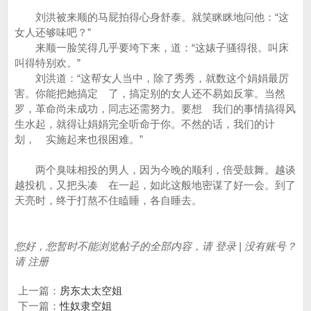
刘洪被来顺的马屁拍得心身舒泰。就笑眯眯地问他：“这
女人还够味吧？”
来顺一脸笑得几乎要垮下来，道：“这婊子骚得很。叫床
叫得特别欢。”
刘洪道：“这帮女人当中，除了秀秀，就数这个娟娟最厉
害。你能把她搞定 了，搞定别的女人还不易如反掌。当然
罗，革命尚未成功，同志还需努力。要想 我们的事情搞得风
生水起，就得让娟娟完全听命于你。不然的话，我们的计
划， 实施起来也很困难。”
两个臭味相投的男人，因为今晚的顺利，倍受鼓舞。越谈
越投机，又把头凑 在一起，如此这般地密谋了好一会。到了
天亮时，终于打熬不住瞌睡，各自睡去。
您好，您暂时不能浏览帖子的全部内容，请 登录 | 没有账号？
请 注册
上一篇：
房东太太空姐
下一篇：
性奴隶空姐