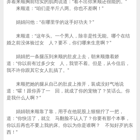
弄着来顺胸前结实的肌肉说道：“看不出你来顺还很能的。”
来顺道：“咱们是半斤八两。你也不差啊！”
娟娟问他：“在哪里学的这手好功夫？”
来顺道：“这年头。一个男人，除非是性无能。哪个在结
婚之前没体验过女 人？要不，你们哪来生意啊？”
娟娟把一条腿压到来顺的肚皮上去，朝来顺撒着娇
道：“你以前有过多少女 人，我管不着。但是，从今信后，
我不许你跟其它女人乱搞了。”
来顺把她的腿从自己的肚皮上推开，装成没好气地说
道：“嚯！跟你弄了一 回，就成了你的宠物了？笑话么。你
是我什么人啊？”
娟娟朝来顺靠了靠，用手在他屁股上狠狠拧了一把，
道：“你快活了，就立 马翻脸不认人了？你要有那个本事，
你以后再也不要上我的床。你以为你是谁啊？ 不知好歹的东
西！”