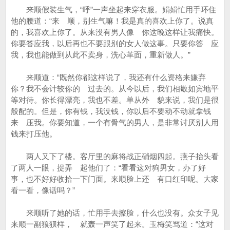
来顺假装生气，“呼”一声坐起来穿衣服。娟娟忙用手环住
他的腰道：“来 顺，别生气嘛！我是真的喜欢上你了。说真
的，我喜欢上你了。从来没有男人像 你这晚这样让我痛快。
你要答应我，以后再也不要跟别的女人做这事。只要你答 应
我，我也能做到从此不卖身，洗心革面，重新做人。”
来顺道：“既然你都这样说了，我还有什么资格来嫌弃
你？我不会计较你的 过去的。从今以后，我们相敬如宾地平
等对待。你长得漂亮，我也不差。单从外 貌来说，我们是很
般配的。但是，你有钱，我没钱，你以后不要动不动就拿钱
来 压我。你要知道，一个有骨气的男人，是非常讨厌别人用
钱来打压他。
两人又下了楼。客厅里的麻将战正硝烟四起。燕子抬头看
了两人一眼，捉弄 起他们了：“看看这对狗男女，办了好
事，也不好好收拾一下门面。来顺脸上还 有口红印呢。大家
看一看，像话吗？”
来顺听了她的话，忙用手去擦脸，什么也没有。众女子见
来顺一副狼狈样， 就轰一声笑了起来。玉梅笑骂道：“这对