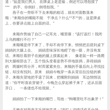
道：“如是我们男人 在牌桌上老是输，倒还可以埋怨摸了
*** 的手。你倒好，倒埋怨我。”
燕子在一旁听不下去来顺的粗话，就在对面数落来
顺：“来顺你的嘴能不能 干净点？什么**不**的，这是牌桌
上，你要讲点能上台面的话。”
来顺作势抽了自己一记耳光，嘴里嚷：“该打该打！我闭
上乌鸦嘴行不行？”
来顺嘴是停下来了，手却不肯停下来。悄悄把后搭到桌下
娟娟的大腿上去。 娟娟意味深长地瞪了他一眼，并没有发
话。来顺壮着胆子在她的腿上摸索起来， 像老鼠一样一路爬
到大腿根部去了。五个指头变着姿势不停地鼓捣，弄得娟娟
的 两腿时而分开，时而紧紧夹住。来顺的手最后向上寻找拉
链，却没有找到。原来 娟娟今晚穿一条从背后拉拉链的裤
子。来顺失望地把手退了回来，把嘴附到娟娟 耳边悄悄说
道：“你平时喜欢穿裙子。今晚怎么穿起裤子来了，还从后面
开口， 一条缝也不给我留。”
娟娟拍了一下来顺的嘴巴，骂他：“狗嘴里吐不出象牙！”
玉梅在对面幸灾乐祸地笑道：“该打！说情话也不分场