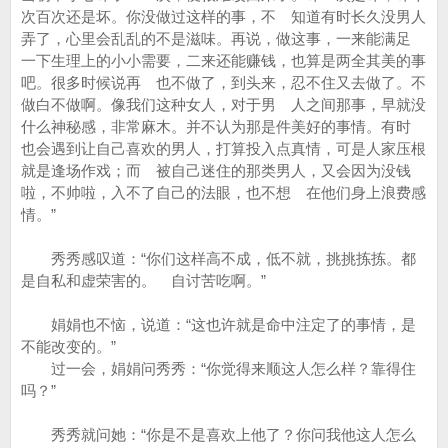
次百次还是坏。你没做过这样的事，不 知道有时长久没男人
弄了，心里会乱乱的不是滋味。再说，做这事，一来能满足
一下生理上的小小需要，二来还能赚钱，也算是两全其美的事
吧。很多时候说再 也不做了，到头来，忍不住又去做了。不
做白不做啊。像我们这种女人，对于男 人之间那事，早就没
什么神秘感，非常麻木。并不认为那是件美好的事情。有时
也会遇到让自己喜欢的男人，打算投入点真情，可是人家压根
就是逢场作戏；而 被自己迷住的那类男人，又会因为没钱
啦，不帅啦，入不了自己的法眼，也不想 在他们身上浪费感
情。”
秀秀感叹道：“你们这样高不成，低不就，挑挑拣拣。都
是自私和虚荣害的。 自讨苦吃啊。”
娟娟也不恼，说道：“这也许就是命中注定了的事情，是
不能改变的。”
过一会，娟娟问秀秀：“你觉得来顺这人怎么样？靠得住
吗？”
秀秀就问她：“你是不是喜欢上他了？你问我他这人怎么