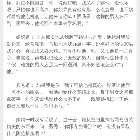
样。我也不能回答 你。说他好吧，我又不了解他。说他坏
吧，只怕你也不高兴。你如果真有他有那 么点意思，也不妨
试着给他点机会，让他来追你嘛！照我看，这样的男人坏不
到 哪里去，他没那个本事去学坏啊。”
娟娟道：“自从那次他从我胯下钻过去之后，他就对我殷
勤起来。经常鞍前 马后地为我办点小事，说点好听的话来哄
我开心。真让我又喜又烦。打算不理他 吧，又怕他是一片真
心。老实说，虽然我也经历了无数的男人，但像他这种半真
半假，难缠的男人还是头一回遇到。真不知道该怎么对待
他。”
秀秀道：“如果我是你，我宁可信他是真心。好歹让他尝
一点小小的甜头， 看他能耍什么花招出来。反正男女之间那
点破事，对你来说也没什么大不了的。 既能趁机试一下他，
自己又能乐一乐，你也不亏。”
娟娟一时没有话说了。过一会，她从挂包里掏出两盒包装
精美的东西来，问 秀秀：“你跟冬生哥那个时，有没有采取
什么防范措施啊？”