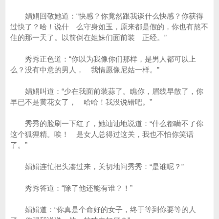
娟娟回敬她道：“快感？你竟然跟我谈什么快感？你获得
过快了？哈！说什 么守身如玉，原来都是假的，你也有熬不
住的那一天了。以前倒在姐妹们面前装 正经。”
秀秀正色道：“你以为我像你们那样，是男人都可以上
么？没有中意的男人， 我情愿像尼姑一样。”
娟娟叫道：“少在我面前装蒜了。瞧你，眉线早散了，你
早已不是黄花女了， 哈哈！我没说错吧。”
秀秀的脸刷一下红了，她讪讪地说道：“什么都瞒不了你
这个狐狸精。唉！ 是女人总得过这关，我也不怕你笑话
了。”
娟娟连忙把头凑过来，关切地问秀秀：“是谁呢？”
秀秀答道：“除了他还能有谁？！”
娟娟道：“你真是个命好的女子，终于等到你要等的人