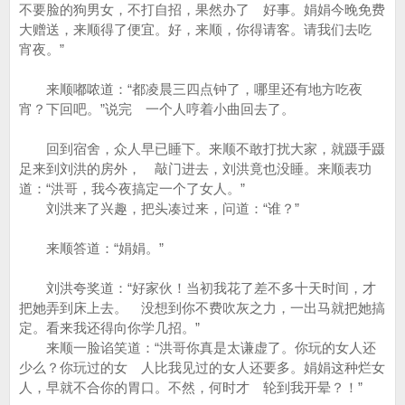
不要脸的狗男女，不打自招，果然办了 好事。娟娟今晚免费
大赠送，来顺得了便宜。好，来顺，你得请客。请我们去吃
宵夜。”
来顺嘟哝道：“都凌晨三四点钟了，哪里还有地方吃夜
宵？下回吧。”说完 一个人哼着小曲回去了。
回到宿舍，众人早已睡下。来顺不敢打扰大家，就蹑手蹑
足来到刘洪的房外， 敲门进去，刘洪竟也没睡。来顺表功
道：“洪哥，我今夜搞定一个了女人。”
刘洪来了兴趣，把头凑过来，问道：“谁？”
来顺答道：“娟娟。”
刘洪夸奖道：“好家伙！当初我花了差不多十天时间，才
把她弄到床上去。 没想到你不费吹灰之力，一出马就把她搞
定。看来我还得向你学几招。”
来顺一脸谄笑道：“洪哥你真是太谦虚了。你玩的女人还
少么？你玩过的女 人比我见过的女人还要多。娟娟这种烂女
人，早就不合你的胃口。不然，何时才 轮到我开晕？！”