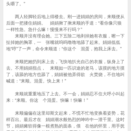
头嚼了。”
两人轻脚轻后地上得楼去。刚一进娟娟的房间，来顺便从
后面一把搂住娟娟。 娟娟揪了揪来顺的手道：“看你像只狼
一样性急。急什么嘛！慢慢来不行吗？”
来顺并没有理会她。三下五除二地剥掉她有衣服，嚓一下
扯掉她的胸罩，一 张嘴就呜呜噜噜地舔了起来。娟娟低低
地“哼”了一声，命令来顺道：“你这个 混蛋，抱我上床去。”
来顺把她扔到床上去，飞快地扒光自己的衣服，纵身上了
去。不用娟娟指点， 来顺如一匹识途的老马，该摸的地方摸
了，该舔的地方也舔了，娟娟被他弄得欲 火焚烧，不住地叫
喊道：“来顺。混蛋。快上来！”
来顺就重重地压了上去。不一会，娟娟忍不住大呼小叫起
来：“来顺。你这 个混蛋。快嘛！快嘛！”
来顺偏偏在这里却斯文起来，不慌不忙地变换着姿势，花
样百出。最后才在 娟娟潮水般热烈的呻吟中一泄千里。这时
节，娟娟瘫软得像一根煮熟的面条，偎 在他的怀里，用手抚