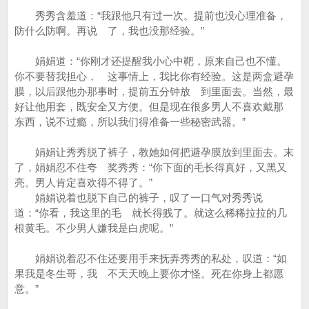
秀秀含羞道：“我跟他只有过一次。提前也没心理准备，
防什么防啊。再说 了，我也没那经验。”
娟娟道：“你刚才还提醒我小心中靶，原来自己也不懂。
你不要替我担心， 这事情上，我比你有经验。这是两盒避孕
膜，以后跟他办那事时，提前五分钟放 到里面去。当然，最
好让他用套，既安全又方便。但是现在很多男人不喜欢戴那
东西，说不过瘾，所以我们得准备一些秘密武器。”
娟娟让秀秀脱了裤子，教她如何把避孕膜放到里面去。末
了，娟娟忍不住夸 奖秀秀：“你下面的毛长得真好，又黑又
亮。男人肯定喜欢得不得了。”
娟娟说着也脱下自己的裤子，叹了一口气对秀秀说
道：“你看，我这里的毛 就长得贱了。就这么稀稀拉拉的几
根黄毛。不少男人嫌我是白虎呢。”
娟娟说着忍不住还要用手来抚弄秀秀的私处，叹道：“如
果我是冬生哥，我 不天天晚上要你才怪。死在你身上都愿
意。”