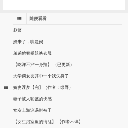
随便看看
赵姬
姨来了，咦是妈
弟弟偷看姐姐换衣服
【吃洋不沾一身羶】 （已更新）
大学俩女友其中一个我失身了
娇妻淫梦【完】（作者：绿野）
妻子被人轮姦的快感
女友上游泳课时被干
【女生浴室里的情乱】 【作者不详】