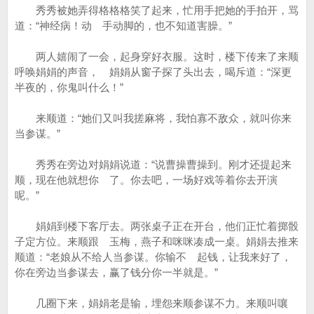
秀秀被她弄得格格格笑了起来，忙用手把她的手拍开，骂
道：“神经病！动 手动脚的，也不知道害臊。”
两人嬉闹了一会，起身穿好衣服。这时，楼下传来了来顺
呼唤娟娟的声音， 娟娟从窗子探了头出去，喝斥道：“深更
半夜的，你鬼叫什么！”
来顺道：“她们又叫我搓麻将，我怕寡不敌众，就叫你来
当参谋。”
秀秀在旁边对娟娟说道：“说曹操曹操到。刚才还提起来
顺，现在他就想你 了。你去吧，一场好戏等着你去开演
呢。”
娟娟到楼下客厅去。两张桌子正在开台，他们正忙着掷骰
子定方位。来顺跟 玉梅，燕子和咪咪凑成一桌。娟娟去推来
顺道：“老娘从不给人当参谋。你输不 起钱，让我来好了，
你在旁边当参谋去，赢了钱分你一半就是。”
几圈下来，娟娟老是输，埋怨来顺参谋不力。来顺叫嚷