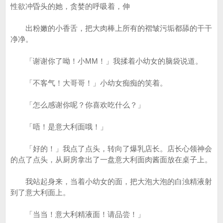
性欲冲昏头的她，贪婪的呼吸着，伸
出粉嫩的小香舌，把大肉棒上所有的褶皱污垢都舔的干干
净净。
「谢谢你了呦！小MM！」我揉着小幼女的脑袋说道。
「不客气！大哥哥！」小幼女痴痴的笑着。
「怎么感谢你呢？你喜欢吃什么？」
「唔！是意大利面哦！」
「好的！」我点了点头，转向了爆乳店长。店长心领神会
的点了点头，从厨房拿出了一盘意大利面肉酱面放在桌子上。
我站起身来，当着小幼女的面，把大泡大泡的白浊精液射
到了意大利面上。
「当当！意大利精液面！请品尝！」