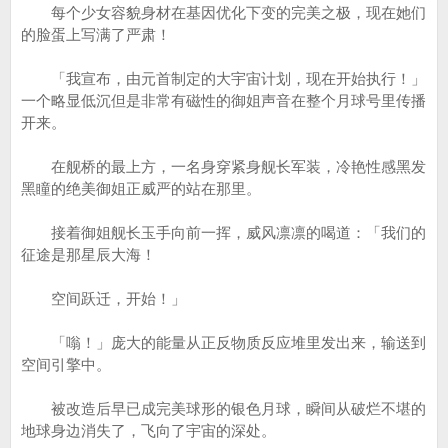
每个少女容貌身材在基因优化下变的完美之极，现在她们
的脸蛋上写满了严肃！
「我宣布，由元首制定的大宇宙计划，现在开始执行！」
一个略显低沉但是非常有磁性的御姐声音在整个月球号里传播
开来。
在舰桥的最上方，一名身穿紧身舰长军装，冷艳性感黑发
黑瞳的绝美御姐正威严的站在那里。
接着御姐舰长玉手向前一挥，威风凛凛的喝道：「我们的
征途是那星辰大海！
空间跃迁，开始！」
「嗡！」庞大的能量从正反物质反应堆里发出来，输送到
空间引擎中。
被改造后早已成完美球形的银色月球，瞬间从破烂不堪的
地球身边消失了，飞向了宇宙的深处。