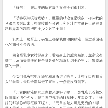
「好的！」在店里的所有爆乳女孩子们都叫道。
「噗哧噗哧噗哧噗哧！」巨量的精液像是喷泉一样从我的
马眼里喷射出来，整整喷射半分钟，和乳汁同样颜色但是腥臭
粘稠异常的精液把四个少女射了个遍！
乳肉上，脸蛋上，头发上都是我白浊的精液，经过基因强
化的我可不是盖的。
四名爆乳少女站起身来，看着身上的腥臭精液，丝毫没有
嫌弃，反而美味般的把全身各处的精液刮到手心里，汇聚成满
满的一捧。
少女们低头把把全部的精液吸进了嘴里，让整个口腔和舌
头品尝着，最后全部咽进了胃里，一点也没有剩下。
「元首的精液的味道也越来越好了呢！」爆乳店长看着双
眼朦胧的四个少女，嗅了嗅空气中的腥臭味，笑着说道：「妹
妹们都被你精液征服了呢！」「元首的魅力可是无穷的！嘿