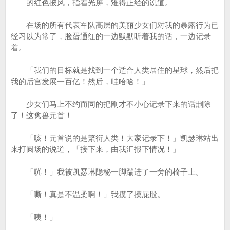
的红色披风，指着光屏，难得正经的说道。
在场的所有代表军队高层的美丽少女们对我的暴露行为已
经习以为常了，脸蛋通红的一边默默听着我的话，一边记录
着。
「我们的目标就是找到一个适合人类居住的星球，然后把
我的后宫发展一百亿！然后，哇哈哈！」
少女们马上不约而同的把刚才不小心记录下来的话删除
了！这禽兽元首！
「咳！元首说的是繁衍人类！大家记录下！」凯瑟琳站出
来打圆场的说道，「接下来，由我汇报下情况！」
「咣！」我被凯瑟琳隐秘一脚踹进了一旁的椅子上。
「嘶！真是不温柔啊！」我摸了摸屁股。
「咦！」