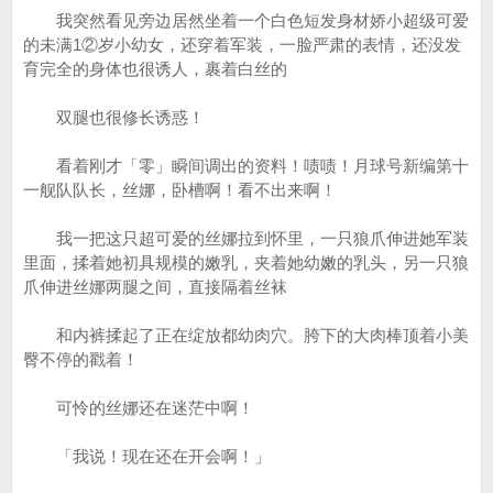
我突然看见旁边居然坐着一个白色短发身材娇小超级可爱
的未满1②岁小幼女，还穿着军装，一脸严肃的表情，还没发
育完全的身体也很诱人，裹着白丝的
双腿也很修长诱惑！
看着刚才「零」瞬间调出的资料！啧啧！月球号新编第十
一舰队队长，丝娜，卧槽啊！看不出来啊！
我一把这只超可爱的丝娜拉到怀里，一只狼爪伸进她军装
里面，揉着她初具规模的嫩乳，夹着她幼嫩的乳头，另一只狼
爪伸进丝娜两腿之间，直接隔着丝袜
和内裤揉起了正在绽放都幼肉穴。胯下的大肉棒顶着小美
臀不停的戳着！
可怜的丝娜还在迷茫中啊！
「我说！现在还在开会啊！」