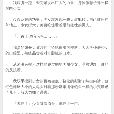
我双脚一蹬，瞬间爆发出巨大的力量，身体像颗子弹一样
射向少女。
仅仅眨眼的功夫，少女就发现一阵天旋地转，自己被压在
草地上，少女瞪大了美目吃惊看着眼前雄壮的男人。
「元首！你呜呜呜………」
我贪婪张开大嘴含住了娇艳欲滴的樱唇，大舌头伸进少女
的口腔里，熟练品尝着对方甜腻的口水。
从来没有被人这样侵犯过的的美丽少女，满脸通红，微弱
的反抗着。
我双手摸到少女的百褶裙底，轻松的撕裂了纯白内裤，紫
红色棒球大小的大龟头对着那粉嫩丰满像鲍鱼一样的小穴摩蹭
了几下，就大力插了进去。
「嗯哼！」少女皱着眉头，低哼了一声。