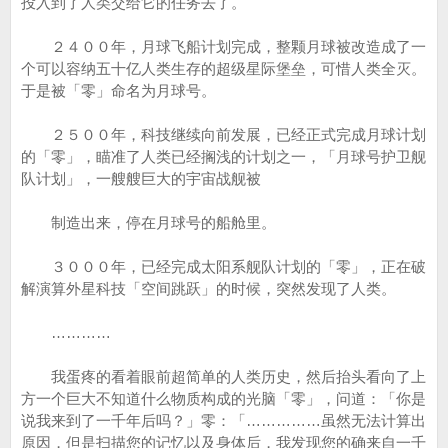
投入到了人类交给它的任务去了。
２４００年，月球飞船计划完成，整颗月球被改造成了一
个可以容纳五十亿人类生存的超级星际堡垒，可惜人类全灭。
于是被「零」命名为月球号。
２５００年，科技继续向前发展，已经正式完成月球计划
的「零」，瞄准了人类已经搁浅的计划之一，「月球号护卫舰
队计划」，一艘艘巨大的宇宙战舰被
制造出来，停在月球号的船舱里。
３０００年，已经完成太阳系舰队计划的「零」，正在破
解演算外星科技「空间跳跃」的时候，突然发现了人类。
…………
我蛋疼的看着眼前超简单的人类历史，然后抬头看向了上
方一个巨大不知道什么物质构成的光脑「零」，问道：「你是
说我来到了一千年后吗？」零：「……………虽然无法计算出
原因，但是扫描您的记忆以及身体后，我发现您的确来自一千