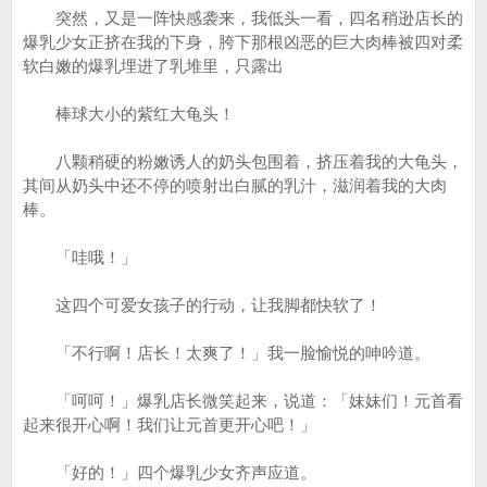
突然，又是一阵快感袭来，我低头一看，四名稍逊店长的
爆乳少女正挤在我的下身，胯下那根凶恶的巨大肉棒被四对柔
软白嫩的爆乳埋进了乳堆里，只露出
棒球大小的紫红大龟头！
八颗稍硬的粉嫩诱人的奶头包围着，挤压着我的大龟头，
其间从奶头中还不停的喷射出白腻的乳汁，滋润着我的大肉
棒。
「哇哦！」
这四个可爱女孩子的行动，让我脚都快软了！
「不行啊！店长！太爽了！」我一脸愉悦的呻吟道。
「呵呵！」爆乳店长微笑起来，说道：「妹妹们！元首看
起来很开心啊！我们让元首更开心吧！」
「好的！」四个爆乳少女齐声应道。