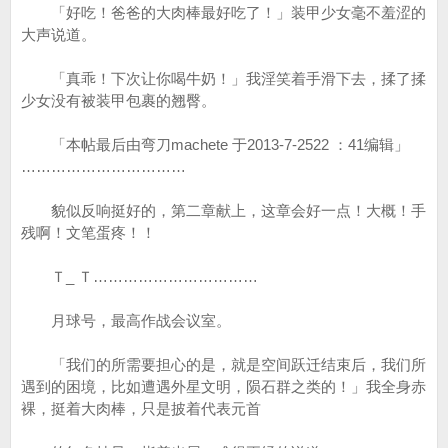
「好吃！爸爸的大肉棒最好吃了！」装甲少女毫不羞涩的
大声说道。
「真乖！下次让你喝牛奶！」我淫笑着手滑下去，揉了揉
少女没有被装甲包裹的翘臀。
「本帖最后由弯刀machete 于2013-7-2522 ：41编辑」
……………………………
貌似反响挺好的，第二章献上，这章会好一点！大概！手
残啊！文笔蛋疼！！
Ｔ_ Ｔ……………………………
月球号，最高作战会议室。
「我们的所需要担心的是，就是空间跃迁结束后，我们所
遇到的困境，比如遭遇外星文明，陨石群之类的！」我全身赤
裸，挺着大肉棒，只是披着代表元首