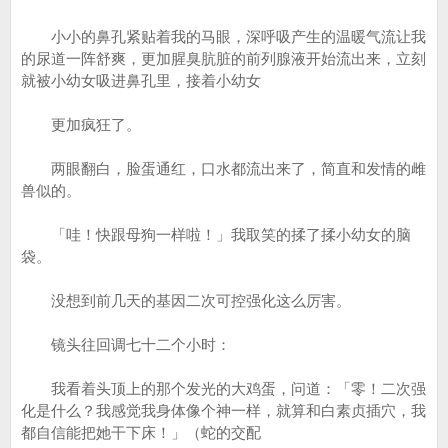
小小的鼻孔紧贴着我的马眼，深呼吸产生的温暖气流让我
的尿道一阵舒爽，更加腥臭肮脏的前列腺液开始流出来，立刻
就被小幼女吸进鼻孔里，接着小幼女
更加疯狂了。
两眼翻白，脸蛋通红，口水都流出来了，简直和发情的雌
兽似的。
「哇！快跟母狗一样啦！」我取笑的揉了揉小幼女的脑
袋。
没想到前几天的基因二次可控强化这么厉害。
镜头往回调七十二个小时：
我看着头顶上的那个发光的大鸡蛋，问道：「零！二次强
化是什么？我感觉我身体像个神一样，就算和白素贞插穴，我
都自信能把她干下床！」（蛇的交配