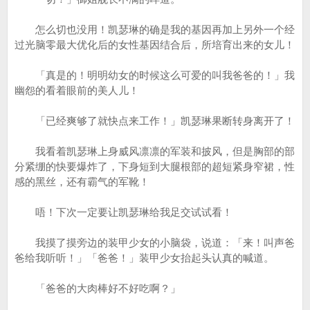
怎么切也没用！凯瑟琳的确是我的基因再加上另外一个经
过光脑零最大优化后的女性基因结合后，所培育出来的女儿！
「真是的！明明幼女的时候这么可爱的叫我爸爸的！」我
幽怨的看着眼前的美人儿！
「已经爽够了就快点来工作！」凯瑟琳果断转身离开了！
我看着凯瑟琳上身威风凛凛的军装和披风，但是胸部的部
分紧绷的快要爆炸了，下身短到大腿根部的超短紧身窄裙，性
感的黑丝，还有霸气的军靴！
唔！下次一定要让凯瑟琳给我足交试试看！
我摸了摸旁边的装甲少女的小脑袋，说道：「来！叫声爸
爸给我听听！」「爸爸！」装甲少女抬起头认真的喊道。
「爸爸的大肉棒好不好吃啊？」