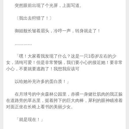
突然眼前出现了个光屏，上面写道。
〔我出去狩猎了！〕
御姐舰长皱着眉头，冷哼一声，转身就走了！
…………
「嘿！大家看我发现了什么？这是一只1⑥岁左右的少
女，清纯可爱！但是非常警惕，我们要小心的接近她！要非常
小心，不要就要逃跑了！我想我应该可
以给她补充许多的蛋白质！」
在月球号的中央森林公园里，赤裸一身健壮肌肉的我正躲
在道路旁的草丛里，挺着胯下的巨大肉棒，犀利的眼神瞄准着
对面正坐在长椅上看书的美丽少女。
「就是现在！」