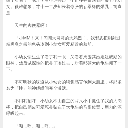
嘿！看着！」我淫笑着拉过旁边一个正在好奇观看的爆乳小幼
女。很难想象，才十一二岁却长着夸张的ｇ罩杯的爆乳，简直
是
天生的肉便器啊！
「小MM！来！闻闻大哥哥的大鸡巴！」我邪恶把刚射过
精腥臭之极的龟头凑到小幼女可爱精致的脸前。
小幼女怯生生了看了我一眼，又看看周围其她姐姐鼓励的
眼神，然后试探性的把鼻子凑过去，对着那硕大的龟头闻了一
下。
不可明状的味道从小幼女的嗅觉感官传到大脑里，将那条
名为「性」的神经瞬间完全激活。
不用我招呼，小幼女不由自主的两只小手抓住了我的大肉
棒，把自己俏皮可爱琼鼻贴在了大龟头的马眼位置，用力的深
呼吸起来。
「嘶…呼…嘶…呼…」