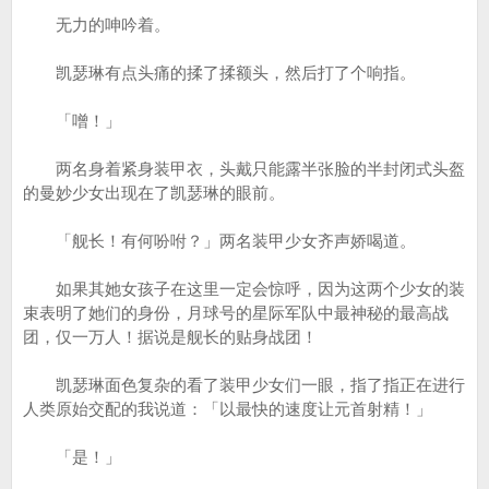
无力的呻吟着。
凯瑟琳有点头痛的揉了揉额头，然后打了个响指。
「噌！」
两名身着紧身装甲衣，头戴只能露半张脸的半封闭式头盔
的曼妙少女出现在了凯瑟琳的眼前。
「舰长！有何吩咐？」两名装甲少女齐声娇喝道。
如果其她女孩子在这里一定会惊呼，因为这两个少女的装
束表明了她们的身份，月球号的星际军队中最神秘的最高战
团，仅一万人！据说是舰长的贴身战团！
凯瑟琳面色复杂的看了装甲少女们一眼，指了指正在进行
人类原始交配的我说道：「以最快的速度让元首射精！」
「是！」