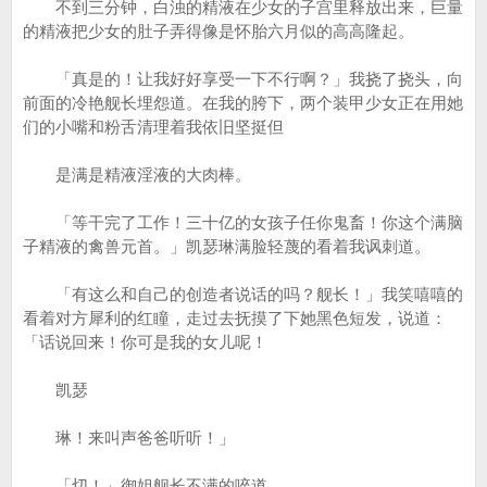
不到三分钟，白浊的精液在少女的子宫里释放出来，巨量
的精液把少女的肚子弄得像是怀胎六月似的高高隆起。
「真是的！让我好好享受一下不行啊？」我挠了挠头，向
前面的冷艳舰长埋怨道。在我的胯下，两个装甲少女正在用她
们的小嘴和粉舌清理着我依旧坚挺但
是满是精液淫液的大肉棒。
「等干完了工作！三十亿的女孩子任你鬼畜！你这个满脑
子精液的禽兽元首。」凯瑟琳满脸轻蔑的看着我讽刺道。
「有这么和自己的创造者说话的吗？舰长！」我笑嘻嘻的
看着对方犀利的红瞳，走过去抚摸了下她黑色短发，说道：
「话说回来！你可是我的女儿呢！
凯瑟
琳！来叫声爸爸听听！」
「切！」御姐舰长不满的啐道。