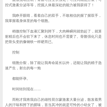
控式激素分泌等等，挖掘人体最深处的能力被我获得了！
我睁开眼睛，看着自己的双手，不敢相信的握了握双手，
我掌握着身体里的每个细胞。
稍微控制下血液汇聚到胯下，大肉棒瞬间就勃起了，就算
射精后也不会软下来了，休息时间也不需要了。骨骼强化只是
把骨头变的像钢铁一样硬而已。
控制
细胞分裂，除了能让我寿命延长以外，还能让我的精子急
速产生，射出的每一炮
都能怀孕。
时间转到现在……
而刚才我将我自己的雄性荷尔蒙激素大量分泌，散发着男
人的汗味和胯下的腥味，首当其冲的就是可怜的小幼女了，被