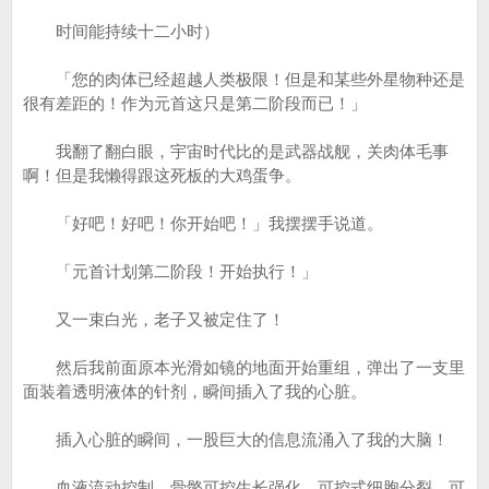
时间能持续十二小时）
「您的肉体已经超越人类极限！但是和某些外星物种还是
很有差距的！作为元首这只是第二阶段而已！」
我翻了翻白眼，宇宙时代比的是武器战舰，关肉体毛事
啊！但是我懒得跟这死板的大鸡蛋争。
「好吧！好吧！你开始吧！」我摆摆手说道。
「元首计划第二阶段！开始执行！」
又一束白光，老子又被定住了！
然后我前面原本光滑如镜的地面开始重组，弹出了一支里
面装着透明液体的针剂，瞬间插入了我的心脏。
插入心脏的瞬间，一股巨大的信息流涌入了我的大脑！
血液流动控制，骨骼可控生长强化，可控式细胞分裂，可