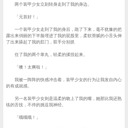
两个装甲少女立刻转身走到了我的身边。
「元首好！」
一个装甲少女走到了我的身后，跪了下来，毫不犹豫的把
露出来俏丽的下半脸埋进了我的屁股里，柔软滑腻的小舌头伸
了出来舔起了我的肛门，双手分别抓
住了我的两个睾丸，轻柔的揉捏起来。
「噢！太爽啦！」
我被一阵阵的快感冲击着，装甲少女的行为让我发自内心
的有成就感。
另一名装甲少女则是温柔的吻上了我的嘴，她那比我还熟
练的舌技，不停的挑逗我神经。
「哦哦哦！」