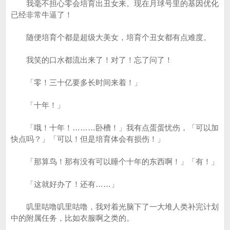
我毫不担心零会培育出丑女来。现在月球号里的基因优化
已经非常牛逼了！
随便培育个都是超级大美女，培育个丑女都有点难度。
我笑的口水都流出来了！对了！忘了问了！
「零！三十亿要多长时间来着！」
「十年！」
「哦！十年！………卧槽！」我有点蛋蛋忧伤，「可以加
快点吗？」「可以！但是培育体会有损伤！」
「那算鸟！那有没有可以睡个十年的东西啊！」「有！」
「这就好办了！还有……」
叽里咕噜叽里咕噜，我对着光脑下了一大堆人类补完计划
中的附属任务，比如衣服啊之类的。