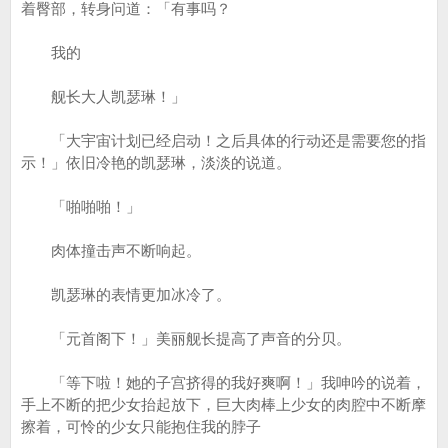
着臀部，转身问道：「有事吗？
我的
舰长大人凯瑟琳！」
「大宇宙计划已经启动！之后具体的行动还是需要您的指
示！」依旧冷艳的凯瑟琳，淡淡的说道。
「啪啪啪！」
肉体撞击声不断响起。
凯瑟琳的表情更加冰冷了。
「元首阁下！」美丽舰长提高了声音的分贝。
「等下啦！她的子宫挤得的我好爽啊！」我呻吟的说着，
手上不断的把少女抬起放下，巨大肉棒上少女的肉腔中不断摩
擦着，可怜的少女只能抱住我的脖子