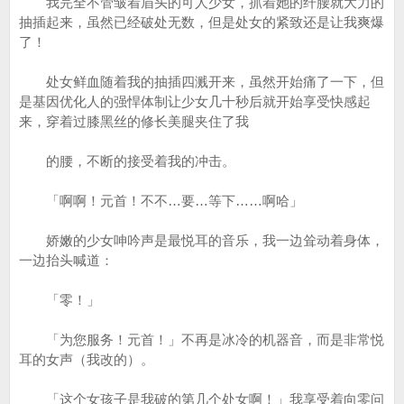
我完全不管皱着眉头的可人少女，抓着她的纤腰就大力的
抽插起来，虽然已经破处无数，但是处女的紧致还是让我爽爆
了！
处女鲜血随着我的抽插四溅开来，虽然开始痛了一下，但
是基因优化人的强悍体制让少女几十秒后就开始享受快感起
来，穿着过膝黑丝的修长美腿夹住了我
的腰，不断的接受着我的冲击。
「啊啊！元首！不不…要…等下……啊哈」
娇嫩的少女呻吟声是最悦耳的音乐，我一边耸动着身体，
一边抬头喊道：
「零！」
「为您服务！元首！」不再是冰冷的机器音，而是非常悦
耳的女声（我改的）。
「这个女孩子是我破的第几个处女啊！」我享受着向零问