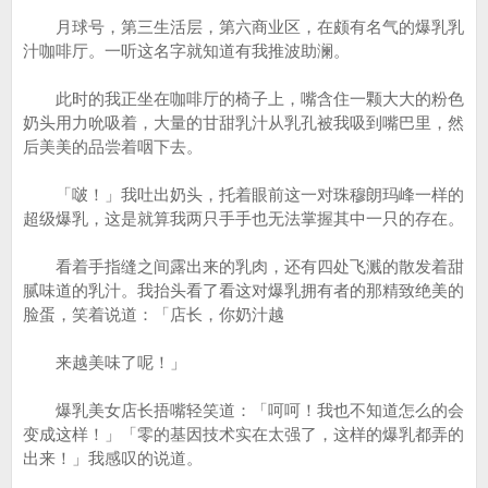
月球号，第三生活层，第六商业区，在颇有名气的爆乳乳
汁咖啡厅。一听这名字就知道有我推波助澜。
此时的我正坐在咖啡厅的椅子上，嘴含住一颗大大的粉色
奶头用力吮吸着，大量的甘甜乳汁从乳孔被我吸到嘴巴里，然
后美美的品尝着咽下去。
「啵！」我吐出奶头，托着眼前这一对珠穆朗玛峰一样的
超级爆乳，这是就算我两只手手也无法掌握其中一只的存在。
看着手指缝之间露出来的乳肉，还有四处飞溅的散发着甜
腻味道的乳汁。我抬头看了看这对爆乳拥有者的那精致绝美的
脸蛋，笑着说道：「店长，你奶汁越
来越美味了呢！」
爆乳美女店长捂嘴轻笑道：「呵呵！我也不知道怎么的会
变成这样！」「零的基因技术实在太强了，这样的爆乳都弄的
出来！」我感叹的说道。