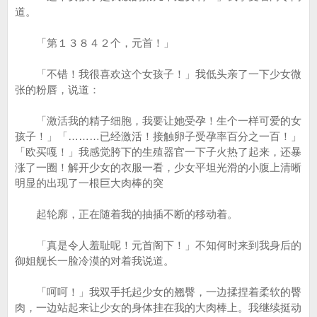
道。
「第１３８４２个，元首！」
「不错！我很喜欢这个女孩子！」我低头亲了一下少女微
张的粉唇，说道：
「激活我的精子细胞，我要让她受孕！生个一样可爱的女
孩子！」「………已经激活！接触卵子受孕率百分之一百！」
「欧买嘎！」我感觉胯下的生殖器官一下子火热了起来，还暴
涨了一圈！解开少女的衣服一看，少女平坦光滑的小腹上清晰
明显的出现了一根巨大肉棒的突
起轮廓，正在随着我的抽插不断的移动着。
「真是令人羞耻呢！元首阁下！」不知何时来到我身后的
御姐舰长一脸冷漠的对着我说道。
「呵呵！」我双手托起少女的翘臀，一边揉捏着柔软的臀
肉，一边站起来让少女的身体挂在我的大肉棒上。我继续挺动