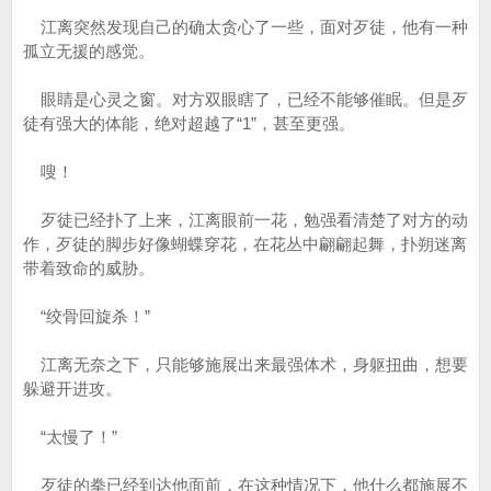
江离突然发现自己的确太贪心了一些，面对歹徒，他有一种
孤立无援的感觉。
眼睛是心灵之窗。对方双眼瞎了，已经不能够催眠。但是歹
徒有强大的体能，绝对超越了“1”，甚至更强。
嗖！
歹徒已经扑了上来，江离眼前一花，勉强看清楚了对方的动
作，歹徒的脚步好像蝴蝶穿花，在花丛中翩翩起舞，扑朔迷离
带着致命的威胁。
“绞骨回旋杀！”
江离无奈之下，只能够施展出来最强体术，身躯扭曲，想要
躲避开进攻。
“太慢了！”
歹徒的拳已经到达他面前，在这种情况下，他什么都施展不