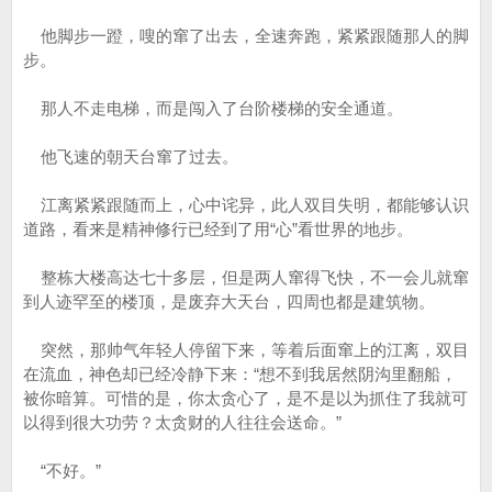
他脚步一蹬，嗖的窜了出去，全速奔跑，紧紧跟随那人的脚
步。
那人不走电梯，而是闯入了台阶楼梯的安全通道。
他飞速的朝天台窜了过去。
江离紧紧跟随而上，心中诧异，此人双目失明，都能够认识
道路，看来是精神修行已经到了用“心”看世界的地步。
整栋大楼高达七十多层，但是两人窜得飞快，不一会儿就窜
到人迹罕至的楼顶，是废弃大天台，四周也都是建筑物。
突然，那帅气年轻人停留下来，等着后面窜上的江离，双目
在流血，神色却已经冷静下来：“想不到我居然阴沟里翻船，
被你暗算。可惜的是，你太贪心了，是不是以为抓住了我就可
以得到很大功劳？太贪财的人往往会送命。”
“不好。”