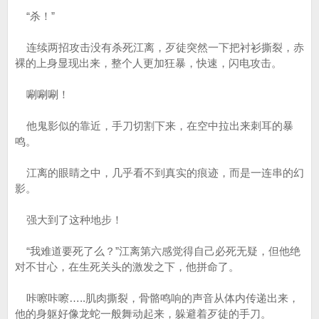
“杀！”
连续两招攻击没有杀死江离，歹徒突然一下把衬衫撕裂，赤
裸的上身显现出来，整个人更加狂暴，快速，闪电攻击。
唰唰唰！
他鬼影似的靠近，手刀切割下来，在空中拉出来刺耳的暴
鸣。
江离的眼睛之中，几乎看不到真实的痕迹，而是一连串的幻
影。
强大到了这种地步！
“我难道要死了么？”江离第六感觉得自己必死无疑，但他绝
对不甘心，在生死关头的激发之下，他拼命了。
咔嚓咔嚓…..肌肉撕裂，骨骼鸣响的声音从体内传递出来，
他的身躯好像龙蛇一般舞动起来，躲避着歹徒的手刀。