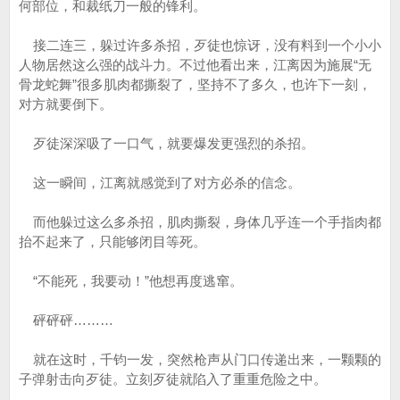
何部位，和裁纸刀一般的锋利。
接二连三，躲过许多杀招，歹徒也惊讶，没有料到一个小小
人物居然这么强的战斗力。不过他看出来，江离因为施展“无
骨龙蛇舞”很多肌肉都撕裂了，坚持不了多久，也许下一刻，
对方就要倒下。
歹徒深深吸了一口气，就要爆发更强烈的杀招。
这一瞬间，江离就感觉到了对方必杀的信念。
而他躲过这么多杀招，肌肉撕裂，身体几乎连一个手指肉都
抬不起来了，只能够闭目等死。
“不能死，我要动！”他想再度逃窜。
砰砰砰………
就在这时，千钧一发，突然枪声从门口传递出来，一颗颗的
子弹射击向歹徒。立刻歹徒就陷入了重重危险之中。