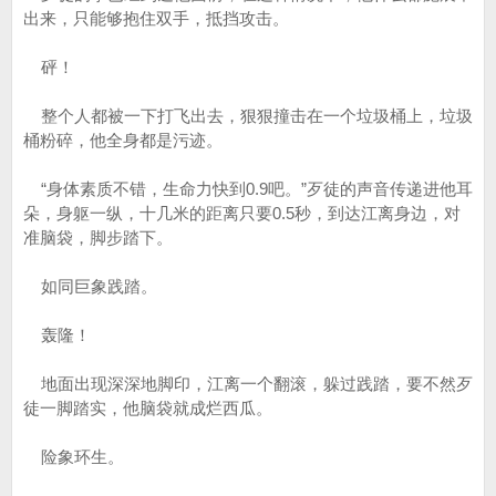
出来，只能够抱住双手，抵挡攻击。
砰！
整个人都被一下打飞出去，狠狠撞击在一个垃圾桶上，垃圾
桶粉碎，他全身都是污迹。
“身体素质不错，生命力快到0.9吧。”歹徒的声音传递进他耳
朵，身躯一纵，十几米的距离只要0.5秒，到达江离身边，对
准脑袋，脚步踏下。
如同巨象践踏。
轰隆！
地面出现深深地脚印，江离一个翻滚，躲过践踏，要不然歹
徒一脚踏实，他脑袋就成烂西瓜。
险象环生。