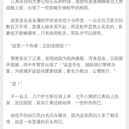
江离在得到大梦心经石头的时候，就曾经迷迷糊糊看过人类
战舰上面，出现了一些穿戴生物机甲的精英。
就算是合金金属机甲的造价也十分昂贵，一台在百万星元到
数百万不等，普通人根本买不起，而且机甲是禁止买卖的，富
豪也不能够拥有，只有政府机关，军队才可以拥有。
“这里一个伤者，立刻送医院！”
警察靠近了江离，发现他因为肌肉撕裂，浑身是血，立刻展
开措施，而中年警官出现了：“这是学生，辅助我们警察办
案，为抓捕歹徒提供重要线索，要全力救治，公费医疗。”
“是！”
不一会儿，几个护士医生就上来，七手八脚把江离抬上担
架，送往医院，其实江离还能动弹，一些外伤而已。
他也不怕自己乳白色石头曝光，因为这东西别人拿了都没
用，就是一块普通的石头而已。