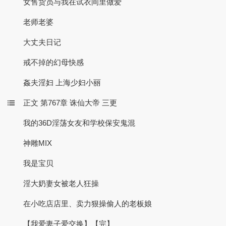
女售货员与我在试衣间里做爱
老师老婆
大丈夫日记
戒不掉的幻母快感
姦夫淫妇 上海少妇小丽
正文 第767章 诛仙大帝 三更
我的36D淫荡女友和学校保安鬼混
神雕MIX
我是宝贝
淫大奶妻女被老人狂操
在小吃店店里、卖力狠操偷人的老板娘
【我爱妻子爱交换】【完】