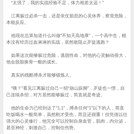
“太强了，我的实战经验不足，体力相差太远！”
江离躲过必杀一击，还是依仗胎息的心灵休养，察觉危险，
本能反应。
他现在总算知道什么叫做“不知天高地厚”，一个高中生，根
本没有经历过血淋淋的实战，居然敢阻止歹徒逃跑？
如果这次能够躲过危险，逃脱性命，对他的心灵触动很大，
他会脱胎换骨一般的成长。
真实的残酷搏杀才能够锻炼人。
“咦？”看见江离躲过自己一招“崩山跺脚”，歹徒也一愣，自
己连续杀招，对方居然能够躲过，简直就是奇迹。
他的生命力已经到达了“1.1”，搏杀任何“1”以下的人，简直
吃饭喝水一般简单，虽然刚才受伤，而且还很重！但凭借以往
强大的心灵修行，他完全可以控制自身血管，肌肉，内分泌，
甚至神经，刺激自己，控制住伤势。