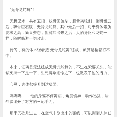
“无骨龙蛇舞”！
无骨柔术一共有五招，绞骨回旋杀，脱骨离弦刺，裂骨乱云
崩，碎骨巨石破，无骨龙蛇舞。其中最后一招，对于身体素质
要求之高，简直变态，但施展出来之后，人的身躯和龙蛇一
样，随时躲避一切攻击。
传闻，有的体术强者把“无骨龙蛇舞”练成，就算是枪都打不
中。
本来，江离是无法练成无骨龙蛇舞的，不过在紧要关头，能
够支持一下是一下，生死搏杀逃命之下，也激发了他的潜力。
心灵，肉体都提升到达极限。
呜呜呜…….他的身躯不停舞蹈，角度诡异，动作迅猛，居
然躲避开了对方的三记手刀。
那手刀砍杀过去，在空气中划出来的弧线，可以撕裂人体任