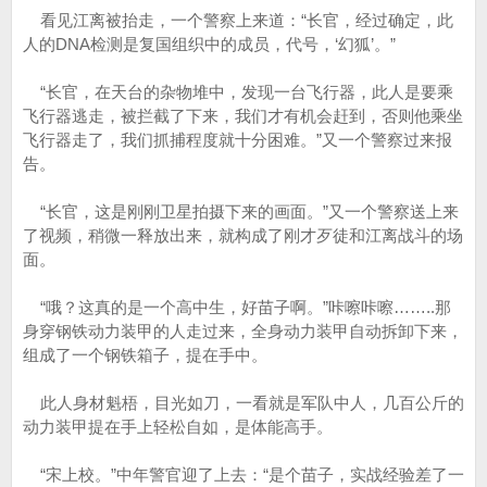
看见江离被抬走，一个警察上来道：“长官，经过确定，此
人的DNA检测是复国组织中的成员，代号，‘幻狐’。”
“长官，在天台的杂物堆中，发现一台飞行器，此人是要乘
飞行器逃走，被拦截了下来，我们才有机会赶到，否则他乘坐
飞行器走了，我们抓捕程度就十分困难。”又一个警察过来报
告。
“长官，这是刚刚卫星拍摄下来的画面。”又一个警察送上来
了视频，稍微一释放出来，就构成了刚才歹徒和江离战斗的场
面。
“哦？这真的是一个高中生，好苗子啊。”咔嚓咔嚓……..那
身穿钢铁动力装甲的人走过来，全身动力装甲自动拆卸下来，
组成了一个钢铁箱子，提在手中。
此人身材魁梧，目光如刀，一看就是军队中人，几百公斤的
动力装甲提在手上轻松自如，是体能高手。
“宋上校。”中年警官迎了上去：“是个苗子，实战经验差了一