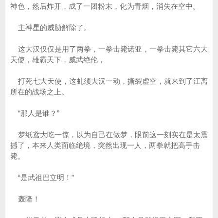
神色，然后炸开，成了一团粉末，化为青烟，消失在空中。
主神星的威胁解除了。
这大汉仅仅是用了两拳，一拳击毙诺亚，一拳击毙其它六大
天使，雄霸天下，威武绝伦，
打死七大天使，这虬须大汉一动，撕裂虚空，就来到了江离
所在的战场之上。
“那人是谁？”
梦纸鸢大吃一惊，以为自己在做梦，眼前这一刻实在是太震
撼了，本来人类面临绝境，突然出现一人，两拳就把高手击
毙。
“是武祖巴立明！”
轰隆！