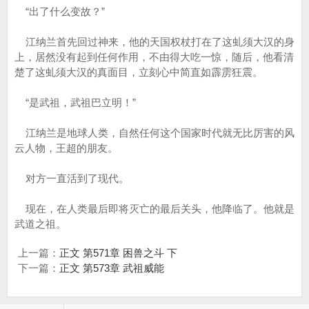
“出了什么变故？”
江纳兰首先回过神来，他的天国权杖打在了这虬须大汉的身
上，居然没有起到任何作用，不由得大吃一惊，随后，他看清
楚了这虬须大汉的真面目，立刻心中简直如霹雳狂震。
“是武祖，武祖巴立明！”
江纳兰是地球人类，自然任何这个国家时代就无比厉害的风
云人物，王超的朋友。
对方一直活到了现代。
现在，在人类最后即将灭亡的最后关头，他降临了。他就是
武道之祖。
上一篇：
正文 第571章 困兽之斗 下
下一篇：
正文 第573章 武祖威能