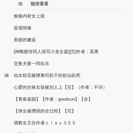
随便看看
偷偷内射女上级
蓝领情缘
美丽的邂逅
[神雕腥传同人续写小龙女篇][完]作者：莫离
交换夫妻一同欢乐
仙女校花被猥亵司机干的欲仙欲死
心爱的丝袜女孩被别人上【完】（作者：不详）
【青春嘉园】【作者：goodson】【全】
【侠女被攒蹄的全过程】【完】
调教女主任作者ｃｌａｙ３５５