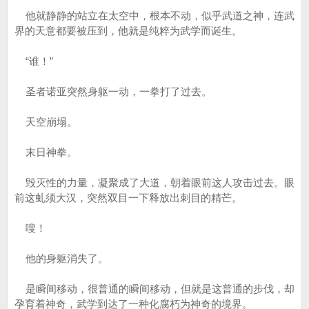
他就静静的站立在太空中，根本不动，似乎武道之神，连武
界的天意都要被压到，他就是纯粹为武学而诞生。
“谁！”
圣者诺亚突然身躯一动，一拳打了过去。
天空崩塌。
末日神拳。
毁灭性的力量，凝聚成了大道，朝着眼前这人攻击过去。眼
前这虬须大汉，突然双目一下释放出刺目的精芒。
嗖！
他的身躯消失了。
是瞬间移动，很普通的瞬间移动，但就是这普通的步伐，却
孕育着神奇，武学到达了一种化腐朽为神奇的境界。