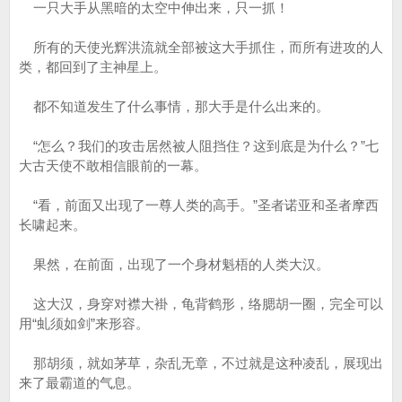
一只大手从黑暗的太空中伸出来，只一抓！
所有的天使光辉洪流就全部被这大手抓住，而所有进攻的人
类，都回到了主神星上。
都不知道发生了什么事情，那大手是什么出来的。
“怎么？我们的攻击居然被人阻挡住？这到底是为什么？”七
大古天使不敢相信眼前的一幕。
“看，前面又出现了一尊人类的高手。”圣者诺亚和圣者摩西
长啸起来。
果然，在前面，出现了一个身材魁梧的人类大汉。
这大汉，身穿对襟大褂，龟背鹤形，络腮胡一圈，完全可以
用“虬须如剑”来形容。
那胡须，就如茅草，杂乱无章，不过就是这种凌乱，展现出
来了最霸道的气息。