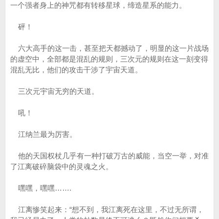
一个强者身上的神咒都有转移星球，缔造星系的能力。
砰！
六大高手的这一击，甚至把天都撼动了，明显的这一片战场
的虚空中，全部都是混乱的规则，三次元的规则在这一刻变得
混乱无比，他们的攻击干涉了宇宙天道。
三次元宇宙无穷的天道。
吼！
江纳兰最为厉害。
他的天国权杖几乎有一种打破万古的威能，当空一举，对准
了江离破碎脑袋中的灵魂之火。
嘿嘿，嘿嘿…….
江离惨笑起来：“想不到，我江离死在这里，不过无所谓，