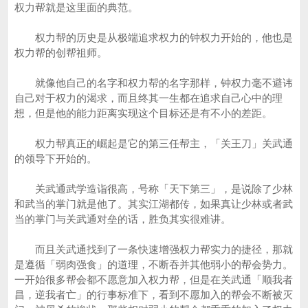
权力帮就是这里面的典范。
权力帮的历史是从极端追求权力的钟权力开始的，他也是
权力帮的创帮祖师。
就像他自己的名字和权力帮的名字那样，钟权力毫不避讳
自己对于权力的渴求，而且终其一生都在追求自己心中的理
想，但是他的能力距离实现这个目标还是有不小的差距。
权力帮真正的崛起是它的第三任帮主，「关王刀」关武通
的领导下开始的。
关武通武学造诣很高，号称「天下第三」，是说除了少林
和武当的掌门就是他了。其实江湖都传，如果真让少林或者武
当的掌门与关武通对垒的话，胜负其实很难讲。
而且关武通找到了一条快速增强权力帮实力的捷径，那就
是遵循「弱肉强食」的道理，不断吞并其他弱小的帮会势力。
一开始很多帮会都不愿意加入权力帮，但是在关武通「顺我者
昌，逆我者亡」的行事标准下，看到不愿加入的帮会不断被灭