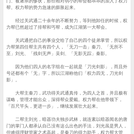
门、被屠杀的惨状，那些相对弱小的帮会都乖乖的加入了权力
帮。权力帮的势力急速的膨胀起来。
经过关武通二十余年的不断努力，等到他卸任的时候，权
力帮已然超过了排帮和丐帮，成为江湖第一大帮会。
关武通把自己的事业交给了自己的四个徒弟掌管，所以权
力帮第四任帮主共有四个人，「无刀一击」秦刀、「无所不
至」刘光、「残剑无声」吴剑、「无影无踪」秦影。
因为他们四人的名字组在一起就是「刀光剑影」，而且外
号还都有个「无」字，所以江湖称他们「权力四无，刀光剑
影」。
大帮主秦刀，武功得关武通真传，为四人之首，并且极有
谋略，管理才能出众，深得帮众爱戴。权力帮在他带领下，
「百尺竿头，更进一步」，继续发展壮大起来。
二帮主刘光，暗器功夫独步武林，就连素以暗器闻名的唐
门的掌门人都承认自己没有这么出色的手法，刘光虽是男人，
但难得理财管家之术高超，是秦刀的得力助手，权力帮大管