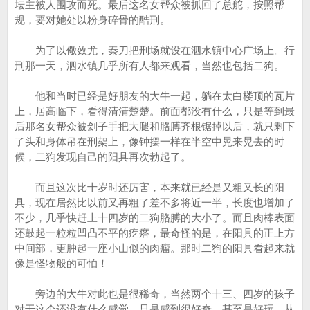
坛主被人围攻而死。最后这名女帮众被抓回了总舵，按照帮
规，要对她处以粉身碎骨的酷刑。
为了以儆效尤，秦刀把刑场就设在泗水镇中心广场上。行
刑那一天，泗水镇几乎所有人都来观看，当然也包括二狗。
他和当时已经是好朋友的大牛一起，躺在太白楼顶的瓦片
上，居高临下，看得清清楚楚。前面都没有什么，只是等到最
后那名女帮众被刽子手把大腿和胳膊齐根锯掉以后，就只剩下
了头和身体吊在刑架上，像钟摆一样在半空中晃来晃去的时
候，二狗发现自己的阳具再次勃起了。
而且这次比十岁时还厉害，本来就已经是又粗又长的阳
具，现在居然比以前又再粗了差不多将近一半，长度也增加了
不少，几乎快赶上十四岁的二狗胳膊的大小了。而且肉棒表面
还鼓起一粒粒凹凸不平的疙瘩，最奇怪的是，在阳具的正上方
中间部，更肿起一座小山似的肉瘤。那时二狗的阳具看起来就
像是怪物般的可怕！
旁边的大牛对此也是很稀奇，当然两个十三、四岁的孩子
对于这个还没有什么感觉，只是感到很好奇，甚至是好玩。从