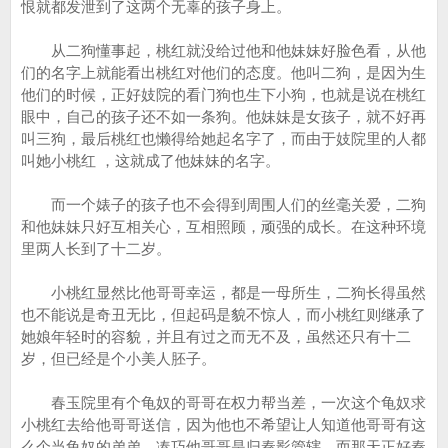
恨就都发泄到了这两个无辜的孩子身上。
从二狗懂事起，桃红就没给过他和他妹妹好脸色看，从他
们的名字上就能看出桃红对他们的态度。他叫二狗，是因为生
他们的时候，正好妓院的看门狗也生下小狗，也就是说在桃红
眼中，自己的孩子还不如一条狗。他妹妹是女孩子，就不好再
叫三狗，最后桃红也懒得给她起名字了，而由于妓院里的人都
叫她小桃红 ，这就成了他妹妹的名字。
而一个婊子的孩子也不会得到周围人们的丝毫关爱，二狗
和他妹妹只好互相关心，互相照顾，顽强的成长。在这种环境
里两人长到了十二岁。
小桃红显然比他哥哥幸运，都是一母所生，二狗长得虽然
也不能说是奇丑无比，但起码是貌不惊人，而小桃红则继承了
她娘年轻时的容貌，并且有过之而无不及，虽然还只有十二
岁，但已经是个小美人胚子。
春玉院里有个龟奴的哥哥在权力帮当差，一次这个龟奴求
小桃红去给他哥哥送信，因为他也不希望让人知道他哥哥有这
么个当龟奴的弟弟。凑巧他哥哥是归秦影管辖，而那天正好秦