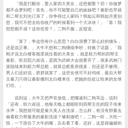
「我是打醒你，娶人家四大美女，还想都娶？切！你做梦
都不会梦到吧！首先，你不可能娶自己的妹妹吧？秦影也早就
和二帮主刘光订亲了，你争得过人家吗？韩如云和韩如月更别
想，我可不想去给你收尸的时候看到一个大冰块！」「靠！我
想想都不成？这你也管？」二狗不服，反驳道。
「算了，争这些有什么意思？白白浪费了那么好的馒头，
还是说正事。」大牛不想和二狗继续争吵，转换了话题，「我
刚才说太白楼客栈里就住着的大美女 ，就是权力帮的四帮主
秦影。听后院六叔说，是因为武林大会就要开了，很多武林门
派陆续来到权力帮总舵，就算总舵客房很多，但还是不够用。
男人们还好说，挤挤就算了，这些女侠可不好伺候，最后大帮
主秦刀只得让秦影搬到太白楼来住，把她的住处让给来的女侠
们住。」
说到这，大牛又把声音放低，把嘴凑到二狗耳边，说到
「还有，听六叔说，他每天晚上都能听到四帮主住的院子传来
水声，我想很可能是秦大美人在洗澡，怎么样，有没有胆量去
偷看权力帮最美的秦影洗澡？够刺激吧！」二狗一听，大吃一
惊，一下捂住了大牛的嘴，左右看了看。还好，这是很偏僻的