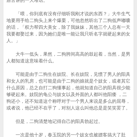
唇舌讲的一大堆话。
「喂，你到底有没有仔细听我刚才说的东西？」大牛生气
地要用手给二狗头上来个爆栗，可他忽然听出了二狗低声嘟囔
的话，「权力帮四大美女，除了我妹妹，其他三个人总有一天
我要都娶过来，因为她们是唯一能让我只听名字就硬起来的女
人。」
大牛一低头，果然，二狗胯间高高的鼓起着，当然，是男
人都知道这意味着什么。
可能是由于二狗生在妓院、长在妓院，见惯了男人的阳具
和女人的乳房，也可能是由于二狗的娘就是个妓女，或者其它
什么原因，总之自打二狗懂事起，他就知道自己的阳具很少能
够硬起来。妓院的龟公与妓女以及外面的人都叫他阳痿 ，二
狗还小，还不知道这个称呼对于一个男人来说是多么的屈辱，
或者说，他已经不在乎了，对别人这么叫他总是是笑笑罢了。
但是，二狗清楚地记得自己的阳具勃起过。
一次是他十岁，春玉院的另一个妓女也被嫖客搞大了肚