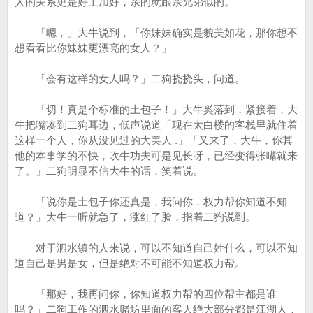
人的关系更是好上加好，亲的就跟亲兄弟似的。
「嗯，」大牛说到，「你妹妹确实是貌美如花，那你想不
想看看比你妹妹更漂亮的女人？」
「会有这样的女人吗？」二狗挠挠头，问道。
「切！真是个标准的土包子！」大牛奚落到，紧接着，大
牛把嘴凑到二狗耳边，低声说道「现在太白楼的客栈里就住着
这样一个人，你从没见过的大美人 .」「又来了，大牛，你其
他的本事学的不快，吹牛功夫可是见长呀，已经变得张嘴就来
了。」二狗明显不信大牛的话，笑着说。
「说你是土包子你还真是，我问你，权力帮你知道不知
道？」大牛一听就急了，涨红了脸，指着二狗说到。
对于泗水镇的人来说，可以不知道自己姓什么，可以不知
道自己是男是女，但是绝对不可能不知道权力帮。
「那好，我再问你，你知道权力帮的四位帮主都是谁
吗？」二狗工作的泗水赌坊里面的客人绝大部分都是江湖人，