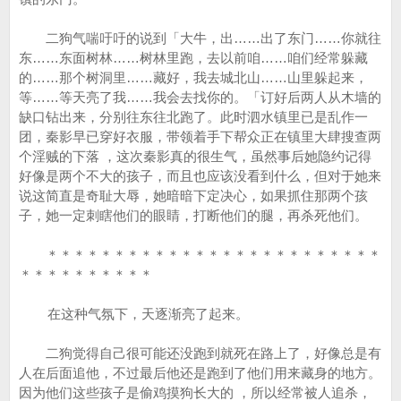
二狗气喘吁吁的说到「大牛，出……出了东门……你就往
东……东面树林……树林里跑，去以前咱……咱们经常躲藏
的……那个树洞里……藏好，我去城北山……山里躲起来，
等……等天亮了我……我会去找你的。「订好后两人从木墙的
缺口钻出来，分别往东往北跑了。此时泗水镇里已是乱作一
团，秦影早已穿好衣服，带领着手下帮众正在镇里大肆搜查两
个淫贼的下落 ，这次秦影真的很生气，虽然事后她隐约记得
好像是两个不大的孩子，而且也应该没看到什么，但对于她来
说这简直是奇耻大辱，她暗暗下定决心，如果抓住那两个孩
子，她一定刺瞎他们的眼睛，打断他们的腿，再杀死他们。
＊＊＊＊＊＊＊＊＊＊＊＊＊＊＊＊＊＊＊＊＊＊＊＊＊
＊＊＊＊＊＊＊＊＊＊
在这种气氛下，天逐渐亮了起来。
二狗觉得自己很可能还没跑到就死在路上了，好像总是有
人在后面追他，不过最后他还是跑到了他们用来藏身的地方。
因为他们这些孩子是偷鸡摸狗长大的 ，所以经常被人追杀，