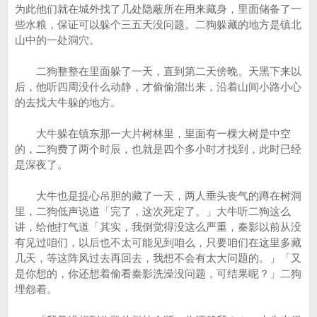
为此他们就在城外找了几处隐蔽所在用来藏身，里面储备了一
些水粮，保证可以躲个三五天没问题。二狗躲藏的地方是镇北
山中的一处洞穴。
二狗整整在里面躲了一天，直到第二天傍晚。天黑下来以
后，他听四周没什么动静，才偷偷溜出来，沿着山间小路小心
的去找大牛躲的地方。
大牛躲在镇东那一大片树林里，里面有一棵大树是中空
的，二狗费了两个时辰，也就是四个多小时才找到，此时已经
是深夜了。
大牛也是提心吊胆的藏了一天，两人垂头丧气的蹲在树洞
里，二狗低声说道「完了，这次死定了。」大牛听二狗这么
讲，给他打气道「其实，我倒觉得没这么严重，秦影以前从没
有见过咱们，以后也不太可能见到咱么，只要咱们在这里多藏
几天，等这阵风过去再回去，我想不会有太大问题的。」「又
是你想的，你还想着偷看秦影洗澡没问题，可结果呢？」二狗
埋怨着。