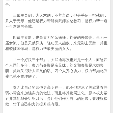
事。
三帮主吴剑，为人木纳，不善言语，但是手使一把残剑，
杀人于无形，他还是权力帮所有武师的总教习，是权力帮一道
不可逾越的长城。
四帮主秦影，也是秦刀的亲妹妹，刘光的未婚妻。虽为一
届女流，但是天赋异质，轻功无人能敌，来无影去无踪，并且
相貌倾国倾城，是权力帮最美丽的女人。
「一个好汉三个帮」，关武通再强也只是一个人，而这四
个人同门多年，秦刀与秦影是亲兄妹，刘光和秦影是未婚夫
妻，吴剑又很听大师兄的话。四个人齐心协力，权力帮如此兴
盛也就不难理解了。
秦刀比自己的师傅更高明在于，他不但继承了关武通吞并
弱小帮会来加强实力的做法，而且将其发展进化。原本权力帮
吞并其他帮会组织以后，是让他们作为自己的附属，管理很松
散，对于自己实力的提升很有限。