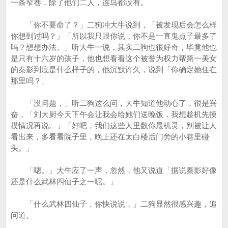
一条窄巷，除了他们二人，连鸟都没有。
「你不要命了？」二狗冲大牛说到，「被发现后会怎么样
你想到过吗？」「所以我只跟你说，你不是一直鬼点子最多了
吗？想想办法。」听大牛一说，其实二狗也很好奇，毕竟他也
是只有十六岁的孩子，他也想看看这个被誉为权力帮第一美女
的秦影到底是什么样子的，他沉默许久，说到「你确定她住在
那里吗？」
「没问题，」听二狗这么问，大牛知道他动心了，很是兴
奋，「刘大厨今天下午会让我会给她们送晚饭，我想趁机先摸
摸情况再说。」「好吧，我们这些人里数你最机灵，别被让人
看出来，多看看院子里，晚上还在太白楼后门旁的小巷里碰
头。」
「嗯。」大牛应了一声，忽然，他又说道「据说秦影好像
还是什么武林四仙子之一呢。」
「什么武林四仙子，你快说说，」二狗显然很感兴趣，追
问道。