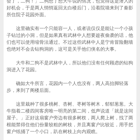
会了，二狗！」二狗想了想大牛说的情况，也觉得这是潜入的
好机会，于是两人悄悄返回太白楼后门，沿着院墙来到了秦影
所住院子花园外面。
这里确实有一个只能容一人，或者说仅仅是能让一个小孩
子钻过的小洞，但是如果真有武林中人想要趁夜偷袭的话，他
们也可以使用缩骨法通过。不过这些武林中人是宁肯冒险翻墙
也绝对不会去钻狗洞的，这可是关乎他们侠名的大事。
大牛和二狗不是武林中人，所以他们没有任何顾虑的钻狗
洞进入了花园。
确如大牛所言，花园内一个人也没有，两人高抬脚轻落
步，来到了阁楼后面。
这里栽种了很多桃树、杏树、枣树等树木，郁郁葱葱。大
牛指着二楼四间客房唯一明亮的第二间，低声说道「就是这间
屋子。」正好这扇窗户旁边有很多树杈，两人爬上树，找了两
根能禁得住他们份量较粗的树枝，并且离窗户比较近，用手把
窗户纸捅了一个小口，趴在树枝上向内观瞧。