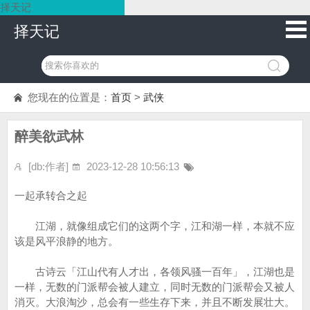
择天记
择天记
您现在的位置是：
首页
>
武侠
醉美欲武林
[db:作者]
2023-12-28 10:56:13
一起承转合之起
江湖，就像组成它们的这两个字，江和湖一样，本就不应
该是风平浪静的地方。
古诗云「江山代有人才出，各领风骚一百年」，江湖也是
一样，无数的门派帮会被人建立，同时无数的门派帮会又被人
消灭。大浪淘沙，总会有一些生存下来，并且不断发展壮大。