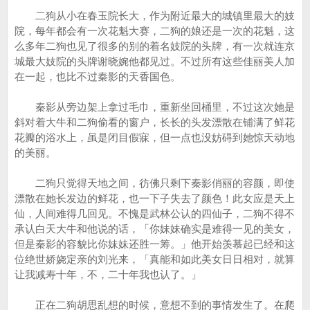
二狗从小在春玉院长大，作为附近最大的城镇里最大的妓
院，每年都会有一次花魁大赛，二狗的娘还是一次的花魁，这
么多年二狗也见了很多的别的着名妓院的头牌，有一次就连京
城最大妓院的头牌谢晓婉他都见过。不过所有这些佳丽美人加
在一起，也比不过秦影的天香国色。
秦影从旁边架上拿过毛巾，重新坐回桶里，不过这次她是
斜对着大牛和二狗偷看的窗户，长长的头发漂散在铺满了鲜花
花瓣的浴水上，虽是闭目假寐，但一点也没妨碍到她惊天动地
的美丽。
二狗只觉得天地之间，彷佛只剩下秦影俏丽的容颜，即使
漂散在她长发边的鲜花，也一下子失去了颜色！此女应是天上
仙，人间难得几回见。不愧是武林公认的四仙子，二狗不得不
承认白天大牛和他说的话，「你妹妹确实是难得一见的美女，
但是秦影的容貌比你妹妹还胜一筹。」他开始羡慕起已经和这
位绝世娇娆定亲的刘光来，「真能和如此美女日日相对，就算
让我减寿十年，不，二十年我也认了。」
正在二狗胡思乱想的时候，意想不到的事情发生了。在爬