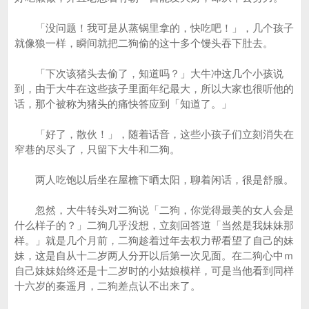
「没问题！我可是从蒸锅里拿的，快吃吧！」，几个孩子
就像狼一样，瞬间就把二狗偷的这十多个馒头吞下肚去。
「下次该猪头去偷了，知道吗？」大牛冲这几个小孩说
到，由于大牛在这些孩子里面年纪最大，所以大家也很听他的
话，那个被称为猪头的痛快答应到「知道了。」
「好了，散伙！」，随着话音，这些小孩子们立刻消失在
窄巷的尽头了，只留下大牛和二狗。
两人吃饱以后坐在屋檐下晒太阳，聊着闲话，很是舒服。
忽然，大牛转头对二狗说「二狗，你觉得最美的女人会是
什么样子的？」二狗几乎没想，立刻回答道「当然是我妹妹那
样。」就是几个月前，二狗趁着过年去权力帮看望了自己的妹
妹，这是自从十二岁两人分开以后第一次见面。在二狗心中ｍ
自己妹妹始终还是十二岁时的小姑娘模样，可是当他看到同样
十六岁的秦遥月，二狗差点认不出来了。