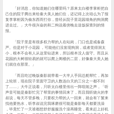
「好消息，你知道她们住哪里吗？原来太白楼李掌柜把自
己住的院子腾出来给秦大美人她们住，还记得上次咱么为了报
复李掌柜因为偷东西而打你，曾经从院子里花园墙角的狗洞爬
进去过。」大牛很兴奋的和二狗说着傍晚去送饭探查到的情
报。
「院子里是有很多权力帮的人在站岗，门口也是戒备森
严。但是对于小花园 ，可能他们没发现狗洞，或者觉得洞太
小，根本不会有人从这里钻进来，所以根本没人值守。而且从
花园的大树很轻易的就可以爬上阁楼的二层，好像秦大美人她
们就住在那里。」
「而且吃过晚饭秦影就带着一大半人手回总舵帮忙，再加
上轮班，现在院子里面守卫的人数连白天的三分之一都不到
了……」大牛正说着，只听太白楼里传出一阵喧闹之声，「听
声音可能是秦影忙完了帮里的事情回来了，而且我听烧火的李
叔说，每天不管多晚，只要权力帮的人一回来，就会有丫鬟来
找他要热水，听李叔说完我琢磨很可能是秦影每天都要洗澡
，毕竟忙了一天谁都想舒舒服服洗个澡再睡觉，看来赶上好机