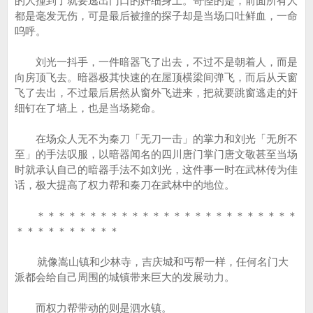
的人撞到了就要逃出门口的奸细身上。奇怪的是，前面所有人
都是毫发无伤，可是最后被撞的探子却是当场口吐鲜血，一命
呜呼。
刘光一抖手，一件暗器飞了出去，不过不是朝着人，而是
向房顶飞去。暗器极其快速的在屋顶横梁间弹飞，而后从天窗
飞了去出，不过最后居然从窗外飞进来，把就要跳窗逃走的奸
细钉在了墙上，也是当场毙命。
在场众人无不为秦刀「无刀一击」的掌力和刘光「无所不
至」的手法叹服，以暗器闻名的四川唐门掌门唐文敬甚至当场
时就承认自己的暗器手法不如刘光，这件事一时在武林传为佳
话，极大提高了权力帮和秦刀在武林中的地位。
＊＊＊＊＊＊＊＊＊＊＊＊＊＊＊＊＊＊＊＊＊＊＊＊＊
＊＊＊＊＊＊＊＊＊＊
就像嵩山镇和少林寺，吉庆城和丐帮一样，任何名门大
派都会给自己周围的城镇带来巨大的发展动力。
而权力帮带动的则是泗水镇。