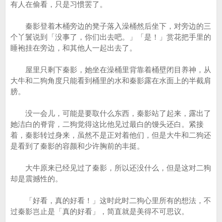
有人在偷看，只是习惯罢了。
秦影登着木桶旁边的凳子落入澡桶然后坐下，对旁边的三
个丫鬟说到「没事了，你们出去吧。」「是！」赏花把手里的
睡袍挂在旁边，和其他人一起出去了。
屋里只剩下秦影，她坐在澡桶里背靠着桶壁闭目养神，从
大牛和二狗角度只能看到桶里的水和秦影露在水面上的半截肩
膀。
没一会儿，可能是要取什么东西，秦影站了起来，露出了
她洁白的脊背，二狗觉得这比他见过最白的馒头还白。紧接
着，秦影转过身来，虽然不是正对着他们，但是大牛和二狗还
是看到了秦影的容颜和少许胸前的丰挺。
大牛原来已经见过了秦影，所以还没什么，但是这对二狗
却是震撼性的。
「好看，真的好看！」这时此时二狗心里所有的想法，不
过秦影岂止是「真的好看」，简直就是美得不可思议。