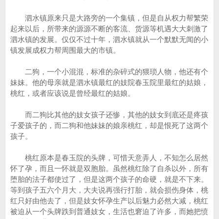
泗水镇原来只是大路旁的一个集镇，但是自从权力帮繁荣
起来以后，所带来的源源不断的客流、货源等机遇大大刺激了
泗水镇的发展。仅仅不过十年，泗水镇就从一个默默无闻的小
镇发展成权力帮周围最大的市镇。
二狗，一个小混混，标准的杂碎式的猥琐人物，他还有个
妹妹。他的母亲就是泗水镇最红的妓院春玉院里最红的姑娘，
桃红，或者应该说是曾经最红的姑娘。
而二狗比其他的妓女孩子还惨，其他的妓女到底还是疼孩
子爱孩子的，而二狗和他妹妹的娘亲桃红，却是恨死了这两个
孩子。
桃红原本是春玉院的头牌，可惜天意弄人，不知怎么居然
怀了孕，而且一怀就是双胞胎。虽然桃红除了自杀以外，所有
堕胎的法子都使过了，但是这两个孩子的命硬，就是不下来。
等到孩子五六个月大，大夫说再强行打胎，就会损伤身体，桃
红只好由他去了，但是妓女怀孕生产以后魅力必然大减，桃红
被迫从一个头牌跌到普通妓女，生活也窘迫了许多，而她把愤