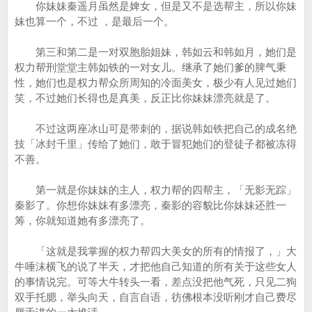
你妹妹秦遥月虽然是婢女，但是又不是选帮主，所以你妹
妹也算一个，不过 ，是最后一个。
第三和第二是一对双胞胎姐妹，韩如云和韩如月，她们是
权力帮刑堂堂主韩如铁的一对女儿。继承了她们爹的脾气秉
性，她们也是权力帮众所周知的冷面美女，极少有人见过她们
笑，不过她们长得也是真美，反正比你妹妹漂亮就是了。
不过这两座冰山可是带刺的，据说韩如铁把自己的成名绝
技「冰封千里」传给了她们，敢于冒犯她们的登徒子都被冻得
不善。
第一就是你妹妹的主人，权力帮的四帮主，「无影无踪」
秦影了。你想你妹妹有多漂亮，秦影的容貌比你妹妹还胜一
筹，你就知道她有多漂亮了。
「这就是我掌握的权力帮四大美女的所有的情报了，」大
牛唾沫横飞的说了半天，才把他自己知道的所有关于这些女人
的事情说完。可等大牛转头一看，差点没把他气死，只见二狗
双手托腮，举头向天，自言自语，彷佛根本没听刚才自己费尽