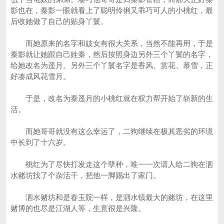
影也在，秦影一眼就看上了聪明伶俐又乖巧可人的小桃红，最
后收她做了自己的贴身丫鬟。
而她原来的名字和妓女有很大关系，当然不能再用，于是
秦影就让她跟自己姓秦，然后按照身边另外三个丫鬟的名字，
给她改名为遥月。另外三个丫鬟名字是香风、赏花、慕雪，正
好凑成风花雪月。
于是，改名为秦遥月的小桃红就在权力帮开始了崭新的生
活。
而她哥哥就没有这么幸运了，二狗继续在极其恶劣的环境
中长到了十六岁。
桃红为了尽快打发走这个孽种，唯一一次请人给二狗在泗
水赌坊找了个杂活干，把他一脚踢出了家门。
泗水赌坊和是春玉院一样，是泗水镇最大的赌坊，在这里
赌博的也尽是江湖人等，生意很是兴隆。