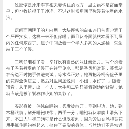
这应该是原来李掌柜夫妻俩住的地方，里面虽不是富丽堂
皇，但也收拾得干干净净。不过这时候房间里弥漫着浓重的水
汽。
房间面朝院子的方向用一大块厚实的白布连门带窗户遮了
个严严实实，这样一来不但保暖，而且从外面就根本看不到屋
内的任何东西了。屋子中间放着一个半人多高的大澡桶，旁边
站了三个丫鬟。
二狗仔细看了看，幸好没有自己的妹妹秦遥月。两个挽着
袖子卷着裤腿的丫鬟正在往里倒水，那是香风和赏花，慕雪站
在旁边不时把手伸进去试，等水温正好，她再把澡桶旁篮子里
的花瓣全倒进去，然后对里间屋说到「小姐，水好了 .」随着
话音，从里屋走出一个人，大牛和二狗只能看到她的背影，她
就应该是被丫鬟称作小姐的秦影了。
秦影身披一件纯白睡袍，秀发披散开，垂到脚边。她走到
木桶跟前，解开睡袍腰带，两手一分，睡袍就从肩膀上滑落下
来。不过大牛和二狗可是什么也没看到，因为旁边香风和赏花
用手抓住睡袍举起来，挡住了秦影的身体，当然她们不是知道