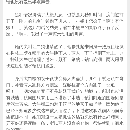
谁也没有发出半点声音。
这种情况持续了大概几息，也就是几秒钟时间，房门被打
开了，刚才的几名丫鬟跑了进来，「小姐！怎么了？啊！有淫
贼！！」就这几句话的功夫，缩在木桶里的秦影终于有了反
应，「啊--」发出了一声惊天动地的叫声。
她的尖叫让二狗也清醒了，他挣扎起来回身一把拉住还趴
在树枝上愣在那里的大牛跳下来，两人一下子摔倒了地上。这
一摔让大牛也清醒了过来，顾不上别的，钻出狗洞，两人用最
快速度朝泗水镇镇门跑去。
身后太白楼的院子很快变得人声鼎沸，几个丫鬟还趴在窗
口，冲着两人跑得方向嚷道「淫贼往那个方向跑了，快追
呀！！」泗水镇毕竟还不是朝廷正式确定的城市，所以也就没
有城墙，镇周围只有用巨木搭起了木墙，镇门附近的围墙则是
用泥土夯成。大牛和二狗对于镇里的地形了如指掌，因为他们
已经不知道多少次这样被人追过了，不过这次和以前因为偷东
西被抓不同，她们知道一旦被抓住的话就决没有什么好结果，
弄不好还是死路一条，所以两人没命的奔跑，很快就到了泗水
镇的东门。