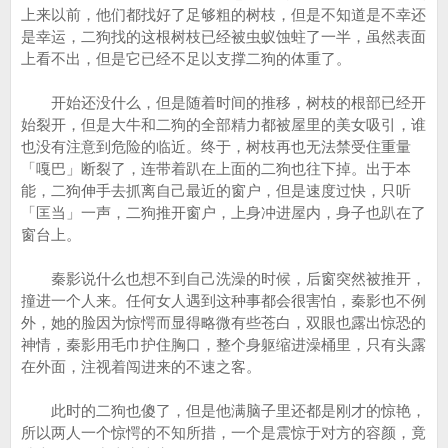
上来以前，他们都找好了足够粗的树枝，但是不知道是不幸还
是幸运，二狗找的这根树枝已经被虫蚁蚀蛀了一半，虽然表面
上看不出，但是它已经不足以支撑二狗的体重了。
开始还没什么，但是随着时间的推移，树枝的根部已经开
始裂开，但是大牛和二狗的全部精力都被屋里的美女吸引，谁
也没有注意到危险的临近。终于，树枝再也无法禁受住重量
「嘎巴」断裂了，连带着趴在上面的二狗也往下掉。出于本
能，二狗伸手去抓离自己最近的窗户，但是速度过快，只听
「匡当」一声，二狗推开窗户，上身冲进屋内，身子也趴在了
窗台上。
秦影说什么也想不到自己洗澡的时候，后窗突然被推开，
撞进一个人来。任何女人遇到这种事都会很害怕，秦影也不例
外，她的脸因为惊愕而显得略微有些苍白，双眼也露出惊恐的
神情，秦影用毛巾护住胸口，整个身躯缩进澡桶里，只有头露
在外面，注视着闯进来的不速之客。
此时的二狗也傻了，但是他满脑子里还都是刚才的惊艳，
所以两人一个惊愕的不知所措，一个是震惊于对方的容颜，竟