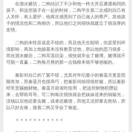
在泗水赌坊，二狗结识了不少和他一样大并且遭遇相同的
孩子。和这些孩子在一起的时候，二狗平生第二次感到自己有
人关怀，有人爱护，他再次感受到了自己做人的尊严。其他孩
子的情况也和二狗相仿，所以他们之间很快就建立了很深厚的
友情。
二狗的本性应该是不错的，而且他天生聪明，但是受到环
境影响，再加上他娘基本没有教育过他，所以他的恶习很多，
而在泗水赌坊，二狗耳濡目染，很快就学会了赌博。赌博就不
可能一直赢，二狗每月挣的那一点钱根本就不够他输的。
秦影对自己的丫鬟不错，尤其对年纪最小的秦遥月更是照
顾有加，而秦遥月也很乖巧，把秦影伺候得很舒服，所以秦影
经常赏赐她财物。秦遥月就省吃俭用 ，把这些财物积攒起
来，去帮助哥哥。可二狗每次很快就会把妹妹送来的钱输光，
没钱以后他还要去赌，或者还赌债，而他又没胆量去抢劫，所
以只好去偷，接着二狗又学会了偷盗。
＊＊＊＊＊＊＊＊＊＊＊