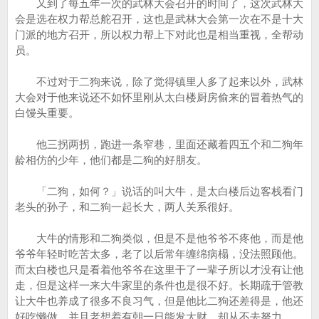
又到了每五年一次的武林大会召开的时间了，这次武林大
会是选在权力帮总舵召开，这也是武林大会第一次在不是十大
门派的地方召开，所以权力帮上下对此也是相当重视，全帮动
员。
不过对于二狗来说，除了觉得镇里人多了起来以外，武林
大会对于他来说还不如怀里刚从太白楼厨房偷来的冒着热气的
白馒头重要。
他三拐两拐，跑进一条窄巷，里面还藏着四五个和二狗年
龄相仿的少年，他们都是二狗的好朋友。
「二狗，如何？」说话的叫大牛，是太白楼后边客栈看门
老头的孙子，和二狗一起长大，两人关系很好。
大牛的情形和二狗类似，但是不是他爷爷不疼他，而是他
爷爷年轻时吃苦太多，老了以后常年缠绵病榻，没法照顾他。
而太白楼也只是看着他爷爷在这里干了一辈子所以才没有让他
走，但是这样一来大牛家里的条件也是很不好。长期疏于管教
让大牛也养成了很多不良习气，但是他比二狗还差得是，他还
好吃懒做，并且老想着有朝一日能发大财，却从不去努力。