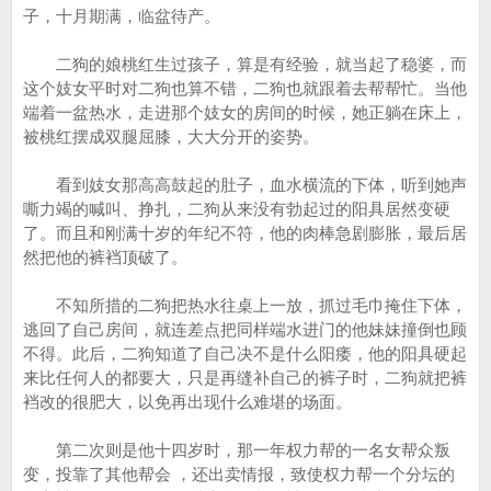
子，十月期满，临盆待产。
二狗的娘桃红生过孩子，算是有经验，就当起了稳婆，而
这个妓女平时对二狗也算不错，二狗也就跟着去帮帮忙。当他
端着一盆热水，走进那个妓女的房间的时候，她正躺在床上，
被桃红摆成双腿屈膝，大大分开的姿势。
看到妓女那高高鼓起的肚子，血水横流的下体，听到她声
嘶力竭的喊叫、挣扎，二狗从来没有勃起过的阳具居然变硬
了。而且和刚满十岁的年纪不符，他的肉棒急剧膨胀，最后居
然把他的裤裆顶破了。
不知所措的二狗把热水往桌上一放，抓过毛巾掩住下体，
逃回了自己房间，就连差点把同样端水进门的他妹妹撞倒也顾
不得。此后，二狗知道了自己决不是什么阳痿，他的阳具硬起
来比任何人的都要大，只是再缝补自己的裤子时，二狗就把裤
裆改的很肥大，以免再出现什么难堪的场面。
第二次则是他十四岁时，那一年权力帮的一名女帮众叛
变，投靠了其他帮会 ，还出卖情报，致使权力帮一个分坛的