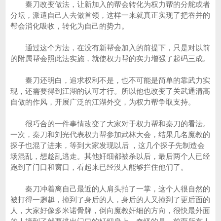
秦刀改变做法，让新加入的帮会转化为权力帮的分舵或者
分坛，派遣自己人去做首领，这样一来就真正实现了把吞并的
帮会消化吸收，转化为自己的势力。
通过这个方法，在没有新帮会加入的前提下，只是对以前
的附属帮会照此法实施，就使权力帮的实力增强了起码三成。
秦刀还明白，追求权利不是，也不可能是简单的靠武力实
现，还需要得到江湖的认可才行。所以他也改变了关武通清高
自傲的作风，开展广泛的江湖外交，为权力帮争取支持。
很巧合的一件事情改变了大家对于权力帮和秦刀的看法。
一次，秦刀和刘光代表权力帮参加武林大会，结果几名魔教的
探子也混了进来，等到大家发现以后 ，这几个探子先制造会
场混乱，想趁乱逃走。其他奸细都被杀以后，最后两个人已经
跑到了门口和窗口，看起来已经没人能够拦住他们了。
秦刀冲着离自己最近的人肩头拍了一掌，这个人很自然的
被打得一趔趄，撞到了身后的人，身后的人又撞到了更后面的
人，大家好像多米诺骨牌，倒向魔教奸细的方向，很快最外面