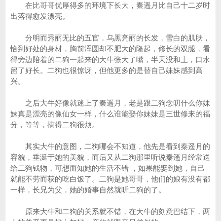
在比哥哥优厚得多的环境下长大，秦遥月比自己十二岁时
出落得愈发漂亮。
分明而秀丽无比的五官，乌黑亮丽的长发，雪白的肌肤，
恰到好处的身材，胸前浑圆却不肥大的隆起，修长的双腿，看
得旁边陪着的二狗一起来的大牛张大了嘴，半天没和上，口水
留了好长。二狗也很惊讶，但他更多的是替自己妹妹感到高
兴。
之后大牛好像就迷上了秦遥月，老是跟二狗念叨什么你妹
妹真是漂亮的像仙女一样，什么谁能娶你妹妹是三世修来的福
分，等等，搞得二狗很烦。
其实大牛的意图，二狗哪会不知道，他先是看到秦遥月的
容貌，垂涎于她的美貌，而后又从二狗那里听说秦遥月经常送
给二狗钱物，可想而知她的生活不错 ，如果能娶到她，自己
就能不劳而获的吃白饭了。二狗是她哥哥，他们的娘有没有都
一样，长兄为父，她的婚事自然就听二狗的了。
原来大牛和二狗的关系就不错，在大牛的刻意巴结下，两