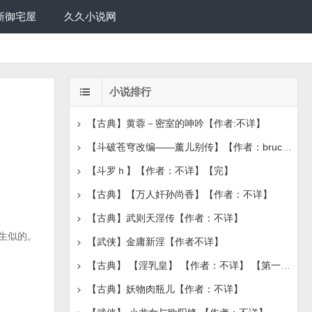
新御宅屋
久久小说网
小说排行
【古典】黄蓉－密室的呻吟【作者:不详】
【斗破苍穹改编——薰儿别传】【作者：bruce1986】【完
【斗罗ｈ】【作者：不详】【完】
【古典】【万人奸孙尚香】【作者：不详】
【古典】武则天淫传【作者：不详】
生似的。
【武侠】金庸新淫【作者不详】
【古典】 【淫乳皇】 【作者：不详】 【第一章节】
【古典】妖物肉瓶儿【作者：不详】