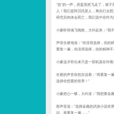
“忽”的一声，房盖竟然飞走了，屋
人！我们是阿贝托星人，离你们太阳
研究后肉体会死亡，我们选中你作为
小豪听得魂飞魄散，大叫起来：“我
声音生硬地道：“你没得选择，你的
重复一遍，你没得选择，你的精神不
小豪这才听出来只是一部机器在对着
生硬的声音依然在说着：“再重复一
选择你想要的世界！”
小豪把心一横，大叫道：“我想要金庸
那声音道：“选择金庸的武侠小说世
识。再重复一遍……”