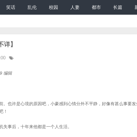
笑话
乱伦
校园
人妻
都市
长篇
不详】
:00
59 编辑
前。也许是心境的原因吧，小豪感到心情分外不平静，好像有甚么事要发
吧！
机失事后，十年来他都是一个人生活。