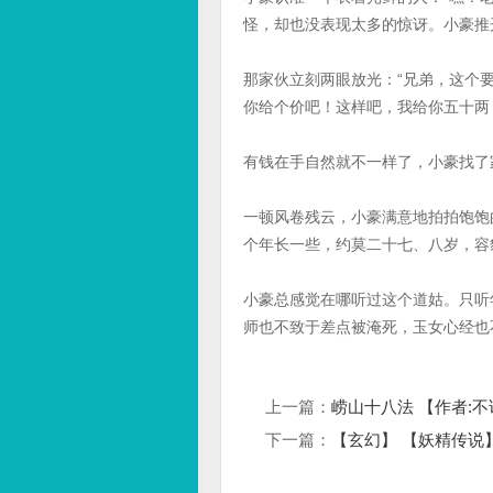
怪，却也没表现太多的惊讶。小豪推
那家伙立刻两眼放光：“兄弟，这个
你给个价吧！这样吧，我给你五十两
有钱在手自然就不一样了，小豪找了
一顿风卷残云，小豪满意地拍拍饱饱
个年长一些，约莫二十七、八岁，容
小豪总感觉在哪听过这个道姑。只听
师也不致于差点被淹死，玉女心经也
上一篇：
崂山十八法 【作者:不
下一篇：
【玄幻】 【妖精传说