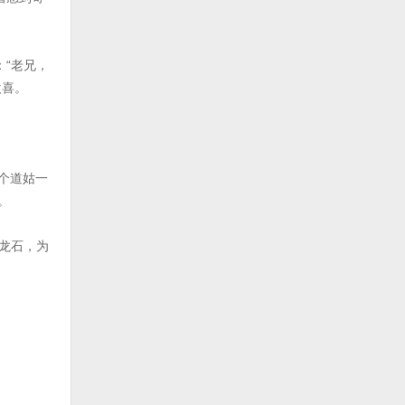
“老兄，
欢喜。
个道姑一
。
龙石，为