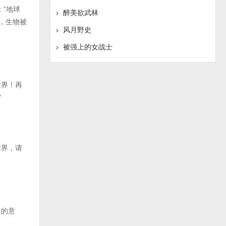
“地球
醉美欲武林
，生物被
风月野史
被强上的女战士
世界！再
”
世界，请
己的意