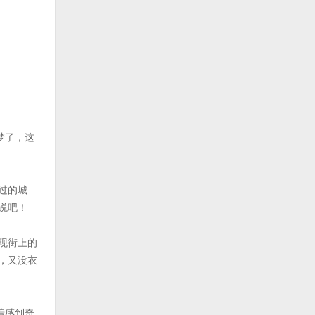
梦了，这
过的城
说吧！
现街上的
，又没衣
着感到奇