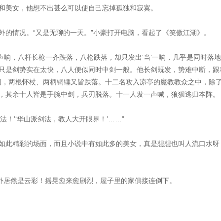
和美女，他想不出甚么可以使自己忘掉孤独和寂寞。
外的情况。“又是无聊的一天。”小豪打开电脑，看起了《笑傲江湖》。
一声响，八杆长枪一齐跌落，八枪跌落，却只发出‘当’一响，几乎是同时落
只是剑势实在太快，八人便似同时中剑一般。他长剑既发，势难中断，跟
连闪，两根怀杖、两柄铜锤又皆跌落。十二名攻入凉亭的魔教教众之中，除
，其余十人皆是手腕中剑，兵刃脱落。十一人发一声喊，狼狈逃归本阵。
！’‘华山派剑法，教人大开眼界！’……”
如此精彩的场面，而且小说中有如此多的美女，真是想想也叫人流口水呀
窗外居然是云彩！摇晃愈来愈剧烈，屋子里的家俱接连倒下。