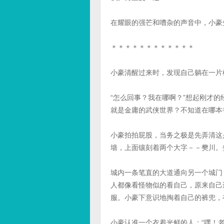
在耀眼的强芒和嘈杂的声音中，小豪
＊＊＊＊＊＊＊＊＊＊＊＊
小豪清醒过来时，发现自己躺在一片
“怎么回事？我在哪啊？”想起刚才
就是金庸的武侠世界？不知道在哪本
小豪拍拍屁股，当务之极是先弄清这
墙，上面镶刻着两个大字－－樊川。
城内一条笔直的大道通向另一个城门
人都像看怪物似的看自己，原来自己
服。小豪下意识地掏着自己的裤兜，
小豪认准一个衣着光鲜的人：“嘿！