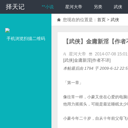
择天记
**小说
星河大帝
另类
武侠
您现在的位置是：
首页
>
武侠
手机浏览扫描二维码
【武侠】金庸新淫【作者
星河大帝
2014-07-08 15:01
[武侠]金庸新淫[作者不详]
本帖最后由 1794 于 2009-6-12 22:
「第一章」
像往常一样，小豪又坐在心爱的电脑
他用力摇摇头，可能是最近睡眠太少
小豪今年二十岁，自从十年前父母飞