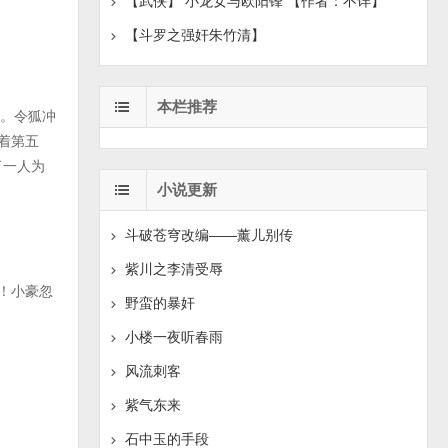
【武侠】 小龙女与欧阳锋 【作者：不详】
【斗罗之强奸朱竹清】
本栏推荐
地。令狐冲
着第五
了一人为
小说更新
斗破苍穹改编——薰儿别传
紫川之李清受辱
！小豪忽
野蛮的暴奸
小楼一夜听春雨
风流刺客
紫气东来
石中玉的手段