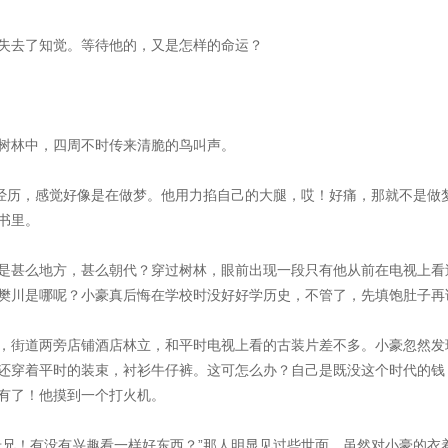
失去了知觉。等待他的，又是怎样的命运？
树林中，四周不时传来清脆的鸟叫声。
的经历，感觉好像是在做梦。他用力掐自己的大腿，哎！好痛，那就不是做
书里。
是甚么地方，甚么朝代？穿过树林，眼前出现一段只有他从前在电视上看
樊川是哪呢？小豪真后悔在学校时没好好学历史，不管了，先填饱肚子再
，街道两旁店铺酒店林立，和平时电视上看的古装片差不多。小豪忽然发
还穿着平时的装束，衬衫牛仔裤。这可怎么办？自己是既没这个时代的钱
有了！他摸到一个打火机。
老兄！有没有兴趣看一样好东西？”那人明显见过些世面，虽然对小豪的衣