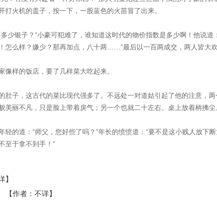
开打火机的盖子，按一下，一股蓝色的火苗冒了出来。
要多少银子？”小豪可犯难了，谁知道这时代的物价指数是多少啊！他说道：
！怎么样？嫌少？那再加点，八十两……”最后以一百两成交，两人皆大
家像样的饭店，要了几样菜大吃起来。
的肚子，这古代的菜比现代强多了。不远处一对道姑引起了他的注意，两
貌美丽不凡，只是脸上带着戾气；另一个也就二十左右。桌上放着柄拂尘
年轻的道：“师父，您好些了吗？”年长的愤愤道：“要不是这小贱人放下断
不至于拿不到手！”
详】
】 【作者：不详】