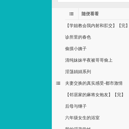
随便看看
【学姐教会我内射和肛交】【完
诊所里的春色
偷摸小姨子
清纯妹妹半夜被哥哥偷上
淫荡娟娟系列
夫妻交换的真实感受-都市激情
【邻居家的麻将女炮友】【完】
后母与继子
六年级女生的浴室