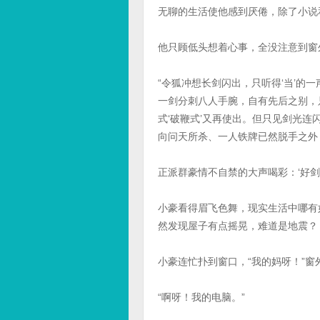
无聊的生活使他感到厌倦，除了小说
他只顾低头想着心事，全没注意到窗
“令狐冲想长剑闪出，只听得‘当’的
一剑分刺八人手腕，自有先后之别，
式‘破鞭式’又再使出。但只见剑光
向问天所杀、一人铁牌已然脱手之外
正派群豪情不自禁的大声喝彩：‘好剑法
小豪看得眉飞色舞，现实生活中哪有
然发现屋子有点摇晃，难道是地震？
小豪连忙扑到窗口，“我的妈呀！”
“啊呀！我的电脑。”