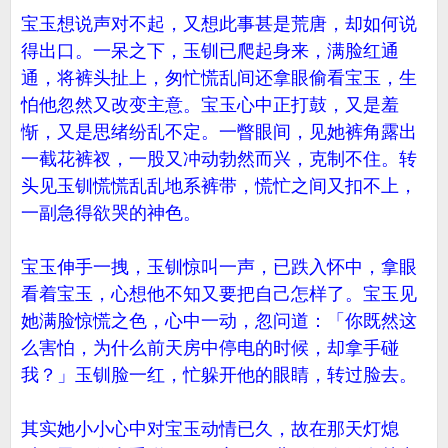
宝玉想说声对不起，又想此事甚是荒唐，却如何说
得出口。一呆之下，玉钏已爬起身来，满脸红通
通，将裤头扯上，匆忙慌乱间还拿眼偷看宝玉，生
怕他忽然又改变主意。宝玉心中正打鼓，又是羞
惭，又是思绪纷乱不定。一瞥眼间，见她裤角露出
一截花裤衩，一股又冲动勃然而兴，克制不住。转
头见玉钏慌慌乱乱地系裤带，慌忙之间又扣不上，
一副急得欲哭的神色。
宝玉伸手一拽，玉钏惊叫一声，已跌入怀中，拿眼
看着宝玉，心想他不知又要把自己怎样了。宝玉见
她满脸惊慌之色，心中一动，忽问道：「你既然这
么害怕，为什么前天房中停电的时候，却拿手碰
我？」玉钏脸一红，忙躲开他的眼睛，转过脸去。
其实她小小心中对宝玉动情已久，故在那天灯熄