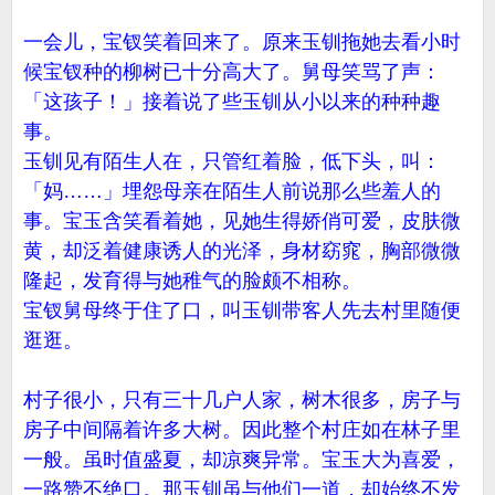
一会儿，宝钗笑着回来了。原来玉钏拖她去看小时
候宝钗种的柳树已十分高大了。舅母笑骂了声：
「这孩子！」接着说了些玉钏从小以来的种种趣
事。
玉钏见有陌生人在，只管红着脸，低下头，叫：
「妈……」埋怨母亲在陌生人前说那么些羞人的
事。宝玉含笑看着她，见她生得娇俏可爱，皮肤微
黄，却泛着健康诱人的光泽，身材窈窕，胸部微微
隆起，发育得与她稚气的脸颇不相称。
宝钗舅母终于住了口，叫玉钏带客人先去村里随便
逛逛。
村子很小，只有三十几户人家，树木很多，房子与
房子中间隔着许多大树。因此整个村庄如在林子里
一般。虽时值盛夏，却凉爽异常。宝玉大为喜爱，
一路赞不绝口。那玉钏虽与他们一道，却始终不发