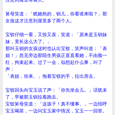
注意到屋里有客人。
舅母笑道：「瞧她热的，钏儿，你看谁来啦？」那
女孩这才注意到屋里多了两个人。
宝钗仔细一看，又惊又喜，笑道：「原来是玉钏妹
妹，竟长这么大了。」
那叫玉钏的女孩这时也认出宝钗，笑声叫道：「表
姐！」忽见旁边那陌生男孩正直直看她，不由脸一
红，拘束起来。过了一会，似想起什么事，叫了
声：
「表姐，你来。」拖着宝钗的手，拉出房去。
宝钗回头向宝玉说了声：「你先坐会儿。」话犹未
了，早被那玉钏拉着跑去。
宝钗舅母笑道：「这孩子！真不懂事。」一边招呼
宝玉喝茶，一边问宝玉家中情况，宝玉一一回答。