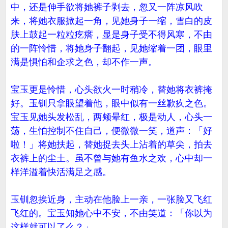
中，还是伸手欲将她裤子剥去，忽又一阵凉风吹
来，将她衣服掀起一角，见她身子一缩，雪白的皮
肤上鼓起一粒粒疙瘩，显是身子受不得风寒，不由
的一阵怜惜，将她身子翻起，见她缩着一团，眼里
满是惧怕和企求之色，却不作一声。
宝玉更是怜惜，心头欲火一时稍冷，替她将衣裤掩
好。玉钏只拿眼望着他，眼中似有一丝歉疚之色。
宝玉见她头发松乱，两颊晕红，极是动人，心头一
荡，生怕控制不住自己，便微微一笑，道声：「好
啦！」将她扶起，替她捉去头上沾着的草尖，拍去
衣裤上的尘土。虽不曾与她有鱼水之欢，心中却一
样洋溢着快活满足之感。
玉钏忽挨近身，主动在他脸上一亲，一张脸又飞红
飞红的。宝玉知她心中不安，不由笑道：「你以为
这样就可以了么？」