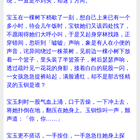
绕，一直走不到头，却迷了方向。
宝玉在一棵树下稍歇了一刻，想自己上来已有一个
多小时，待会儿午饭时，宝钗她们又该四处找了，
不愿闹得她们大呼小叫，于是又起身穿林找路，正
穿错间，忽听到「嘘嘘」声响，象是有人在小便的
声音，诧异间绕过一株茶树，见前边一棵小树下放
着一个篮子，里头装了半篮茶子，树后瑟瑟声响，
透过疏叶见一花花的身影，接着白白的屁股一闪，
一女孩急急提裤站起，满脸通红，却不是那古怪精
灵的玉钏是谁？
宝玉刹时一股气血上涌，口干舌燥，一下冲上去，
将她扑倒在地，翻压在她身上。玉钏惊叫一声，颤
声道：「你，你……」
宝玉更不搭话，一手按住，一手急急往她身上探