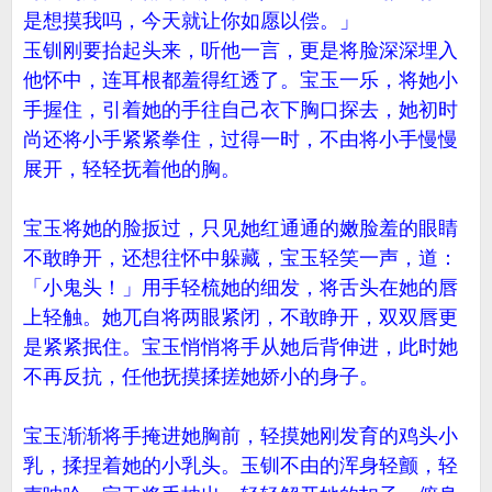
是想摸我吗，今天就让你如愿以偿。」
玉钏刚要抬起头来，听他一言，更是将脸深深埋入
他怀中，连耳根都羞得红透了。宝玉一乐，将她小
手握住，引着她的手往自己衣下胸口探去，她初时
尚还将小手紧紧拳住，过得一时，不由将小手慢慢
展开，轻轻抚着他的胸。
宝玉将她的脸扳过，只见她红通通的嫩脸羞的眼睛
不敢睁开，还想往怀中躲藏，宝玉轻笑一声，道：
「小鬼头！」用手轻梳她的细发，将舌头在她的唇
上轻触。她兀自将两眼紧闭，不敢睁开，双双唇更
是紧紧抿住。宝玉悄悄将手从她后背伸进，此时她
不再反抗，任他抚摸揉搓她娇小的身子。
宝玉渐渐将手掩进她胸前，轻摸她刚发育的鸡头小
乳，揉捏着她的小乳头。玉钏不由的浑身轻颤，轻