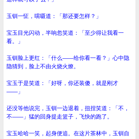
玉钏一怔，嚅嗫道：「那还要怎样？」
宝玉目光闪动，半响忽笑道：「至少得让我看一
看。」
玉钏脸上更红：「什么——给你看一看？」心中隐
隐猜到，脸上不由火烧火燎。
宝玉于是笑道：「好呀，你还装傻，就是刚才
——」
还没等他说完，玉钏一边退着，扭捏笑道：「不，
不——」猛的回身提走篮子，飞快的跑了。
宝玉哈哈一笑，起身便追。在这片茶林中，玉钏自