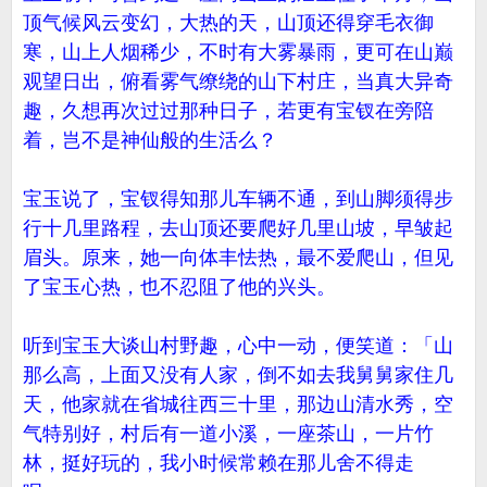
顶气候风云变幻，大热的天，山顶还得穿毛衣御
寒，山上人烟稀少，不时有大雾暴雨，更可在山巅
观望日出，俯看雾气缭绕的山下村庄，当真大异奇
趣，久想再次过过那种日子，若更有宝钗在旁陪
着，岂不是神仙般的生活么？
宝玉说了，宝钗得知那儿车辆不通，到山脚须得步
行十几里路程，去山顶还要爬好几里山坡，早皱起
眉头。原来，她一向体丰怯热，最不爱爬山，但见
了宝玉心热，也不忍阻了他的兴头。
听到宝玉大谈山村野趣，心中一动，便笑道：「山
那么高，上面又没有人家，倒不如去我舅舅家住几
天，他家就在省城往西三十里，那边山清水秀，空
气特别好，村后有一道小溪，一座茶山，一片竹
林，挺好玩的，我小时候常赖在那儿舍不得走