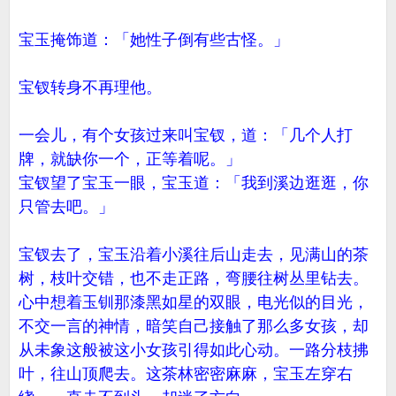
宝玉掩饰道：「她性子倒有些古怪。」
宝钗转身不再理他。
一会儿，有个女孩过来叫宝钗，道：「几个人打
牌，就缺你一个，正等着呢。」
宝钗望了宝玉一眼，宝玉道：「我到溪边逛逛，你
只管去吧。」
宝钗去了，宝玉沿着小溪往后山走去，见满山的茶
树，枝叶交错，也不走正路，弯腰往树丛里钻去。
心中想着玉钏那漆黑如星的双眼，电光似的目光，
不交一言的神情，暗笑自己接触了那么多女孩，却
从未象这般被这小女孩引得如此心动。一路分枝拂
叶，往山顶爬去。这茶林密密麻麻，宝玉左穿右