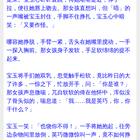
拉，便往她唇上吻去。那女孩直想叫，但「唔」的
一声嘴被宝玉封住，手脚不住挣扎，宝玉心中暗
笑：「又要作怪。」
哪容她挣脱，手臂一紧，舌头在她嘴里搅动，一手
一探入胸前。那女孩身子发软，手足软绵绵的提不
起来。
宝玉将手扪她双乳，忽觉触手松软，竟比昨日的大
了许多，一惊之下，忙放开手，问：「你是谁？」
那女孩声息微喘，兀自软软的倚在他怀中，浑似没
了骨头似的，喘息道：「我……我是英巧，你，你
干什么？」
宝玉一笑：「也饶你不得！」一手将她抱起，往旁
边杂物间里放倒，英巧微微惊叫一声，竟不如何挣