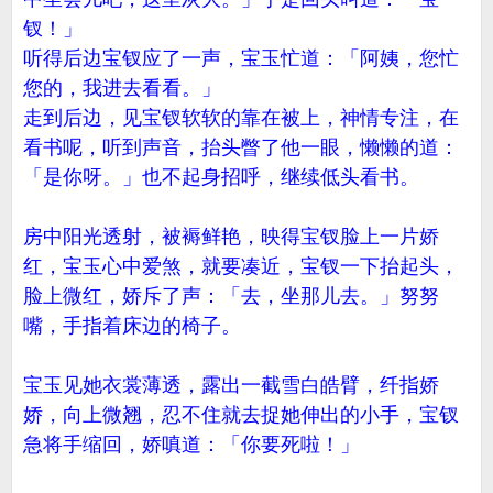
钗！」
听得后边宝钗应了一声，宝玉忙道：「阿姨，您忙
您的，我进去看看。」
走到后边，见宝钗软软的靠在被上，神情专注，在
看书呢，听到声音，抬头瞥了他一眼，懒懒的道：
「是你呀。」也不起身招呼，继续低头看书。
房中阳光透射，被褥鲜艳，映得宝钗脸上一片娇
红，宝玉心中爱煞，就要凑近，宝钗一下抬起头，
脸上微红，娇斥了声：「去，坐那儿去。」努努
嘴，手指着床边的椅子。
宝玉见她衣裳薄透，露出一截雪白皓臂，纤指娇
娇，向上微翘，忍不住就去捉她伸出的小手，宝钗
急将手缩回，娇嗔道：「你要死啦！」