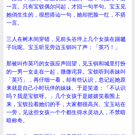
一言。只有宝钗偶尔问起，才回一句半句。宝玉见
她俏生生的，很想搭讪一句，她却把脸一红，不搭
一言。
三人在树木间穿错，见前头谷坪上几个女孩在踢毽
子玩呢。宝玉听见旁边玉钏叫了声：「英巧！」
那被叫作英巧的女孩应声回望，见玉钏和城里打扮
的一男一女走在一起，微微诧异。宝钗听到表妹叫
「英巧」，再仔细一看，却有些认识，忽记起她原
来就是自己小时玩伴的妹妹。于是笑道：「不认识
吗？我是宝钗呀。」几个女孩于是嬉嬉笑着围上
来，宝钗拉着她们的手，大家都很高兴。宝玉站在
一旁，见这些女孩一个个都生得水灵动人，不禁暗
暗称奇。