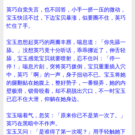
英巧自觉失言，也不回答，小手一挤一压的微动，
宝玉快活不过，下边宝贝暴涨，似要圈不住，英巧
忙住了手。
宝玉忽想起英巧的两瓣丰唇，喘息道：「你先舔一
舔。」没想英巧竟十分听话，乖乖挪近了，伸舌轻
舔，宝玉感觉宝贝就要喷射，忍不住叫：「停一
停！」喘息片刻，突将英巧拨倒，宝贝重重插入穴
中，英巧「啊」的一声，身子扭动不已。宝玉将她
的腿翻贴在她腹上，整好势子，一番狠弄，她的内
壁极滑，锁骨咬着，却不易脱出穴口，不一时宝玉
已忍不住大泄，仰躺在她身边。
宝玉喘着气，忽笑：「原来你已不是第一次了。」
英巧在黑暗中不作声。
宝玉又问：「是谁得了第一次呢？」用手轻触她下