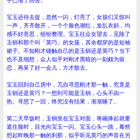
手已缩了回去。
宝玉还待去捉，忽然一闪，灯亮了，女孩们又惊叫
一声，齐齐散开，一个个脸色潮红，发乱衣斜，均
感不好意思，纷纷整理。宝玉往众女望去，见除了
玉钏和那个叫「英巧」的女孩，其余都穿的是短袖
裙子。不知刚才碰触自己的是玉钏还是英巧？当下
也不及细想，众人似乎对刚才黑暗的一刻颇为留
恋，再呆了好一会儿，方才散去。
宝玉回到自己房中，兀自寻思刚才那一触，究竟是
玉钏还是英巧？一想到可能是玉钏，心头不由一
热。寻思了一回，终究没有结果，渐渐睡了。
第二天早饭时，玉钏坐在宝玉对面，将碗捧起就要
遮住脸时，目光向宝玉一闪。宝玉心头一跳，蓦然
想起昨晚那一触的刹那，似乎听见英巧的声音在另