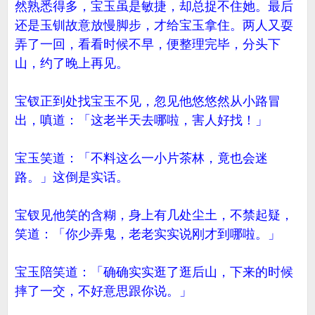
然熟悉得多，宝玉虽是敏捷，却总捉不住她。最后
还是玉钏故意放慢脚步，才给宝玉拿住。两人又耍
弄了一回，看看时候不早，便整理完毕，分头下
山，约了晚上再见。
宝钗正到处找宝玉不见，忽见他悠悠然从小路冒
出，嗔道：「这老半天去哪啦，害人好找！」
宝玉笑道：「不料这么一小片茶林，竟也会迷
路。」这倒是实话。
宝钗见他笑的含糊，身上有几处尘土，不禁起疑，
笑道：「你少弄鬼，老老实实说刚才到哪啦。」
宝玉陪笑道：「确确实实逛了逛后山，下来的时候
摔了一交，不好意思跟你说。」