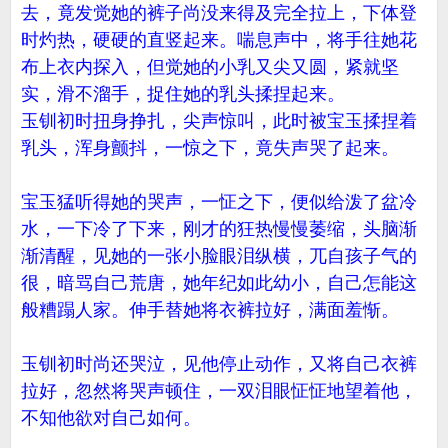
去，竟发觉她的裤子尚没来得及完全拉上，下体登
时灼热，硬硬的直竖起来。喘息声中，将手往她花
布上衣内探入，但觉她的小乳又尖又圆，紧就坚
实，滑不溜手，捉住她的乳头揉捏起来。
玉钏初时扭身挣扎，尖声惊叫，此时被宝玉揉捏着
乳头，浑身颤抖，一惊之下，竟失声哭了起来。
宝玉猛听得她的哭声，一怔之下，便似给泼了盆冷
水，一下冷了下来，刚才的狂热慢慢萎缩，头脑渐
渐清醒，见她的一张小脸眼泪纵横，兀自孩子气的
很，暗骂自己荒唐，她年纪如此幼小，自己怎能这
般糟蹋人家。伸手替她将衣裤拉好，满面羞惭。
玉钏初时尚还哭泣，见他停止动作，又将自己衣裤
拉好，忽然将哭声顿住，一双泪眼怔怔地望着他，
不知他欲对自己如何。