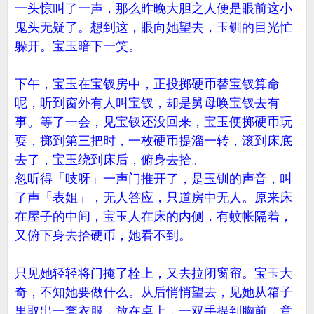
一头惊叫了一声，那么昨晚大胆之人便是眼前这小
鬼头无疑了。想到这，眼向她望去，玉钏的目光忙
躲开。宝玉暗下一笑。
下午，宝玉在宝钗房中，正投掷硬币替宝钗算命
呢，听到窗外有人叫宝钗，却是舅母唤宝钗去有
事。等了一会，见宝钗还没回来，宝玉便掷硬币玩
耍，掷到第三把时，一枚硬币提溜一转，滚到床底
去了，宝玉绕到床后，俯身去拾。
忽听得「吱呀」一声门推开了，是玉钏的声音，叫
了声「表姐」，无人答应，只道房中无人。原来床
在屋子的中间，宝玉人在床的内侧，有蚊帐隔着，
又俯下身去拾硬币，她看不到。
只见她轻轻将门掩了栓上，又去拉闭窗帘。宝玉大
奇，不知她要做什么。从后悄悄望去，见她从箱子
里取出一套衣服，放在桌上，一双手提到胸前，竟