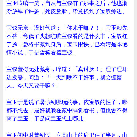
宝玉嘻嘻一笑，自从与宝钗有了那事之后，他也渐
渐放肆了许多，死皮惫脸，毕竟挨到了宝钗旁边。
宝钗无奈，没好气道：「你来干嘛？！」宝玉却先
不答，弯低了头想瞧瞧宝钗看的是什么书，宝钗红
了脸，急将书藏到身后，宝玉眼快，已看清是本艳
情小说，于是含笑看着宝钗。
宝钗羞得无处藏身，啐道：「真讨厌！」理了理耳
边发鬓，问道：「一天到晚不干好事，就会缠磨
人。今天又要干嘛？」
宝玉于是说了暑假到哪玩的事。依宝钗的性子，哪
都不想去，最好就躲在家中睡觉看书，但也舍不得
离了宝玉，于是问宝玉想上哪儿。
宝玉初中时曾到过一座高山上的庙里住了半月，山