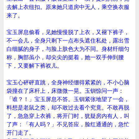
去解上衣纽扣。原来她只道房中无人，乘空换衣服
来了。
宝玉屏息偷看，见她慢慢脱了上衣，又褪下裤子，
不一会儿，全身只剩下一点布头遮住私处，露出雪
白细腻的身子，与脸上肤色大为不同。身材纤细匀
称，胸部虽小，却尖尖的挺着，她一双手伸到腰
下，又要解下裤衩儿。
宝玉心砰砰直跳，全身神经绷得紧紧的，不小心脑
袋撞在了床杆上，床微微一晃。玉钏惊问一声：
「谁？！」宝玉屏息不答。玉钏紧张地望了一会，
料想是老鼠之类，却不敢过去看个究竟。不敢再脱
了，急急穿上衣裤，将开门时，犹疑房内有人，叫
了声：「有人吗？」不见答应，脸红通通的，急忙
开门走了。