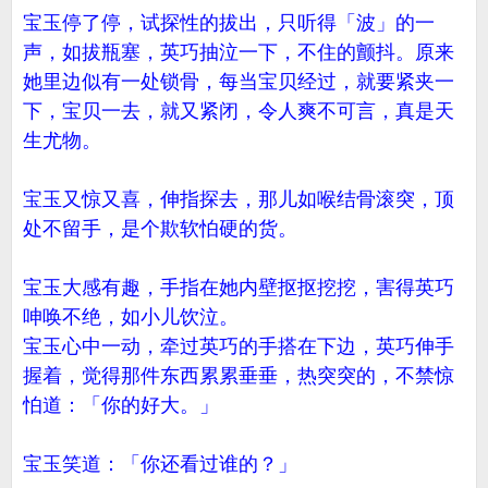
宝玉停了停，试探性的拔出，只听得「波」的一
声，如拔瓶塞，英巧抽泣一下，不住的颤抖。原来
她里边似有一处锁骨，每当宝贝经过，就要紧夹一
下，宝贝一去，就又紧闭，令人爽不可言，真是天
生尤物。
宝玉又惊又喜，伸指探去，那儿如喉结骨滚突，顶
处不留手，是个欺软怕硬的货。
宝玉大感有趣，手指在她内壁抠抠挖挖，害得英巧
呻唤不绝，如小儿饮泣。
宝玉心中一动，牵过英巧的手搭在下边，英巧伸手
握着，觉得那件东西累累垂垂，热突突的，不禁惊
怕道：「你的好大。」
宝玉笑道：「你还看过谁的？」