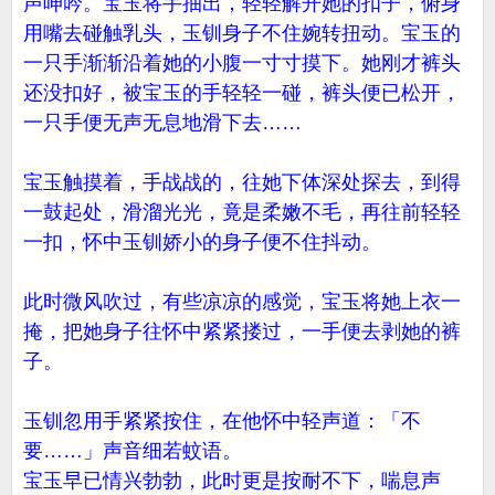
声呻吟。宝玉将手抽出，轻轻解开她的扣子，俯身
用嘴去碰触乳头，玉钏身子不住婉转扭动。宝玉的
一只手渐渐沿着她的小腹一寸寸摸下。她刚才裤头
还没扣好，被宝玉的手轻轻一碰，裤头便已松开，
一只手便无声无息地滑下去……
宝玉触摸着，手战战的，往她下体深处探去，到得
一鼓起处，滑溜光光，竟是柔嫩不毛，再往前轻轻
一扣，怀中玉钏娇小的身子便不住抖动。
此时微风吹过，有些凉凉的感觉，宝玉将她上衣一
掩，把她身子往怀中紧紧搂过，一手便去剥她的裤
子。
玉钏忽用手紧紧按住，在他怀中轻声道：「不
要……」声音细若蚊语。
宝玉早已情兴勃勃，此时更是按耐不下，喘息声