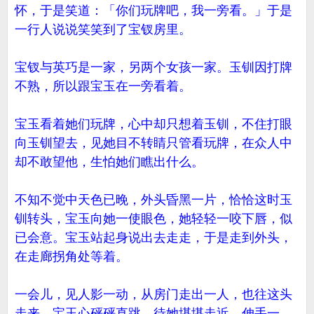
怀，于是笑道：「你们玩牌吧，我一旁看。」于是
一行人说说笑笑到了宝钗房里。
宝钗与英巧是一家，另两个女孩一家。玉钏因打牌
不熟，所以跟宝玉在一旁看着。
宝玉看着她们玩牌，心中却只想着玉钏，不住打眼
向玉钏望去，见她目不转睛只管看玩牌，在众人中
却不敢望他，生怕她们瞧出什么。
不知不觉中天色已晚，外头昏黑一片，恰恰这时玉
钏转头，宝玉向她一使眼色，她轻轻一咬下唇，似
已会意。宝玉站起身说出去走走，于是走到外头，
在走廊拐角处等着。
一会儿，见人影一动，从房门走出一人，也往这头
走来。宝玉心砰砰直跳，待她堪堪走近，伸手一