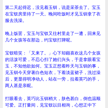
第二天起得迟，没见着玉钏，说是采茶去了。宝玉
在宝钗房里待了一天。晚间吃饭时才见玉钏拿了衣
服去洗澡。
晚上饭罢，宝玉与宝钗又往村里走了一遭，回来见
几个女孩等在那边，约宝钗打牌呢。
宝钗暗笑：「又来了。」心下却颇喜欢这几个女孩
的活泼可爱，不忍心扫了她们兴头，于是拿眼看宝
玉，不知他欲如何。宝玉正想着昨天与玉钏的事，
见玉钏今天穿著白色短衣，下着淡蓝裙子，洗过澡
后，更显得明净动人，站在一旁，拉着英巧的手，
两人甚是亲昵。
打眼看去，英巧比玉钏稍大，肤色甚白，倒也温顺
可爱。正打量间，见宝钗以目相询，心想正中下