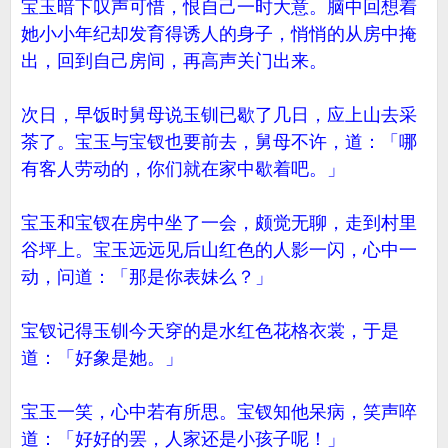
宝玉暗下叹声可惜，恨自己一时大意。脑中回想着
她小小年纪却发育得诱人的身子，悄悄的从房中掩
出，回到自己房间，再高声关门出来。
次日，早饭时舅母说玉钏已歇了几日，应上山去采
茶了。宝玉与宝钗也要前去，舅母不许，道：「哪
有客人劳动的，你们就在家中歇着吧。」
宝玉和宝钗在房中坐了一会，颇觉无聊，走到村里
谷坪上。宝玉远远见后山红色的人影一闪，心中一
动，问道：「那是你表妹么？」
宝钗记得玉钏今天穿的是水红色花格衣裳，于是
道：「好象是她。」
宝玉一笑，心中若有所思。宝钗知他呆病，笑声啐
道：「好好的罢，人家还是小孩子呢！」