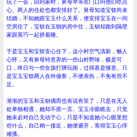
玩了一会，回到家时，舅母早等在门口叫他们吃点
心。两人的住处也都安排好了。舅母知道宝钗尚未
结婚，不知她跟宝玉什么关系，便安排宝玉在一间
空房住了，宝钗在玉钏的房中住，玉钏却跑到隔壁
家跟英巧一起挤着睡。
于是宝玉和宝钗安心住下，这小村空气清新，畅人
心怀，又有舅母特意弄的一些山村野味，极是可
口，终日与一些女孩打牌玩闹，过得甚是惬意。只
是宝玉宝钗两人在外做客，不便亲热，不免有些不
足。
渐渐的宝玉和玉钏偶而也有说有笑了，只是在无人
处单独相遇，她却不搭一言。宝玉冷眼瞧去，只觉
她未必对自己无动于心，只是不知道她小心眼里想
些什么，自己稍一接近，她便避开，害得宝玉心痒
难搔。