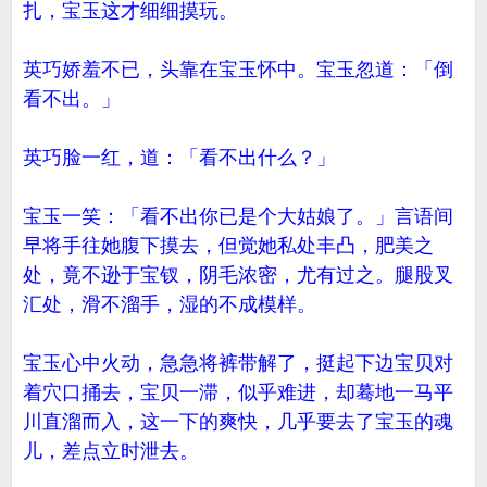
扎，宝玉这才细细摸玩。
英巧娇羞不已，头靠在宝玉怀中。宝玉忽道：「倒
看不出。」
英巧脸一红，道：「看不出什么？」
宝玉一笑：「看不出你已是个大姑娘了。」言语间
早将手往她腹下摸去，但觉她私处丰凸，肥美之
处，竟不逊于宝钗，阴毛浓密，尤有过之。腿股叉
汇处，滑不溜手，湿的不成模样。
宝玉心中火动，急急将裤带解了，挺起下边宝贝对
着穴口捅去，宝贝一滞，似乎难进，却蓦地一马平
川直溜而入，这一下的爽快，几乎要去了宝玉的魂
儿，差点立时泄去。