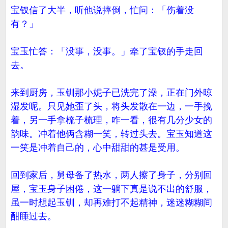
宝钗信了大半，听他说摔倒，忙问：「伤着没
有？」
宝玉忙答：「没事，没事。」牵了宝钗的手走回
去。
来到厨房，玉钏那小妮子已洗完了澡，正在门外晾
湿发呢。只见她歪了头，将头发散在一边，一手挽
着，另一手拿梳子梳理，咋一看，很有几分少女的
韵味。冲着他俩含糊一笑，转过头去。宝玉知道这
一笑是冲着自己的，心中甜甜的甚是受用。
回到家后，舅母备了热水，两人擦了身子，分别回
屋，宝玉身子困倦，这一躺下真是说不出的舒服，
虽一时想起玉钏，却再难打不起精神，迷迷糊糊间
酣睡过去。