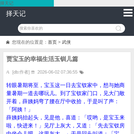
择天记
择天记
您现在的位置是：
首页
>
武侠
贾宝玉的幸福生活玉钏儿篇
[db:作者]
2026-06-02 07:36:55
转眼暑期将至，宝玉这一日去宝钗家中，想与她商
量暑期一道去哪玩儿。到了宝钗家门口，见大门敞
开着，薛姨妈弯了腰在厅中收拾，于是叫了声：
「阿姨！」
薛姨妈抬起头，见是他，喜道：「哎哟，是宝玉来
啦，快进来！」见厅上灰大，又道：「先去宝钗房
中坐会儿吧，这里灰大。」于是回头叫道：「宝