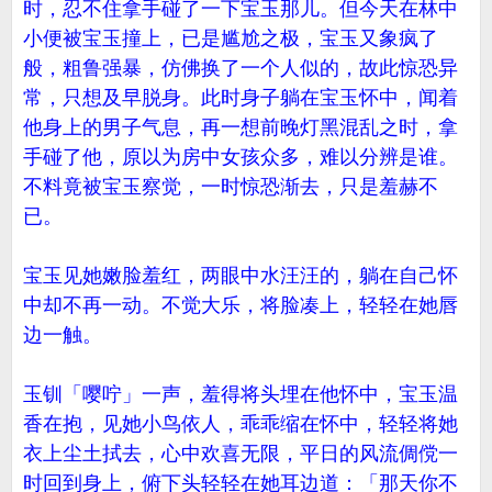
时，忍不住拿手碰了一下宝玉那儿。但今天在林中
小便被宝玉撞上，已是尴尬之极，宝玉又象疯了
般，粗鲁强暴，仿佛换了一个人似的，故此惊恐异
常，只想及早脱身。此时身子躺在宝玉怀中，闻着
他身上的男子气息，再一想前晚灯黑混乱之时，拿
手碰了他，原以为房中女孩众多，难以分辨是谁。
不料竟被宝玉察觉，一时惊恐渐去，只是羞赫不
已。
宝玉见她嫩脸羞红，两眼中水汪汪的，躺在自己怀
中却不再一动。不觉大乐，将脸凑上，轻轻在她唇
边一触。
玉钏「嘤咛」一声，羞得将头埋在他怀中，宝玉温
香在抱，见她小鸟依人，乖乖缩在怀中，轻轻将她
衣上尘土拭去，心中欢喜无限，平日的风流倜傥一
时回到身上，俯下头轻轻在她耳边道：「那天你不