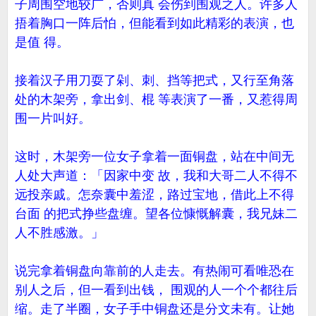
子周围空地较广，否则真 会伤到围观之人。许多人
捂着胸口一阵后怕，但能看到如此精彩的表演，也
是值 得。
接着汉子用刀耍了剁、刺、挡等把式，又行至角落
处的木架旁，拿出剑、棍 等表演了一番，又惹得周
围一片叫好。
这时，木架旁一位女子拿着一面铜盘，站在中间无
人处大声道：「因家中变 故，我和大哥二人不得不
远投亲戚。怎奈囊中羞涩，路过宝地，借此上不得
台面 的把式挣些盘缠。望各位慷慨解囊，我兄妹二
人不胜感激。」
说完拿着铜盘向靠前的人走去。有热闹可看唯恐在
别人之后，但一看到出钱， 围观的人一个个都往后
缩。走了半圈，女子手中铜盘还是分文未有。让她