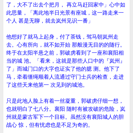
了，大不了出去个把月， 再立马赶回家中」心中如
此思量，「离此地半日光景有座城，这一路走来一
个人 甚是无聊，就去岚州见识一番」
他想好了就马上起身，付了茶钱，驾马朝岚州走
去。心有所向，就不如开始 那般漫无目的的随行。
终于在太阳半悬之前，郭破虏看到了一座和襄阳相
当的城 池。「看来，这就是那些人口中的『岚州』
了」而城门口的大字也证实了他的臆 测。他下了
马，牵着缰绳顺着人流通过守门士兵的检查，走进
了这些天来他第一 次见到的城池。
只是此地人脸上有着一丝凝重，郭破虏仔细一想，
也就明白了七八分。襄阳 随时有被攻破的危险，岚
州就是蒙古军下一个目标。虽然没有襄阳城人的胆
战心 惊，但有忧虑也是不足为奇的。