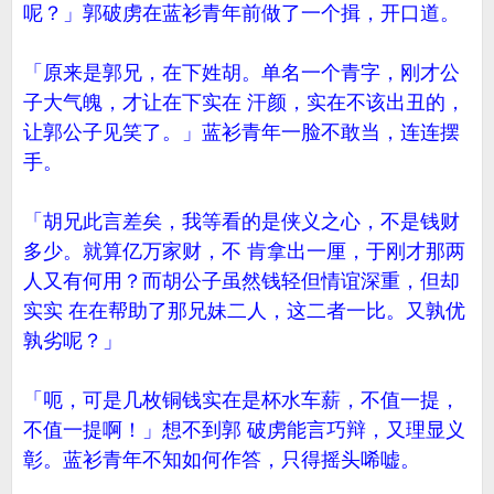
呢？」郭破虏在蓝衫青年前做了一个揖，开口道。
「原来是郭兄，在下姓胡。单名一个青字，刚才公
子大气魄，才让在下实在 汗颜，实在不该出丑的，
让郭公子见笑了。」蓝衫青年一脸不敢当，连连摆
手。
「胡兄此言差矣，我等看的是侠义之心，不是钱财
多少。就算亿万家财，不 肯拿出一厘，于刚才那两
人又有何用？而胡公子虽然钱轻但情谊深重，但却
实实 在在帮助了那兄妹二人，这二者一比。又孰优
孰劣呢？」
「呃，可是几枚铜钱实在是杯水车薪，不值一提，
不值一提啊！」想不到郭 破虏能言巧辩，又理显义
彰。蓝衫青年不知如何作答，只得摇头唏嘘。