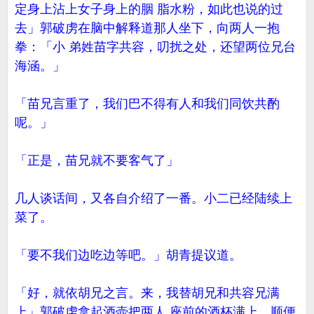
定身上沾上女子身上的胭 脂水粉，如此也说的过
去」郭破虏在脑中解释道那人坐下，向两人一抱
拳：「小 弟姓苗字共容，叨扰之处，还望两位兄台
海涵。」
「苗兄言重了，我们巴不得有人和我们同饮共酌
呢。」
「正是，苗兄就不要客气了」
几人谈话间，又各自介绍了一番。小二已经陆续上
菜了。
「要不我们边吃边等吧。」胡青提议道。
「好，就依胡兄之言。来，我替胡兄和共容兄满
上」郭破虏拿起酒壶把两人 座前的酒杯满上。顺便