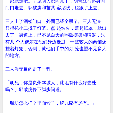
「那就走吧。」见两人都同意了，胡青立马起身向
门口走去。郭破虏和苗共 容见状，也跟了上去。
三人出了酒楼门口，外面已经全黑了。三人无法，
只得托小二找了灯笼。点 起烛火，盖起纸罩，就出
去了。街道上，已不见白天的熙熙攘攘和喧嚣，只
有几 个人偶尔在他们身边走过。一些较大的商铺还
挂着灯笼，否则，就他们手中的灯 笼也照不见多大
的地方。
三人漫无目的走了一程。
「胡兄，你是岚州本城人，此地有什么好去处
吗？」郭破虏停下脚步问道。
「赌坊怎么样？里面骰子，牌九应有尽有。」