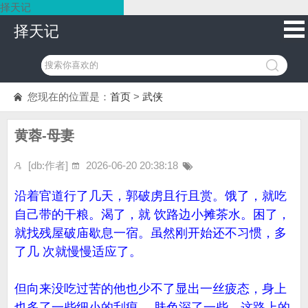
择天记
择天记
您现在的位置是：
首页
>
武侠
黄蓉-母妻
[db:作者]
2026-06-20 20:38:18
沿着官道行了几天，郭破虏且行且赏。饿了，就吃
自己带的干粮。渴了，就 饮路边小摊茶水。困了，
就找残屋破庙歇息一宿。虽然刚开始还不习惯，多
了几 次就慢慢适应了。
但向来没吃过苦的他也少不了显出一丝疲态，身上
也多了一些细小的刮痕， 肤色深了一些。这路上的