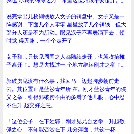
我也 尽我的绵薄之力，希望这位姑娘不要嫌弃。」
说完拿出几枚铜钱放入女子的铜盘中。女子又是一
阵感谢。下面几个人零零 星星放了几个铜钱，但大
部分人还是不为所动。眼见汉子不再表演下去，顿
时觉 得无趣，一个个走开了。
女子和其兄长见周围之人都陆续走开，也就收拾摊
子离开了。想是去找过一 个地方继续刚才之举了。
郭破虏见没有什么事，找回马，迈起脚步朝前走
去。其位置正是蓝衫青年所 在。刚才蓝衫青年的侠
义之举，引得郭破虏不由的多看了他几眼，心中忍
不住升 起交好之意。
「这位公子，在下姓郭，刚才见兄台之举，升起敬
佩之心。不知能否赏在下 几分薄面，共饮一杯