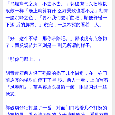
「乌烟瘴气之所，不去不去。」郭破虏把头摇地拨
浪鼓一样「晚上就算有什 么好景致也看不见」胡青
一脸沉吟之色，「要不我们去听曲吧，顺便舒缓一
下酒 后的脾胃。」说完，一脸希冀的看着二人。
「好，这个不错，那你带路吧。」郭破虏有点急切
了，而反观苗共容则是一 副无所谓的样子。
「那你们跟上。」
胡青带着两人轻车熟路的拐了几个街角，在一栋门
前通亮的楼对面停下了脚 步。两人一看，上面写着
『凤春阁』，苗共容眉头微微一皱，眼里闪过一丝
厌恶。
郭破虏仔细打量了一番：对面门口站着几个打扮的
花枝招展，看不清面容的 女子嘻嘻哈哈。看见有男