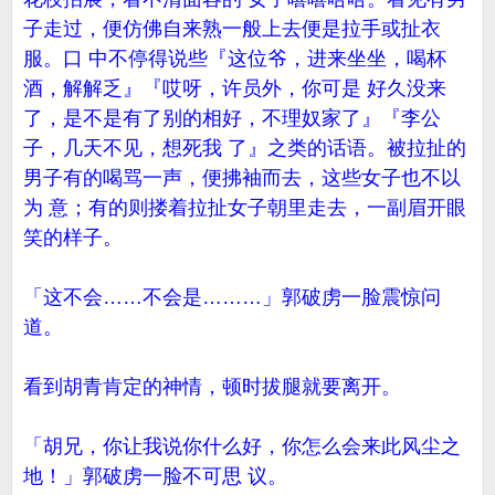
子走过，便仿佛自来熟一般上去便是拉手或扯衣
服。口 中不停得说些『这位爷，进来坐坐，喝杯
酒，解解乏』『哎呀，许员外，你可是 好久没来
了，是不是有了别的相好，不理奴家了』『李公
子，几天不见，想死我 了』之类的话语。被拉扯的
男子有的喝骂一声，便拂袖而去，这些女子也不以
为 意；有的则搂着拉扯女子朝里走去，一副眉开眼
笑的样子。
「这不会……不会是………」郭破虏一脸震惊问
道。
看到胡青肯定的神情，顿时拔腿就要离开。
「胡兄，你让我说你什么好，你怎么会来此风尘之
地！」郭破虏一脸不可思 议。