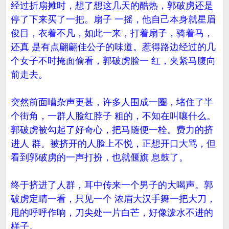
经过折扇摊时，想了想这几天的酷热，郭破虏还是
停了下来买了一把。扇子 一摇，他自己本身就星眉
俊目，衣着不凡，如此一来，打着扇子，骑着马，
还真 是有点翩翩佳公子的味道。惹得路边经过的几
个女子不时掩面偷看，郭破虏脸一 红，夹紧马腹向
前走去。
突然前面嘈杂声更甚，许多人围成一圈，堵住了半
个街角，一群人脸红脖子 粗的，不知在叫嚷什么。
郭破虏被勾起了好奇心，把马随便一栓。费力的挤
进人 群。被挤开的人脸上不悦，正想开口大骂，但
看到郭破虏的一声打扮，也就偃旗 息鼓了。
终于挤进了人群，耳中传来一个男子的大喝声。郭
破虏定睛一看，只见一个 浓眉大汉手舞一把大刀，
甩的呼呼作响，刀尖处一片白芒，好像泼水不进的
样子。