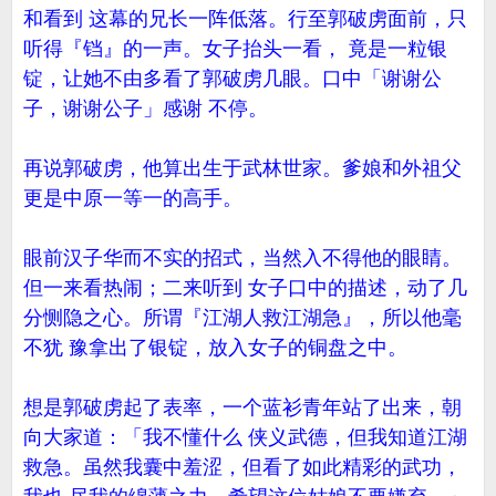
和看到 这幕的兄长一阵低落。行至郭破虏面前，只
听得『铛』的一声。女子抬头一看， 竟是一粒银
锭，让她不由多看了郭破虏几眼。口中「谢谢公
子，谢谢公子」感谢 不停。
再说郭破虏，他算出生于武林世家。爹娘和外祖父
更是中原一等一的高手。
眼前汉子华而不实的招式，当然入不得他的眼睛。
但一来看热闹；二来听到 女子口中的描述，动了几
分恻隐之心。所谓『江湖人救江湖急』，所以他毫
不犹 豫拿出了银锭，放入女子的铜盘之中。
想是郭破虏起了表率，一个蓝衫青年站了出来，朝
向大家道：「我不懂什么 侠义武德，但我知道江湖
救急。虽然我囊中羞涩，但看了如此精彩的武功，