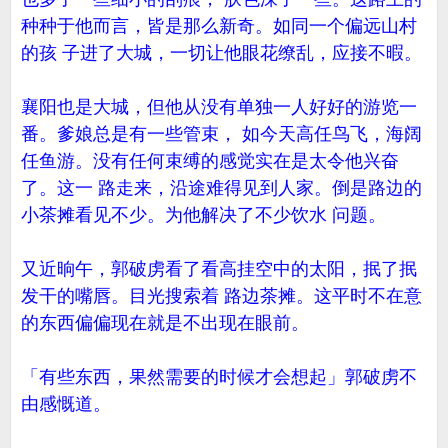
种种于他而言，皆是那么新奇。如同一个偏远山村
的孩 子进了大城，一切让他眼花缭乱，应接不暇。
襄阳也是大城，但他从没有单独一人好好的游览一
番。爹娘总是有一些管束， 如今天高任鸟飞，海阔
任鱼游。没有任何束缚的感觉实在是太令他兴奋
了。这一 路走来，沿途难得见到人家。倒是路边的
小茶摊看见不少。为他解决了不少饮水 问题。
又近晌午，郭破虏看了看高挂空中的太阳，抿了抿
发干的嘴唇。目光搜索着 路边茶摊。这平时不在意
的东西偏偏现在就是不出现在眼前。
「有些东西，果然需要的时候才会想起」郭破虏不
由感慨道。