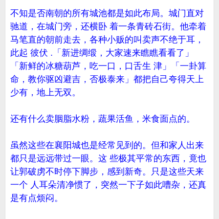
不知是否南朝的所有城池都是如此布局。城门直对
驰道，在城门旁，还横卧 着一条青砖石街。他牵着
马笔直的朝前走去，各种小贩的叫卖声不绝于耳，
此起 彼伏 .「新进绸缎，大家速来瞧瞧看看了」
「新鲜的冰糖葫芦，吃一口，口舌生 津」「一卦算
命，教你驱凶避吉，否极泰来」都把自己夸得天上
少有，地上无双。
还有什么卖胭脂水粉，蔬果活鱼，米食面点的。
虽然这些在襄阳城也是经常见到的。但和家人出来
都只是远远带过一眼。这 些极其平常的东西，竟也
让郭破虏不时停下脚步，感到新奇。只是这些天来
一个 人耳朵清净惯了，突然一下子如此嘈杂，还真
是有点烦闷。