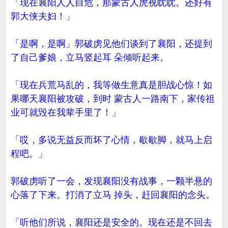
「现在襄阳人人自危，那蒙古人虎视眈眈。还好有
郭大侠夫妇！」
「是啊，是啊」郭破虏见他们谈到了襄阳，还提到
了自己爹娘，立马竖起耳 朵倾听起来。
「现在兵荒马乱的，我等做生意真是胆战心惊！如
果哪天襄阳被攻破，到时 蒙古人一路南下，家传祖
业可就毁在我辈手里了！」
「哎，多说无益反而坏了心情，歇歇脚，就马上启
程吧。」
郭破虏听了一会，发现襄阳没有战事，一颗半悬的
心落了下来。打消了立马 掉头，赶回襄阳的念头。
「听他们所说，襄阳还是安全的。现在还是不回去