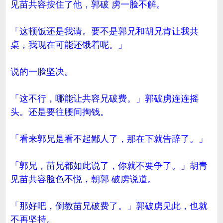
见苗共容按住了他，郭破 虏一脸不解。
「这顿饭还是我请。要不是郭兄和胡兄肯让我共
桌，我现在可能还饿着呢。」
说的一脸坚决。
「这不行，哪能让共容兄破费。」郭破虏连连摇
头。还是要往腰间掏钱。
「看来郭兄是看不起鄙人了，那在下就告辞了。」
「郭兄，苗兄都如此说了，你就不要争了。」胡青
见苗共容脸色不悦，朝郭 破虏说道。
「那好吧，倒教苗兄破费了。」郭破虏见此，也就
不再坚持。