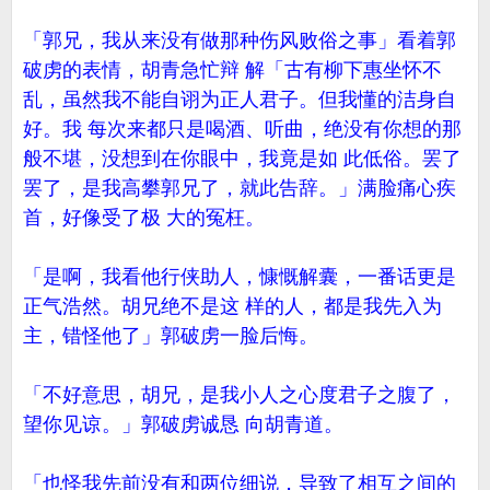
「郭兄，我从来没有做那种伤风败俗之事」看着郭
破虏的表情，胡青急忙辩 解「古有柳下惠坐怀不
乱，虽然我不能自诩为正人君子。但我懂的洁身自
好。我 每次来都只是喝酒、听曲，绝没有你想的那
般不堪，没想到在你眼中，我竟是如 此低俗。罢了
罢了，是我高攀郭兄了，就此告辞。」满脸痛心疾
首，好像受了极 大的冤枉。
「是啊，我看他行侠助人，慷慨解囊，一番话更是
正气浩然。胡兄绝不是这 样的人，都是我先入为
主，错怪他了」郭破虏一脸后悔。
「不好意思，胡兄，是我小人之心度君子之腹了，
望你见谅。」郭破虏诚恳 向胡青道。
「也怪我先前没有和两位细说，导致了相互之间的