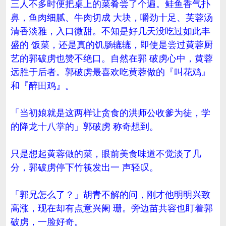
三人不多时便把桌上的菜肴尝了个遍。鲑鱼香气扑
鼻，鱼肉细腻、牛肉切成 大块，嚼劲十足、芙蓉汤
清香淡雅，入口微甜。不知是好几天没吃过如此丰
盛的 饭菜，还是真的饥肠辘辘，即使是尝过黄蓉厨
艺的郭破虏也赞不绝口。自然在郭 破虏心中，黄蓉
远胜于后者。郭破虏最喜欢吃黄蓉做的『叫花鸡』
和『醉田鸡』。
「当初娘就是这两样让贪食的洪师公收爹为徒，学
的降龙十八掌的」郭破虏 称奇想到。
只是想起黄蓉做的菜，眼前美食味道不觉淡了几
分，郭破虏停下竹筷发出一 声轻叹。
「郭兄怎么了？」胡青不解的问，刚才他明明兴致
高涨，现在却有点意兴阑 珊。旁边苗共容也盯着郭
破虏，一脸好奇。