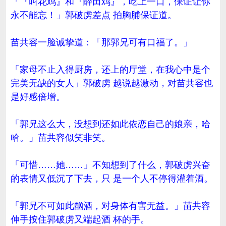
「『叫花鸡』和『醉田鸡』，吃上一口，保证让你
永不能忘！」郭破虏差点 拍胸脯保证道。
苗共容一脸诚挚道：「那郭兄可有口福了。」
「家母不止入得厨房，还上的厅堂，在我心中是个
完美无缺的女人」郭破虏 越说越激动，对苗共容也
是好感倍增。
「郭兄这么大，没想到还如此依恋自己的娘亲，哈
哈。」苗共容似笑非笑。
「可惜……她……」不知想到了什么，郭破虏兴奋
的表情又低沉了下去，只 是一个人不停得灌着酒。
「郭兄不可如此酗酒，对身体有害无益。」苗共容
伸手按住郭破虏又端起酒 杯的手。