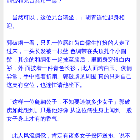
能否和兄台共用一桌？」
「当然可以，这位兄台请坐，」胡青连忙起身相
迎。
郭破虏一看，只见一位唇红齿白儒生打扮的人走了
过来，一头长发被一根蓝 色绸带在头顶扎个小圆
髻，其余的和绸带一起披至脑后，里面身穿银白內
衫，外 面披着一件青色长衫，此人面若白玉、俊俏
异常，手中摇着折扇。郭破虏见周围 真的只剩自己
这桌有空位，也连忙请他坐下。
「这样一位翩翩公子，不知要迷煞多少女子」郭破
虏如此想到。只是他好像 从这位儒生身上闻到一股
女子身上才有的香气。
「此人风流倜傥，肯定有诸多女子投怀送抱。说不