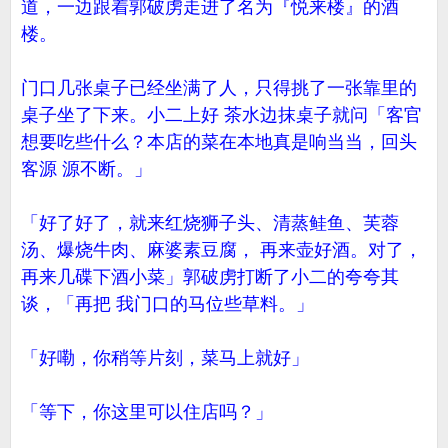
道，一边跟着郭破虏走进了名为『悦来楼』的酒
楼。
门口几张桌子已经坐满了人，只得挑了一张靠里的
桌子坐了下来。小二上好 茶水边抹桌子就问「客官
想要吃些什么？本店的菜在本地真是响当当，回头
客源 源不断。」
「好了好了，就来红烧狮子头、清蒸鲑鱼、芙蓉
汤、爆烧牛肉、麻婆素豆腐， 再来壶好酒。对了，
再来几碟下酒小菜」郭破虏打断了小二的夸夸其
谈，「再把 我门口的马位些草料。」
「好嘞，你稍等片刻，菜马上就好」
「等下，你这里可以住店吗？」