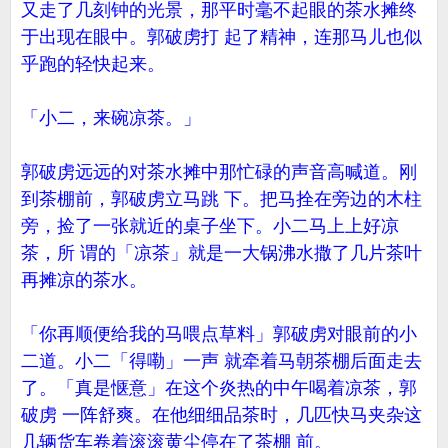
又走了几刻钟的光景，那平时毫不起眼的茶水摊终
于出现在眼中。郭破虏打 起了精神，连那马儿也似
乎跑的轻快起来。
「小二，来碗凉茶。」
郭破虏远远的对茶水摊中那忙碌的声音高喊道。刚
到茶棚前，郭破虏立马跳 下。把马拴在旁边的木柱
旁，捡了一张就近的桌子坐下。小二马上上好凉
茶，所 谓的「凉茶」就是一大锅沸水撒了几片茶叶
再摊凉的茶水。
「你再顺便给我的马喂点草料」郭破虏对眼前的小
二道。小二「得嘞」一声 就牵着马朝茶棚后面走去
了。「真是惬意」在这个炎热的中午喝着凉茶，郭
破虏 一阵舒爽。在他细细品茶时，几匹快马夹杂这
几辆货车卷着滚滚黄尘停在了茶棚 前。