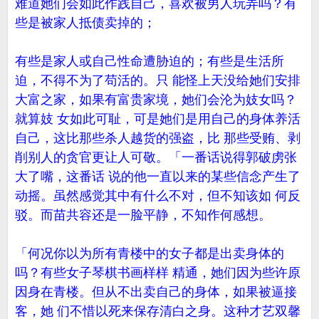
难道她们会如此作践自己，喜欢被男人玩弄吗？有
些是被家人抵债卖掉的；
有些是家人或自己性命遭胁迫的；有些是生活所
迫，不得不为了苟活的。只 能怪上天没给她们安排
大富之家，如果有富贵家境，她们会沦为妓女吗？
就算妓 女如此可耻，可是她们是用自己的身体养活
自己，这比那些杀人越货的强盗，比 那些受贿、剥
削别人的贪官更让人可敬。「一番话说得郭破虏张
大了嘴，这番话 说的他一直以来的某些信念产生了
动摇。虽然感觉其中有什么不对，但不知该如 何反
驳。而苗共容还是一脸平静，不知作何感想。
「何况你以为所有青楼中的女子都是出卖身体的
吗？有些女子琴棋书画样样 精通，她们因为些许原
因身在青楼。但从不出卖自己的身体，如果被逼接
客，她 们不惜以死来保存清白之身。这种才艺双馨