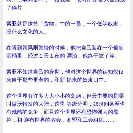
了碎片。
索亚就是这些『货物』中的一员，一个低等奴隶，
没什么文化的人。
在听到暴风雨警铃的时候，他把自己装在一个葡萄
酒桶里，经过１天１夜的 漂泊，他终于靠了岸。
索亚不知道自己的身世，他对这个世界的认知仅仅
来自于那些更老的，和新 抓来的奴隶口中。
这个世界有许多大大小小的岛屿，但最主要的是哪
叫做沃特发的大陆，这里 等级分明，奴隶间甚至也
有残酷的竞争，而且这个世界还有恐怖强大的魔
兽，和 遍布世界的教会，商盟和工会组织……