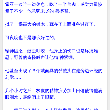
索亚一边吃一边休息，吃了一半兽肉，感觉力量恢
复了不少，他意犹未尽的 擦擦嘴。
找了一棵高大的树木，藏在了上面准备过夜了。
可夜晚也不是那么好过的。
精神困乏，蚊虫叮咬，他身上的伤口也是疼痛难
忍，野兽的奇怪叫声让他精 神紧绷。
他甚至出现了３个戴面具的骷髅头在他旁边环绕的
幻觉……
几个小时之后，极度的精神疲劳加上困倦使得他满
眼泪水，最终闭上了眼睛。