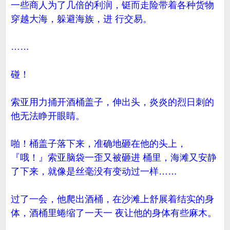
一些商人为了几倍的利润，铤而走险带着各种货物
穿越大海，躲避海族，进 行交易。
……
碰！
索亚用力捅开酒桶盖子，伸出头，炎炎的烈日刺的
他无法睁开眼睛。
啪！桶盖子落下来，准确地砸在他的头上，
『哦！』索亚脑袋一歪又被砸进 桶里，海滩又安静
了下来，就像是丝毫没有变动过一样……
过了一会，他爬出酒桶，在沙滩上舒展着结实的身
体，酒桶里蜷缩了一天一 夜让他的身体有些麻木。