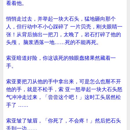
看着他。
悄悄走过去，并举起一块大石头，猛地砸向那个
人，但行动中不小心踩碎了 一片贝壳，刚夫眼睛一
张！从背后抽出一把刀，太晚了，岩石打碎了他的
头颅， 脑浆洒落一地……死的不能再死。
索亚暗道好险，你这该死的独眼蠢猪果然藏着一
手。
索亚要把刀从他的手中拿出来，可是怎么也掰不开
他的手，就是不松手，索 亚一怒举起一块大石头怒
气冲冲走过来，「尝尝这个吧！」这时工头居然松
手了 ……
索亚皱了皱眉，「你死了，不会疼！」然后把石头
丢到一边……