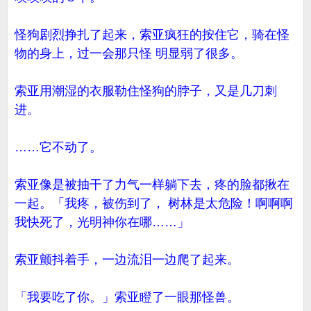
怪狗剧烈挣扎了起来，索亚疯狂的按住它，骑在怪
物的身上，过一会那只怪 明显弱了很多。
索亚用潮湿的衣服勒住怪狗的脖子，又是几刀刺
进。
……它不动了。
索亚像是被抽干了力气一样躺下去，疼的脸都揪在
一起。「我疼，被伤到了， 树林是太危险！啊啊啊
我快死了，光明神你在哪……」
索亚颤抖着手，一边流泪一边爬了起来。
「我要吃了你。」索亚瞪了一眼那怪兽。