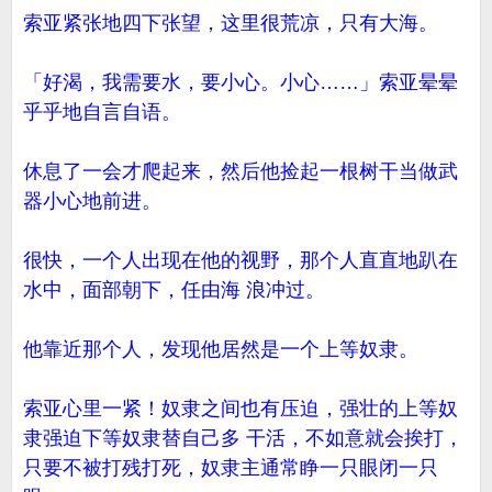
索亚紧张地四下张望，这里很荒凉，只有大海。
「好渴，我需要水，要小心。小心……」索亚晕晕
乎乎地自言自语。
休息了一会才爬起来，然后他捡起一根树干当做武
器小心地前进。
很快，一个人出现在他的视野，那个人直直地趴在
水中，面部朝下，任由海 浪冲过。
他靠近那个人，发现他居然是一个上等奴隶。
索亚心里一紧！奴隶之间也有压迫，强壮的上等奴
隶强迫下等奴隶替自己多 干活，不如意就会挨打，
只要不被打残打死，奴隶主通常睁一只眼闭一只