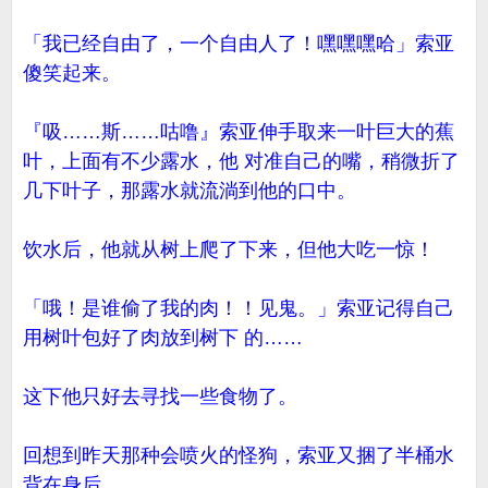
「我已经自由了，一个自由人了！嘿嘿嘿哈」索亚
傻笑起来。
『吸……斯……咕噜』索亚伸手取来一叶巨大的蕉
叶，上面有不少露水，他 对准自己的嘴，稍微折了
几下叶子，那露水就流淌到他的口中。
饮水后，他就从树上爬了下来，但他大吃一惊！
「哦！是谁偷了我的肉！！见鬼。」索亚记得自己
用树叶包好了肉放到树下 的……
这下他只好去寻找一些食物了。
回想到昨天那种会喷火的怪狗，索亚又捆了半桶水
背在身后。