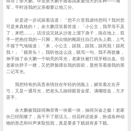
得罪了余大鹏。毕竟余大鹏手握着国家最强大的军种——海
军，平时连我的父亲都要让他三分。
於是进一步试探着说道：「您不介意我虐待您吗？我对您
可是来真格的！」余大鹏淫笑着答道：「小公主，我早等不及
了，来吧……」话没说完就从沙发上溜下身子，跪在地上，双
手一把抱住我的一只脚，用尖细的靴跟往自己的头上戳，上气
不接下气地喘道：「来，小公主，踩我，踩我，踩死我！踩死
我！」「贱骨头！」我听他这么说，嗔骂一句。我不再犹豫，
伸手抽了余大鹏一个响亮的耳光，老家伙被打得牙根出血。但
老家伙脖子一梗，又把胖脸摆在我的面前，显然等着接我的第
二记耳光。
我把特有的高贵表情挂在年轻的俏脸上，媚笑着左右开
弓，又是一通耳光，把老头儿抽得眼冒金星、满嘴喷血，方才
罢手。
余大鹏被我踩得胸背青一块紫一块，抽得兴奋之极！老家
伙已经阳痿了，虽干不了那活儿，但花样还挺多，扮成各种动
物的形态和叫声来取悦我，真是要多下贱就有多下贱。