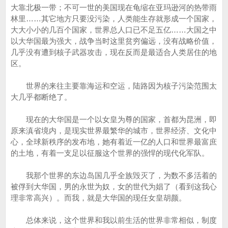
大靠北极一带；不可一世的美国现在龟缩在亚玛逊河的热带雨
林里……其它地方只要没污染，人类能生存就形成一个国家，
大大小小的几百个国家，世界总人口已不足五亿……大国之中
以大华国最为强大，战争当时这里贫穷偏远，没有战略价值，
几乎没有遭到核子武器攻击，现在反而是最适合人类居住的地
区。
世界的来往主要靠海运和空运，陆路因为核子污染范围太
大几乎都断绝了。
现在的大华国是一个以女皇为尊的国家，首都为昆洲，即
原来滇省境内，是现实世界最繁华的城市，世界经济、文化中
心，全球新秩序的发布地，她有着近一亿的人口和世界最富庶
的土地，有着一支足以征服这个世界的强悍的现代化军队。
我那个世界的东边岛国几乎全族毁灭了，为数不多活着的
被俘到大华国，男的永世为奴，女的世代为娼了（看到这我心
理非常高兴）。而我，就是大华国的现任女皇胡颜。
总体来说，这个世界和我以前生活的世界非常相似，制度