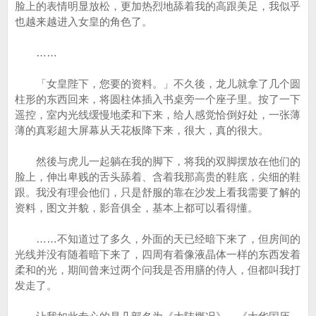
脸上的表情明显放松，更加热烈地舔着我的高跟美足，我似乎
也越来越进入女皇的角色了。
……
「女皇陛下，您要的资料。」不久後，龙儿就拿了几个圆
柱形的东西回来，将圆柱体插入书桌旁一个座子里。按了一下
遥控，室内光线缓慢地柔和下来，给人感觉恰倒好处，一张薄
薄的真彩超大屏幕从天花板降下来，很大，真的很大。
然後与虎儿一起躺在我的脚下，将我的双脚摆放在他们的
脸上，伸出卑贱的舌头舔着、含着我那高贵的鞋底，尖细的鞋
跟。我没有理会他们，只是舒服的靠在沙发上看我需要了解的
资料，图文并貌，影音俱全，基本上都可以看得懂。
……不知道过了多久，外面的天已经暗下来了，但房间的
光线并没有随着暗下来了，四周有着像液晶体一样的东西发着
柔和的光，期间曾来过两个问我是否用膳的侍人，但都叫我打
发走了。