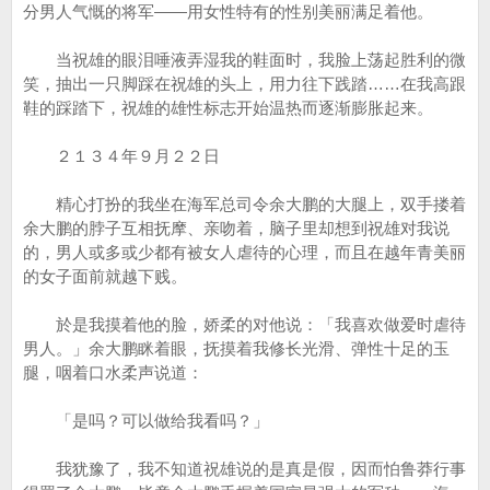
分男人气慨的将军——用女性特有的性别美丽满足着他。
当祝雄的眼泪唾液弄湿我的鞋面时，我脸上荡起胜利的微
笑，抽出一只脚踩在祝雄的头上，用力往下践踏……在我高跟
鞋的踩踏下，祝雄的雄性标志开始温热而逐渐膨胀起来。
２１３４年９月２２日
精心打扮的我坐在海军总司令余大鹏的大腿上，双手搂着
余大鹏的脖子互相抚摩、亲吻着，脑子里却想到祝雄对我说
的，男人或多或少都有被女人虐待的心理，而且在越年青美丽
的女子面前就越下贱。
於是我摸着他的脸，娇柔的对他说：「我喜欢做爱时虐待
男人。」余大鹏眯着眼，抚摸着我修长光滑、弹性十足的玉
腿，咽着口水柔声说道：
「是吗？可以做给我看吗？」
我犹豫了，我不知道祝雄说的是真是假，因而怕鲁莽行事