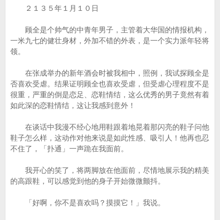
２１３５年１月１０日
顾全是个帅气的中青年男子，主管着大华国的情报机构，
一米九七的健壮身材，外加不错的外表，是一个实力派年轻将
领。
在张成举办的新年酒会时被我相中，照例，我试探顾全是
否喜欢受虐。结果证明顾全也喜欢受虐，但受虐心理程度不是
很重，严重的倒是恋足、恋鞋情结，这么优秀的男子竟然有着
如此深的恋鞋情结，这让我感到意外！
在谈话中我漫不经心地用鞋跟着地晃着那闪亮的鞋子问他
鞋子怎么样，这动作对他来说是如此性感、吸引人！他再也忍
不住了，「扑通」一声跪在我面前。
我开心的笑了，将两脚放在他面前，尽情地展示我的精美
的高跟鞋，可以感觉到他的身子开始微微颤抖。
「好啊，你不是喜欢吗？摸摸它！」我说。