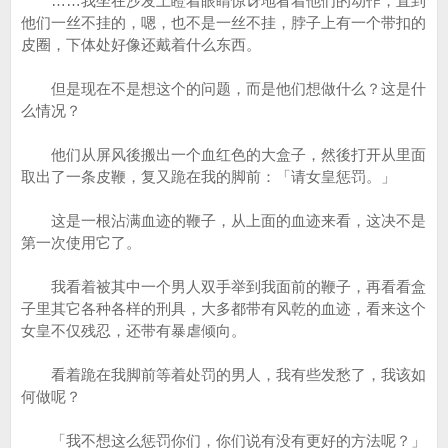
……我坐在沙发上瞪着眼睛惊讶地看着他们的动作，直到
他们一丝不挂的，嗯，也不是一丝不挂，脖子上有一个带扣的
皮圈，下体处好像还戴着什么东西。
但是现在不是想这个的问题，而是他们想做什么？这是什
么情况？
他们从屏风後搬出一个血红色的大盒子，然後打开从里面
取出了一条皮鞭，复又跪在我的脚前：「请女皇惩罚。」
这是一根沾满血迹的鞭子，从上面的血迹来看，这决不是
第一次使用它了。
我看着被其中一个男人双手举到我面前的鞭子，再看看盒
子里其它各种各样的刑具，大多都带有风乾的血迹，看来这个
女皇不仅残忍，还带有暴虐倾向。
看着跪在我脚前等着处罚的男人，我有些发愁了，我该如
何做呢？
「我不想这么惩罚你们，你们说有没有更好的方法呢？」