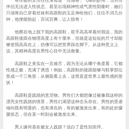
有经验的女性往往深知道「性感香」气味的妙用，当男性
伴侣无法进入性状态、甚至出现精神性或气质性阳痿时，她们
只须将自己穿着丝袜和高跟鞋的玉足伸给他们，往往不消几分
钟，他便能勃起，百试百爽，让人惊奇！
他爬在地上脱下我的高跟鞋，双手高高举着对我说，我的
高跟鞋後跟在物理高度上有十厘米，但就是这短短的尺寸却能
够使我高高在上，彷佛可以把世界踩在脚下。从这种意义上
说，其精神高度在男性心目中无法衡量。
高跟鞋之美实在一言难尽，因为无论从哪个角度看，它都
性感之极，充满了诱惑！例如，高跟鞋的後跟能够与鞋掌部位
形成一个三角形，从侧面看上去，这简直是世界上最性感的形
状！
高跟鞋是践踏的意淫物。男性们大都想像过被像我这样的
漂亮女性践踏的情景，男性们渴望这种念头存在。男性的受虐
倾向既有明显的，也有潜在的，有的被激发出来，有的处於朦
胧状态，但在某一时刻会被激发出来。
男人缘何喜欢被女人践踏？说白了是性别崇拜。