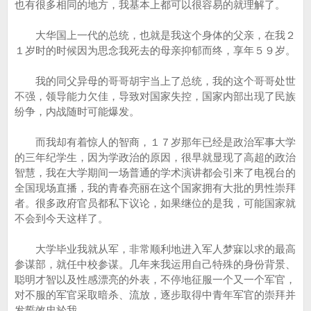
也有很多相同的地方，我基本上都可以很容易的就理解了。
大华国上一代的总统，也就是我这个身体的父亲，在我２
１岁时的时候因为思念我死去的母亲抑郁而终，享年５９岁。
我的同父异母的哥哥胡宇当上了总统，我的这个哥哥处世
不强，领导能力欠佳，导致对国家失控，国家内部出现了民族
纷争，内战随时可能爆发。
而我却有着惊人的智商，１７岁那年已经是政治军事大学
的三年纪学生，因为学政治的原因，很早就显现了高超的政治
智慧，我在大学期间一场普通的学术演讲都会引来了电视台的
全国现场直播，我的青春亮丽在这个国家拥有大批的男性崇拜
者。很多政府官员都私下议论，如果继位的是我，可能国家就
不会到今天这样了。
大学毕业我就从军，非常顺利地进入军人梦寐以求的最高
参谋部，就任中校参谋。几年来我运用自己特殊的身份背景、
聪明才智以及性感漂亮的外表，不停地征服一个又一个军官，
对不服的军官采取暗杀、流放，逐步取得中青年军官的崇拜并
发誓效忠於我。