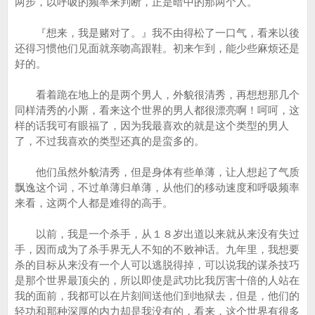
两步，以呼吸的频率来判断，正是暗中的那两个人。
『想来，我是赌对了。』我不由得松了一口气，看来以後
还得习惯他们见面就亲吻高跟鞋。初来乍到，能少些麻烦还是
好的。
看着跪在地上的是两个男人，外貌很清秀，再想想那几个
同样清秀的小厮，看来这个世界的男人都很漂亮啊！呵呵，这
样的话我可有眼福了，因为我最喜欢的就是这个类型的男人
了，不过我喜欢的类型还真的是蛮多的。
他们虽然外貌清秀，但是身体有些单薄，让人想起了气质
飘逸这个词，不过单薄归单薄，从他们的移动速度和呼吸频率
来看，这两个人都是难得的高手。
以前，我是一个杀手，从１８岁出道以来就从来没有失过
手，因而成为了杀手界无人不知的不败神话。九年里，我想要
杀的目标从来没有一个人可以逃脱得掉，可以说我的谋杀技巧
是那个世界最顶尖的，所以即使是武功比我厉害十倍的人站在
我的面前，我都可以在片刻间送他们到地狱去，但是，他们的
轻功和那种深厚的内力却是我没有的，看来，这个世界有很多