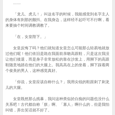
……
「龙儿、虎儿！」叫这名字的时候，我能感觉到名字主人
的身体有刹那的颤抖。在我身边，这样经不起吓可不行啊，看
来要抽个时间调教调教了。
「在，女皇陛下。」
女皇反悔了吗？他们就知道女皇怎么可能那么轻易地就放
过他们呢！他们依旧是跪在我面前亲吻高跟鞋，只是这次我没
让他们後退，而是身子非常放松的靠在沙发上，用脚下的高跟
鞋随意地踏在他们的大腿上。我高高在上的坐着，脚下踩着两
个俊美的男人，这种感觉真好。
「你说，女皇应该自称什么？」我用尖锐的鞋跟刺了刺龙
儿的大腿。
女皇既然那么残暴，我问这种类似於白痴的问题也没什么
关系吧！古代都自称「朕」啊、「寡人」啊什么的，但是我怕
叫错，弄出笑话就不好了。