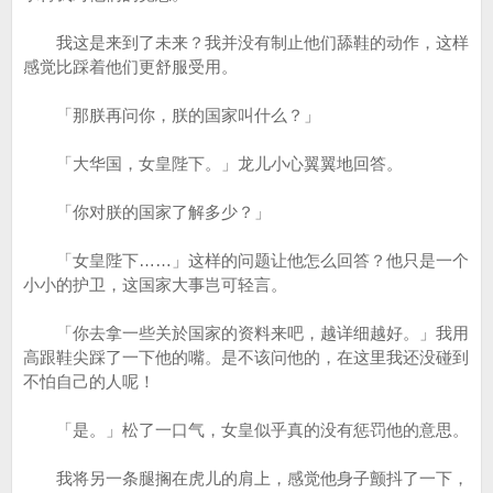
我这是来到了未来？我并没有制止他们舔鞋的动作，这样
感觉比踩着他们更舒服受用。
「那朕再问你，朕的国家叫什么？」
「大华国，女皇陛下。」龙儿小心翼翼地回答。
「你对朕的国家了解多少？」
「女皇陛下……」这样的问题让他怎么回答？他只是一个
小小的护卫，这国家大事岂可轻言。
「你去拿一些关於国家的资料来吧，越详细越好。」我用
高跟鞋尖踩了一下他的嘴。是不该问他的，在这里我还没碰到
不怕自己的人呢！
「是。」松了一口气，女皇似乎真的没有惩罚他的意思。
我将另一条腿搁在虎儿的肩上，感觉他身子颤抖了一下，