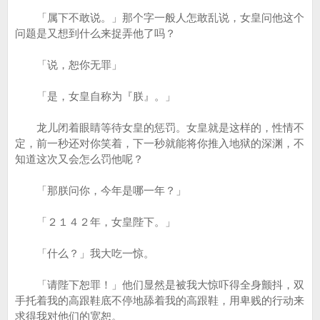
「属下不敢说。」那个字一般人怎敢乱说，女皇问他这个
问题是又想到什么来捉弄他了吗？
「说，恕你无罪」
「是，女皇自称为『朕』。」
龙儿闭着眼睛等待女皇的惩罚。女皇就是这样的，性情不
定，前一秒还对你笑着，下一秒就能将你推入地狱的深渊，不
知道这次又会怎么罚他呢？
「那朕问你，今年是哪一年？」
「２１４２年，女皇陛下。」
「什么？」我大吃一惊。
「请陛下恕罪！」他们显然是被我大惊吓得全身颤抖，双
手托着我的高跟鞋底不停地舔着我的高跟鞋，用卑贱的行动来
求得我对他们的宽恕。