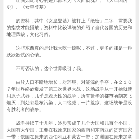
让我如此专心的是几部名为《大陆概况》、《大华国历
史》、《女皇登基》
的资料，其中《女皇登基》被打上「绝密」二字，需要我
的指纹才能播放，资料中比较详细的介绍了当代各国的历史和
地理风貌，文化习俗。
这些东西真的是让我大吃一惊呢，不过，更多的却是一种
跃跃欲试的心情。
不可否认的，这个世界吸引了我。
由於人口不断地增长，对环境、对能源的争夺，在２１０
７年世界终於爆发了第三次世界大战，这场战争从一开始就使
用原子武器，几乎是毁灭性的战争，所有繁华的都市顷刻灰飞
烟灭，到处都是核污染，人口锐减，一片荒凉。这场战争是没
有胜利者的战争。
战争持续了十几年，逐步形成了几个大国和几百个小国，
大国有大华国，主要在我原来国家的西南和东南亚的贫穷国家
一带；俄国在原来的西伯利亚和蒙古一带；加洲国在原来加拿