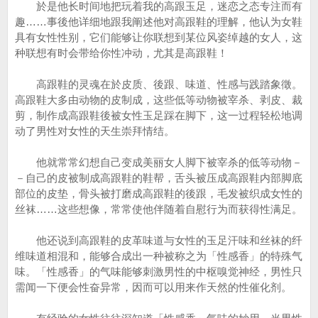
於是他长时间地把玩着我的高跟玉足，迷恋之态专注而有
趣……事後他详细地跟我阐述他对高跟鞋的理解，他认为女鞋
具有女性性别，它们能够让你联想到某位风姿绰越的女人，这
种联想有时会带给你性冲动，尤其是高跟鞋！
高跟鞋的灵魂在於皮质、後跟、味道、性感与践踏象徵。
高跟鞋大多由动物的皮制成，这些低等动物被宰杀、剥皮、裁
剪，制作成高跟鞋後被女性玉足踩在脚下，这一过程轻松地调
动了男性对女性的天生崇拜情结。
他就常常幻想自己变成美丽女人脚下被宰杀的低等动物－
－自己的皮被制成高跟鞋的鞋帮，舌头被压成高跟鞋内部脚底
部位的皮垫，骨头被打磨成高跟鞋的後跟，毛发被织成女性的
丝袜……这些想像，常常使他伴随着自慰行为而获得性满足。
他还说到高跟鞋的皮革味道与女性的玉足汗味和丝袜的纤
维味道相混和，能够合成出一种被称之为「性感香」的特殊气
味。「性感香」的气味能够刺激男性的中枢嗅觉神经，男性只
需闻一下便会性奋异常，因而可以用来作天然的性催化剂。