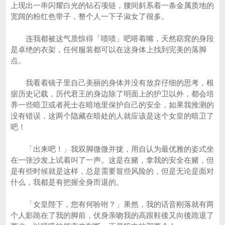
上现出一串闪耀白光的钻石项链，腰间斜系着一条金属质地的
宽阔的粉红色带子，整个人一下子淑女了很多。
连我都被这气质惊得「啧啧」吧嗒着嘴，天然窈窕的身段
是卓绝的衣架，任何服装都可以在这身体上找到完美的落脚
点。
我看着镜子里自己美丽的身体并没有放弃仔细的思考，根
据历史记载，历代君王的身边除了明面上的护卫以外，都会培
养一些暗卫或者死士在暗地里保护自己的安全，如果我推测的
没有错误，这两个隐藏在暗处的人就应该是这个女皇的暗卫了
吧！
「出来吧！」我双脚微微并拢，用自认为最优雅的姿式坐
在一张沙发上试着叫了一声。这是在赌，拿我的安全在赌，但
是有些时候就是这样，总是需要冒些风险的，但是无论是面对
什么，我都是有把握全身而退的。
「女皇陛下，您有何吩咐？」果然，我的话音刚落就有两
个人影跪在了我的脚前，伏身亲吻我的高跟鞋後又向後跪退了