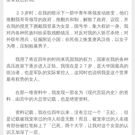
２３岁时，在我的暗示下一群中青年将领发动政变，他们
推翻我哥哥领导的政府，推翻共和制，解散了政府、议院，并
在我的授意下拥戴我登基为女皇，国号华，集大权於一身。我
对内各种民族纠纷采取残酷镇压，对反对我的人斩尽杀绝；对
外联年用兵，征服附近小国；在民俗上恢复唐风汉俗，以女子
为尊，压制粗暴男子。
我用了将近四年的时间来巩固我的权力，国家在我的各种
高压政策下逐步进入正轨。我现在是２７岁，是大华国最高的
统治者，也是军队的实际掌控人，这同时也说明我是这个世界
最有权势的女人。
在那一堆资料中，我发现一部名为《现代宫廷内史》的资
料，由宫中的大总管记载，也是绝密资料。
资料记载，我在位四年以来，没有立过一个「王妃」，但
是记载被我宠幸过的侍人却是无数！而且，被宠幸过的人名後
有部份被红笔标上了「已死」两个大字，让我对这个女皇的认
识又加深了一层。