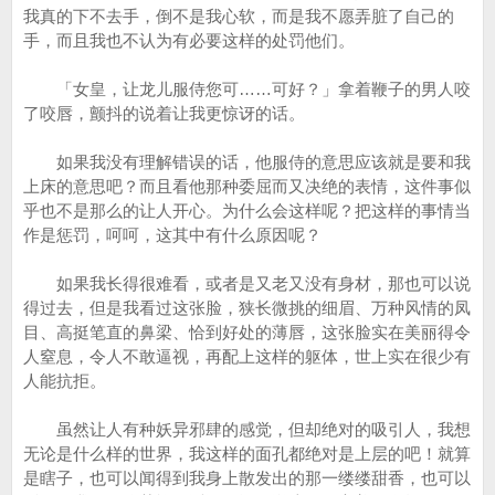
我真的下不去手，倒不是我心软，而是我不愿弄脏了自己的
手，而且我也不认为有必要这样的处罚他们。
「女皇，让龙儿服侍您可……可好？」拿着鞭子的男人咬
了咬唇，颤抖的说着让我更惊讶的话。
如果我没有理解错误的话，他服侍的意思应该就是要和我
上床的意思吧？而且看他那种委屈而又决绝的表情，这件事似
乎也不是那么的让人开心。为什么会这样呢？把这样的事情当
作是惩罚，呵呵，这其中有什么原因呢？
如果我长得很难看，或者是又老又没有身材，那也可以说
得过去，但是我看过这张脸，狭长微挑的细眉、万种风情的凤
目、高挺笔直的鼻梁、恰到好处的薄唇，这张脸实在美丽得令
人窒息，令人不敢逼视，再配上这样的躯体，世上实在很少有
人能抗拒。
虽然让人有种妖异邪肆的感觉，但却绝对的吸引人，我想
无论是什么样的世界，我这样的面孔都绝对是上层的吧！就算
是瞎子，也可以闻得到我身上散发出的那一缕缕甜香，也可以