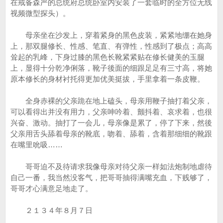
在戒备森严的总统府总统卧室内安装了一套临时的全方位无线
视频微型探头）。
母亲坐在沙发上，穿着紧身的黑色皮装，紧紧地绷在她身
上，那双腿修长、性感、笔直、有弹性，性感到了极点；高高
耸起的乳峰，下身过膝的黑色长靴紧紧贴在修长健美的玉腿
上，显得十分乾净俐落，靴子後面的细跟足足有三寸高，将她
原本修长的身材衬托得更加优美挺拔，手里拿着一条皮鞭。
全身赤裸的父亲跪在地上磕头，母亲用鞭子抽打着父亲，
可以看得出并没有用力，父亲呻吟着、颤抖着、哀求着，也很
兴奋、激动。抽打了一会儿，母亲像是累了，停了下来，然後
父亲用舌头舔着母亲的靴底，吻着、舔着，含着那细细的靴跟
在嘴里吮吸……
哥哥迫不及待请求我像母亲对待父亲一样如法炮制地虐待
自己一番，我当然没客气，把哥哥抽得满嘴充血，下贱够了，
哥哥才心满意足地走了。
２１３４年８月７日