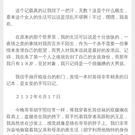
这个记载真的让我捏了一把汗，无数？这是个什么概念，
看来这个女人的生活可以说是淫乱不堪啊！不过，嘿嘿，我喜
欢。
在原来的那个世界里，我的生活可以说是十分放纵的，一
夜情之类的事情对我而言并不陌生，作为一个杀手需要一些事
情来发泄自己的慾望，而男人对我来说就是最好的发泄品。记
得，我在杀了第一个人之後就告别了自己的女孩身份，而那年
我只有１８岁，至於对象，我只记得是一个很腼腆的大男孩。
我信手抽开梳妆台的柜门，发现一本封装得非常精美的日
记本，是女皇的手写日记。
２１３２年６月１７日
今晚哥哥胡宇照往常一样，将我穿着长筒丝袜的双腿搁在
双肩上，盘腿坐在我的胯下，双手托着我穿者高跟鞋的玉足，
我虽然坐在沙发上，感觉就像是骑在哥哥的脖子上。我们非常
兴奋地偷窥着我父亲和母亲的夜生活（胡宇利用他独特的身份