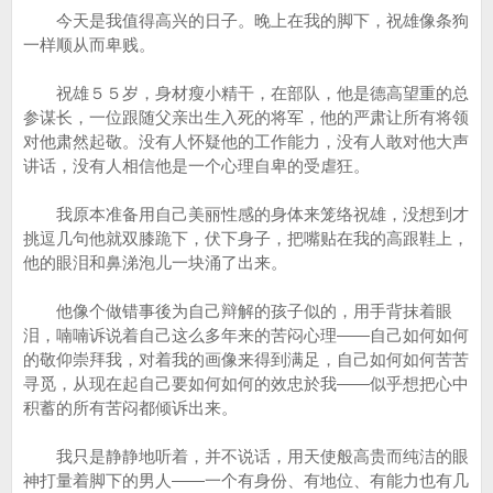
今天是我值得高兴的日子。晚上在我的脚下，祝雄像条狗
一样顺从而卑贱。
祝雄５５岁，身材瘦小精干，在部队，他是德高望重的总
参谋长，一位跟随父亲出生入死的将军，他的严肃让所有将领
对他肃然起敬。没有人怀疑他的工作能力，没有人敢对他大声
讲话，没有人相信他是一个心理自卑的受虐狂。
我原本准备用自己美丽性感的身体来笼络祝雄，没想到才
挑逗几句他就双膝跪下，伏下身子，把嘴贴在我的高跟鞋上，
他的眼泪和鼻涕泡儿一块涌了出来。
他像个做错事後为自己辩解的孩子似的，用手背抹着眼
泪，喃喃诉说着自己这么多年来的苦闷心理——自己如何如何
的敬仰崇拜我，对着我的画像来得到满足，自己如何如何苦苦
寻觅，从现在起自己要如何如何的效忠於我——似乎想把心中
积蓄的所有苦闷都倾诉出来。
我只是静静地听着，并不说话，用天使般高贵而纯洁的眼
神打量着脚下的男人——一个有身份、有地位、有能力也有几