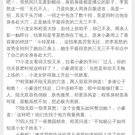
吧！」突然间只见黄影幌动，身前身後都是拂尘的影子。李莫
愁这一招「无孔不入」，乃是向敌人周身百骸进攻，虽是一
招，其实千头万绪，一招之中包含了数十招，竟是同时点他全
身各处大穴，正是她生平最得意的三无三不手。
??小龙女和程英大惊，欲待上前助手，却已不及。两条人
影一触即分，结果却是李莫愁倒在了地上。原来小豪用上了慕
容家的绝技°°「斗转星移」。这招果真厉害无比，把李莫愁的
攻势全转到了她自己身上，她生平最得意的三无三不手却点中
了自己的全身各处大穴。
??小龙女看得又惊又呆，拉着小豪的手问∶「过儿，你的
功夫甚麽时候这样好了？」小豪调笑道∶「当然是和你天天晚
上练的！」小龙女听得脸上升起一丝娇羞。
??程英解开陆无双的穴道，两人双双拜倒道∶「多谢公子
相救！」小豪连忙扶起，口中连称不敢，暗中却偷偷打量二
人。陆无双容色俏丽，肤色微黑，却更添风姿；程英身材苗条
玲珑，面貌虽然不知，想必极为美丽。
??陆无双一指李莫愁∶「这个女魔头如何整治她？」小豪
道∶「这样吧！咱们先找个地方商量商量。」
??四人找了一座雅园精舍。程英问道∶「不知杨公子如何
知道小女子姓名？」
小豪想∶「难道我能告诉你是从书里知道的吗？说了你也