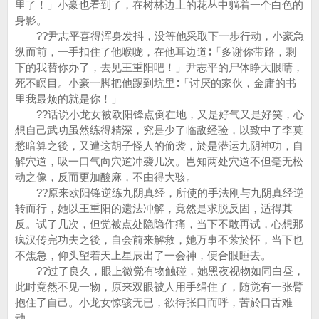
里了！」小豪也看到了，在树林边上的花丛中躺着一个白色的
身影。
??尹志平喜得浑身发抖，没等他采取下一步行动，小豪急
纵而前，一手扣住了他喉咙，在他耳边道∶「多谢你带路，剩
下的我替你办了，去见王重阳吧！」尹志平的尸体睁大眼睛，
死不瞑目。小豪一脚把他踢到坑里∶「讨厌的家伙，金庸的书
里我最烦的就是你！」
??话说小龙女被欧阳锋点倒在地，又是好气又是好笑，心
想自己武功虽然练得精深，究是少了临敌经验，以致中了李莫
愁暗算之後，又遭这胡子怪人的偷袭，於是潜运九阴神功，自
解穴道，吸一口气向穴道冲袭几次。岂知两处穴道不但毫无松
动之像，反而更加酸麻，不由得大骇。
??原来欧阳锋逆练九阴真经，所使的手法刚与九阴真经逆
转而行，她以王重阳的遗法冲解，竟然是求脱反固，适得其
反。试了几次，但觉被点处隐隐作痛，当下不敢再试，心想那
疯汉传完功夫之後，自会前来解救，她万事不萦於怀，当下也
不焦急，仰头望着天上星辰出了一会神，便合眼睡去。
??过了良久，眼上微觉有物触碰，她黑夜视物如同白昼，
此时竟然不见一物，原来双眼被人用手绢住了，随觉有一张臂
抱住了自己。小龙女惊骇无已，欲待张口而呼，苦於口舌难
动。