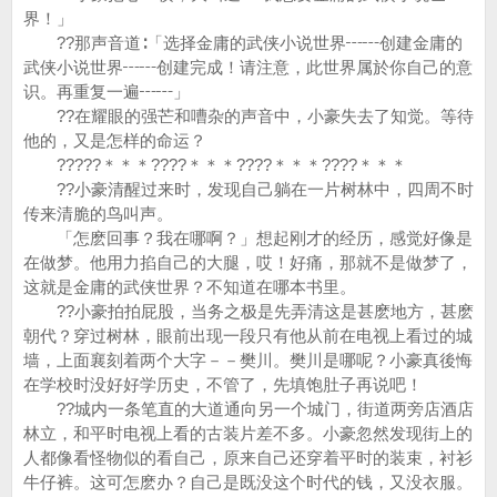
界！」
??那声音道∶「选择金庸的武侠小说世界┅┅创建金庸的
武侠小说世界┅┅创建完成！请注意，此世界属於你自己的意
识。再重复一遍┅┅」
??在耀眼的强芒和嘈杂的声音中，小豪失去了知觉。等待
他的，又是怎样的命运？
?????＊＊＊????＊＊＊????＊＊＊????＊＊＊
??小豪清醒过来时，发现自己躺在一片树林中，四周不时
传来清脆的鸟叫声。
「怎麽回事？我在哪啊？」想起刚才的经历，感觉好像是
在做梦。他用力掐自己的大腿，哎！好痛，那就不是做梦了，
这就是金庸的武侠世界？不知道在哪本书里。
??小豪拍拍屁股，当务之极是先弄清这是甚麽地方，甚麽
朝代？穿过树林，眼前出现一段只有他从前在电视上看过的城
墙，上面襄刻着两个大字－－樊川。樊川是哪呢？小豪真後悔
在学校时没好好学历史，不管了，先填饱肚子再说吧！
??城内一条笔直的大道通向另一个城门，街道两旁店酒店
林立，和平时电视上看的古装片差不多。小豪忽然发现街上的
人都像看怪物似的看自己，原来自己还穿着平时的装束，衬衫
牛仔裤。这可怎麽办？自己是既没这个时代的钱，又没衣服。