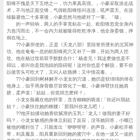
阳锋不愧是天下五绝之一，功力果真高强。」小豪采取游走战
术，不与他正面交锋，气得欧阳锋怪叫连连，吼声震天。在连
续躲避他二十多掌後，小豪忽然与他硬对了一掌。「啵」
的一声轻响，两人的手掌竟粘在一起。欧阳锋忽觉全身内
力急泻而出，不一会内力就被吸得乾乾净净，他全身委顿，摔
倒在地上。
??小豪所使的，正是《天龙八部》里段誉所擅长的北冥神
功。他在奄奄一息的欧阳锋死穴又补了一脚，开始为两人挖
坟。他在杨过坟前双手默默合什∶「杨老兄！我这麽做也是不
得以，谁叫你是我泡妞的阻碍呢！这对你也是个解脱，要不你
以後苦头可吃大了，又叫人砍胳膊；又中情花毒。」
??小豪回到树林解开小龙女的穴道，她仍是软绵绵的倚在
他身上，似乎周身骨骼尽皆熔化了一般。小豪伸臂扶住她肩
膀，柔声道∶「姑姑，你觉得怎麽样？」
小龙女脸藏在他的怀里，含含糊糊的嗔道∶「你还叫我姑
姑？」小豪扶住她的柳腰∶「那我叫你龙儿吧！」
??他开始揉动她香软腻滑的玉乳∶「龙儿！做我的妻子好
吗？」小龙女敏感的身体立刻起了反应，没等她回答，小嘴已
被他的嘴封住了，只能发出「咿咿呀呀」的声音。小豪松开裤
带，剑及履及，阳具重新回到她的蜜穴中，在他一波又一波的