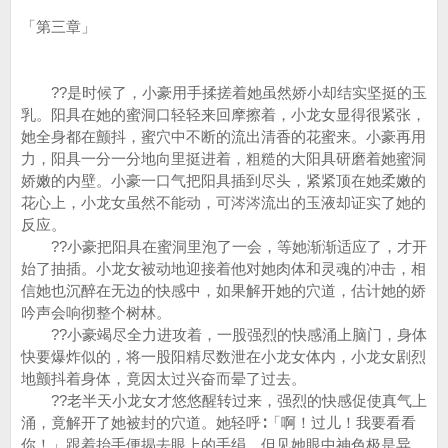
「第三章」
??是时候了，小豪用手揉搓着她虽然娇小却结实坚挺的玉
乳。阳具在她的蜜洞口轻轻来回摩擦着，小龙女显得很紧张，
她全身都在颤抖，蜜穴中不断的流出清香的花蜜来。小豪再用
力，阳具一分一分地向里挺进着，粗糙的大阳具研磨着她蜜洞
娇嫩的内壁。小豪一口气把阳具插到尽头，紧紧顶在她柔嫩的
花心上，小龙女虽然不能动，可涔涔流出的玉液却证实了她的
反应。
??小豪把阳具在蜜洞里泡了一会，等她渐渐适应了，才开
始了抽插。小龙女被动地迎接着他对她肉体和灵魂的冲击，相
信她也沉醉在无边的快感中，如果解开她的穴道，估计她的娇
吟声会响彻整个树林。
??小豪竭尽全力进攻着，一股强烈的快感涌上脑门，身体
快要爆炸似的，将一股阳精尽数泄在小龙女体内，小龙女剧烈
地颤抖着身体，竟因太过兴奋而晕了过去。
??老半天小龙女才悠悠醒转过来，强烈的快感促使真气上
涌，竟解开了她被封的穴道。她轻呼∶「啊！过儿！我要看看
你！」跟着抬手便揭去眼上的手绢。但见她眼中神色极是异