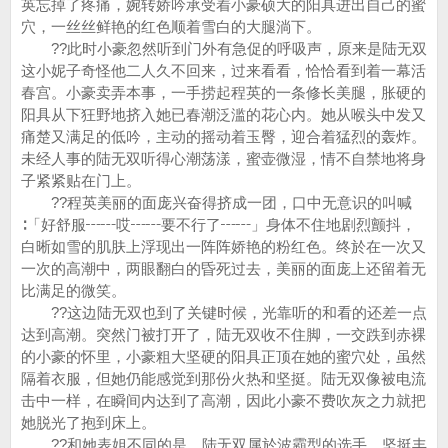
英忘掉了疼痛，婉转娇吟承受着小豪硕大的阳具进出自己的蜜
穴，一丝丝鲜艳的红色顺着雪白的大腿淌下。
??此时小豪忽然听到门外有急促的呼吸声，原来是陆无双
这小妮子奇怪他二人久不回来，过来看看，恰恰看到着一幕活
春宫。小豪卖弄本事，一手捞起程英的一条修长美腿，胀硬的
阳具从下狂野地挤入她已春潮泛滥的花心内。她从喉头中发又
痛楚又满足的低吟，主动的摇动着玉臀，迎合着猛烈的轰炸。
未经人事的陆无双听得心潮荡漾，蜜壶微湿，情不自禁地将身
子紧紧贴在门上。
??程英美丽的面庞兴奋得挤成一团，口中无意识的叫喊
∶「好舒服┅┅哎┅┅要不行了┅┅」身体不住地剧烈颤抖，
白晰如雪的肌肤上浮现出一阵阵娇艳的粉红色。终於在一次又
一次的高潮中，两眼翻白的昏死过去，美丽的面庞上还留着无
比满足的微笑。
??这边陆无双也到了关键时候，光靠听的和看的还差一点
达到高潮。突然门被打开了，陆无双收不住脚，一交跌到赤裸
的小豪的怀里，小豪粗大坚硬的阳具正顶在她的蜜穴处，虽然
隔着衣服，但她仍能感觉到那份火热和坚挺。陆无双像被电流
击中一样，在瞬间内达到了高潮，因此小豪不费吹灰之力就把
她脱光了抱到床上。
??和她表姐不同的是，陆无双属於波霸型的选手，坚挺丰