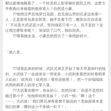
都以疲倦地睡着了，一个轻灵的人影穿梭於庭院之间。这麽大
半夜跑出来偷窥的能有谁人？自然是小豪。
??他悄没声息地穿过花园，忽见假山旁的石桌边坐着一
人，正是那草包美女郭芙。她手支着下巴，嘴里自言自语道
∶「不论是大武还是小武，世间倘若只有一人，岂不是好？这
让我怎麽取舍呢？」深深叹了口气，独自回房。
??看着她走远，小豪忽然想出了一条绝妙好计。
「第八章」
??清晨起床的时候，武氏兄弟又开始了每天早晨例行的练
剑。大武练了一会就坐在一旁发呆；小武则拿着把剑对着稻草
人乱砍∶「砍死你！砍死你！看你还敢抢！」把一个好端端练
武用的稻草人砍得七零八落。
??大武看在眼中，有会於心。忽然问道∶「你是不是想到
杨过那小子，怕他和你抢芙妹？」小武一惊∶「啊！这个
┅┅」大武道∶「我们两兄弟有甚麽不能说的？芙妹跟谁本是
我们的事，哪到这小子来插一杠子！」