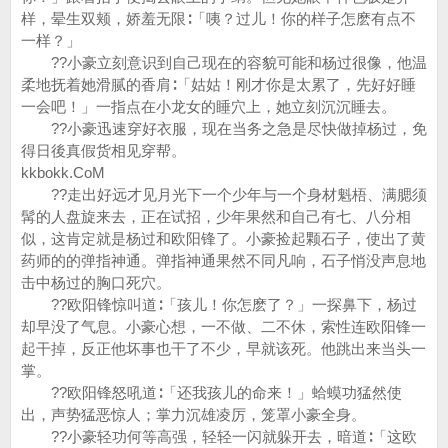
样，晕生双颊，娇羞无限∶「咦？过儿！你的样子怎麽有点不
一样？」
??小豪立刻意识到自己现在的容貌可能和杨过很像，他温
柔地抚着她滑腻的香肩∶「姑姑！刚才你是太累了，先好好睡
一会吧！」一指点在小龙女的睡穴上，她立刻沉沉睡去。
??小豪迅速穿好衣服，现在当务之急是尽快做掉杨过，免
得日後真假货相见穿帮。
kkbokk.CoM
??走出好远才见月光下一个少年与一个身材魁梧、满腮须
髯的人盘旋来去，正在试招，少年果然和自己有七、八分相
似，这肯定就是杨过和欧阳锋了。小豪捡起颗石子，使出了黄
药师的的弹指神通。弹指神通果然不同凡响，石子悄没声息地
击中杨过的胸口死穴。
??欧阳锋惊叫道∶「孩儿！你怎麽了？」一探鼻下，杨过
却早没了气息。小豪心想，一不做、二不休，索性连欧阳锋一
起干掉，反正他坏事也干了不少，早就该死。他跳出来当头一
掌。
??欧阳锋怒吼道∶「还我孩儿的命来！」蛤蟆功猛然使
出，声势猛恶惊人；掌力沉雄凌厉，笼罩小豪全身。
??小豪轻功何等高强，轻轻一闪就躲开去，暗道∶「这欧