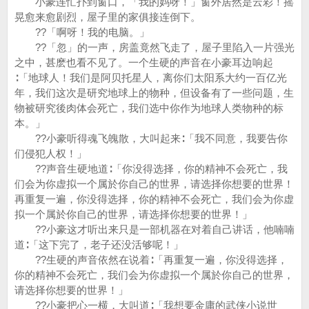
小豪连忙扑到窗口，「我的妈呀！」窗外居然是云彩！摇
晃愈来愈剧烈，屋子里的家俱接连倒下。
??「啊呀！我的电脑。」
??「忽」的一声，房盖竟然飞走了，屋子里陷入一片强光
之中，甚麽也看不见了。一个生硬的声音在小豪耳边响起
∶「地球人！我们是阿贝托星人，离你们太阳系大约一百亿光
年，我们这次是研究地球上的物种，但设备有了一些问题，生
物被研究後肉体会死亡，我们选中你作为地球人类物种的标
本。」
??小豪听得魂飞魄散，大叫起来∶「我不同意，我要告你
们侵犯人权！」
??声音生硬地道∶「你没得选择，你的精神不会死亡，我
们会为你虚拟一个属於你自己的世界，请选择你想要的世界！
再重复一遍，你没得选择，你的精神不会死亡，我们会为你虚
拟一个属於你自己的世界，请选择你想要的世界！」
??小豪这才听出来只是一部机器在对着自己讲话，他喃喃
道∶「这下完了，老子还没活够呢！」
??生硬的声音依然在说着∶「再重复一遍，你没得选择，
你的精神不会死亡，我们会为你虚拟一个属於你自己的世界，
请选择你想要的世界！」
??小豪把心一横，大叫道∶「我想要金庸的武侠小说世