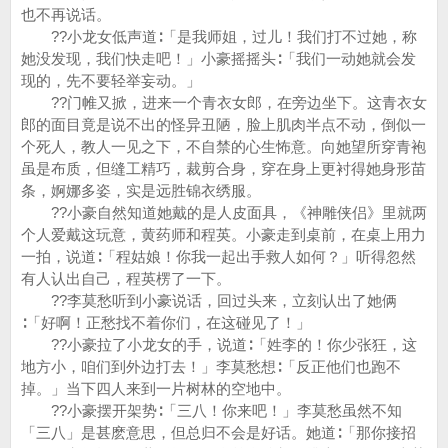
也不再说话。
??小龙女低声道∶「是我师姐，过儿！我们打不过她，称
她没发现，我们快走吧！」小豪摇摇头∶「我们一动她就会发
现的，先不要轻举妄动。」
??门帷又掀，进来一个青衣女郎，在旁边坐下。这青衣女
郎的面目竟是说不出的怪异丑陋，脸上肌肉半点不动，倒似一
个死人，教人一见之下，不自禁的心生怖意。向她望所穿青袍
虽是布质，但缝工精巧，裁剪合身，穿在身上更衬得她身形苗
条，婀娜多姿，实是远胜锦衣绣服。
??小豪自然知道她戴的是人皮面具，《神雕侠侣》里就两
个人爱戴这玩意，黄药师和程英。小豪走到桌前，在桌上用力
一拍，说道∶「程姑娘！你我一起出手救人如何？」听得忽然
有人认出自己，程英楞了一下。
??李莫愁听到小豪说话，回过头来，立刻认出了她俩
∶「好啊！正愁找不着你们，在这碰见了！」
??小豪拉了小龙女的手，说道∶「姓李的！你少张狂，这
地方小，咱们到外边打去！」李莫愁想∶「反正他们也跑不
掉。」当下四人来到一片树林的空地中。
??小豪摆开架势∶「三八！你来吧！」李莫愁虽然不知
「三八」是甚麽意思，但总归不会是好话。她道∶「那你接招