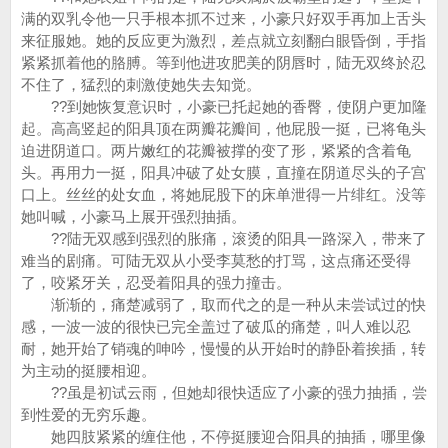
满的双乳令他一只手根本抓不过来，小豪只好双手再加上舌头
来征服她。她的反应更为激烈，差点就立刻翻白眼昏倒，手指
紧紧抓着他的胳膊。等到他进攻肥美的阴唇时，陆无双终於忍
不住了，猛烈的刺激使她失去知觉。
??到她恢复意识时，小豪已托起她的香臀，使阴户更加隆
起。高高竖起的阳具顶在两瓣花瓣间，他屁股一挺，已将龟头
迫进阴道口。两片嫩红的花瓣被撑的变了形，紧紧的含着龟
头。再用力一挺，阳具冲破了处女膜，直撞在阴道尽头的子宫
口上。丝丝的处女血，将她屁股下的床单泄得一片绯红。没等
她叫喊，小豪马上展开强烈抽插。
??陆无双感到强烈的胀痛，滚烫的阳具一路深入，带来了
难当的剧痛。可陆无双从小受李莫愁的打骂，这点痛还受得
了，咬紧牙关，忍受着阳具的强力撞击。
渐渐的，痛楚减弱了，取而代之的是一种从未尝试过的快
感，一波一波的很快已完全盖过了破瓜的痛楚，叫人难以忍
耐，她开始了销魂的呻吟，慢慢的从开始时的静卧着挨插，转
为主动的挺腰相迎。
??虽是初试云雨，但她却很快适应了小豪的强力抽插，尝
到性爱的无穷乐趣。
她四肢紧紧的缠住他，不停挺腰迎合阳具的抽插，哪里像