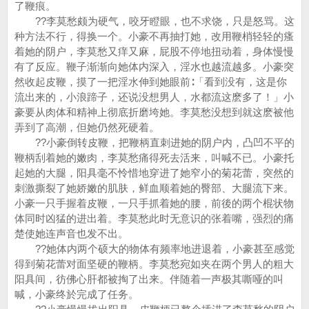
了鞭痕。
??李莫愁颇为硬气，咬牙瞪眼，也不求饶，只是怒骂。这
种方法不行，得换一个。小豪不再抽打她，改用鞭梢轻轻的瘙
着她的阴户，李莫愁又痒又麻，屁股不停地扭动着，身体慢慢
有了反应。鞭子渐渐向她体内深入，淫水也越流越多。小豪突
然收起皮鞭，摸了一把淫水伸到她眼前∶「看到没有，这是你
流出来的，小浪蹄子，还说没想男人，水都流这麽多了！」小
豪要从肉体和精神上彻底折磨垮她。李莫愁没想到就这麽被他
弄到了高潮，但她仍然死硬着。
??小豪倒转皮鞭，把鞭柄直刺进她的阴户内，凸凹不平的
鞭柄刮着她的嫩肉，李莫愁痛得死去活来，叫喊不已。小豪托
起她的大腿，阳具毫不怜惜地穿进了她窄小的菊花蕾，突然的
刺激撕裂了她娇嫩的肌肤，鲜血顺着她的臀部、大腿流下来。
小豪一只手握着皮鞭，一只手抓着她的腰，前後的两个棍状物
体同时凶猛的进出着。李莫愁此时无意识的张着嘴，强烈的痛
楚使她连声音也发不出。
??她体内两个硕大的物体有频率地进退着，小豪甚至感觉
得到菊花蕾对面坚硬的鞭柄。李莫愁宛如夹在两个男人的粗大
阳具间，彷佛心肝都被掏了出来。伴随着一声极其嘶哑的叫
喊，小豪终於完成了任务。