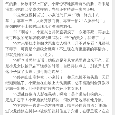
气的脸，比原来强上百倍。小豪惊讶地摸着自己的脸，看来是
潜意识把自己变成这样的，当然还有待进一步的证明。
??先拿这棵树试试，小豪吐气开声∶「嗨！降龙十八
掌！」喀嚓一声，大树齐腰而折。再来一招∶「六脉神剑！」
剩馀的树干上顿时出现几个深深的洞孔。
??「啊哈！」小豪兴奋得简直要疯了，永远不死，再加上
无可匹敌的绝顶容貌和绝世武功∶「书中的美女，我来了！」
??本来要找李莫愁这恶毒女人报仇，只不过多看了几眼就
下毒手，可真是个超级女魔啊！不过现在有更重要的事情办，
那就是她的师妹－－小龙女。
??听李莫愁的谈话，她应该是刚从古墓里逃出来不久，正
是小龙女快被尹志平强暴的时候，自己得快点去，别被尹志平
这小子拔了头筹，那可悔之晚矣！
??终南山山高林密，小豪转了一整天也摸不着头脑，天已
经渐渐黑了。小豪坐在山坡上大伤脑筋，总不能跑到全真教揪
尹志平出来，问他甚麽时候去强奸小龙女吧！
??远处好像有人影在晃动，啊哈！是个道装打扮的人，一
定是尹志平！小豪施展绝顶轻功，悄没声息地跟在他身後。
??尹志平一边走一边左顾右盼，嘴里还自言自语∶「听杨
过说龙姑娘在树林中被欧阳锋封住点了穴道，在哪里呢？在这