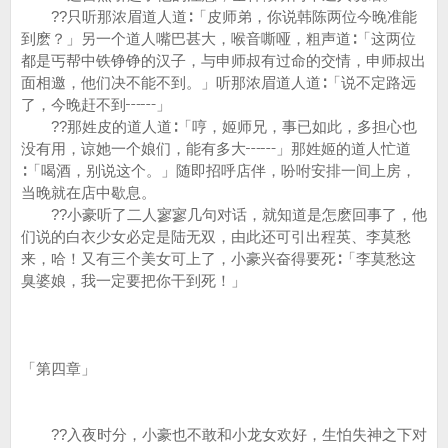
??只听那浓眉道人道∶「皮师弟，你说韩陈两位今晚准能
到麽？」另一个道人嘴巴甚大，喉音嘶哑，粗声道∶「这两位
都是丐帮中铁铮铮的汉子，与申师叔有过命的交情，申师叔出
面相邀，他们决不能不到。」听那浓眉道人道∶「说不定路远
了，今晚赶不到┅┅」
??那姓皮的道人道∶「哼，姬师兄，事已如此，多担心也
没有用，谅她一个娘们，能有多大┅┅」那姓姬的道人忙道
∶「喝酒，别说这个。」随即招呼店伴，吩咐安排一间上房，
当晚就在店中歇息。
??小豪听了二人寥寥几句对话，就知道是怎麽回事了，他
们说的白衣少女必定是陆无双，由此还可引出程英、李莫愁
来，哈！又有三个美女可上了，小豪兴奋得要死∶「李莫愁这
臭婆娘，我一定要把你干到死！」
「第四章」
??入夜时分，小豪也不敢和小龙女欢好，生怕失神之下对