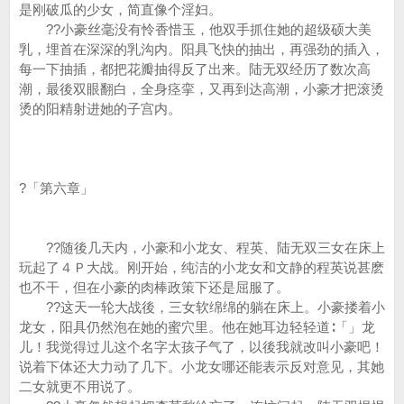
是刚破瓜的少女，简直像个淫妇。
??小豪丝毫没有怜香惜玉，他双手抓住她的超级硕大美
乳，埋首在深深的乳沟内。阳具飞快的抽出，再强劲的插入，
每一下抽插，都把花瓣抽得反了出来。陆无双经历了数次高
潮，最後双眼翻白，全身痉挛，又再到达高潮，小豪才把滚烫
烫的阳精射进她的子宫内。
?「第六章」
??随後几天内，小豪和小龙女、程英、陆无双三女在床上
玩起了４Ｐ大战。刚开始，纯洁的小龙女和文静的程英说甚麽
也不干，但在小豪的肉棒政策下还是屈服了。
??这天一轮大战後，三女软绵绵的躺在床上。小豪搂着小
龙女，阳具仍然泡在她的蜜穴里。他在她耳边轻轻道∶「」龙
儿！我觉得过儿这个名字太孩子气了，以後我就改叫小豪吧！
说着下体还大力动了几下。小龙女哪还能表示反对意见，其她
二女就更不用说了。