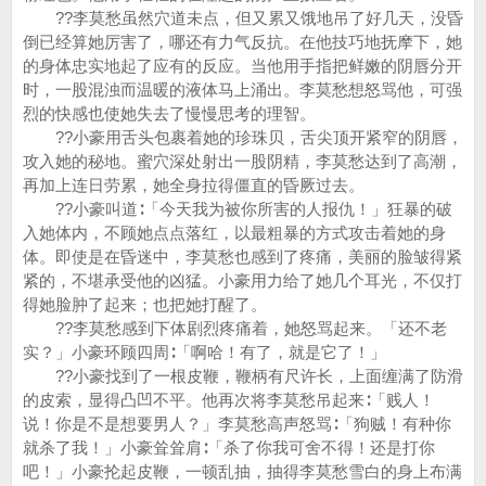
??李莫愁虽然穴道未点，但又累又饿地吊了好几天，没昏
倒已经算她厉害了，哪还有力气反抗。在他技巧地抚摩下，她
的身体忠实地起了应有的反应。当他用手指把鲜嫩的阴唇分开
时，一股混浊而温暖的液体马上涌出。李莫愁想怒骂他，可强
烈的快感也使她失去了慢慢思考的理智。
??小豪用舌头包裹着她的珍珠贝，舌尖顶开紧窄的阴唇，
攻入她的秘地。蜜穴深处射出一股阴精，李莫愁达到了高潮，
再加上连日劳累，她全身拉得僵直的昏厥过去。
??小豪叫道∶「今天我为被你所害的人报仇！」狂暴的破
入她体内，不顾她点点落红，以最粗暴的方式攻击着她的身
体。即使是在昏迷中，李莫愁也感到了疼痛，美丽的脸皱得紧
紧的，不堪承受他的凶猛。小豪用力给了她几个耳光，不仅打
得她脸肿了起来；也把她打醒了。
??李莫愁感到下体剧烈疼痛着，她怒骂起来。「还不老
实？」小豪环顾四周∶「啊哈！有了，就是它了！」
??小豪找到了一根皮鞭，鞭柄有尺许长，上面缠满了防滑
的皮索，显得凸凹不平。他再次将李莫愁吊起来∶「贱人！
说！你是不是想要男人？」李莫愁高声怒骂∶「狗贼！有种你
就杀了我！」小豪耸耸肩∶「杀了你我可舍不得！还是打你
吧！」小豪抡起皮鞭，一顿乱抽，抽得李莫愁雪白的身上布满