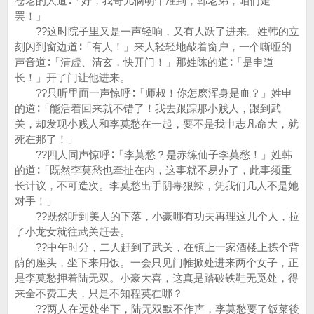
苍老的人道∶「好，我哥儿俩明午准到，韩老弟，咱们走
罢！」
??这时院子里又是一声轻响，又有人跃了进来。姓韩的立
刻闪到窗边道∶「有人！」来人轻轻地敲着窗户，一个嘶哑的
声音道∶「清虚、清玄，快开门！」那姓陈的道∶「是申道
长！」开了门让他进来。
??只听里面一声惊呼∶「师叔！你怎麽浑身是血？」姓申
的道∶「能活着回来就不错了！我去跟踪那小贱人，跟到武
关，却发现小贱人和李莫愁在一起，要不是我申志凡命大，就
死在那了！」
??四人同声惊呼∶「李莫愁？是赤练仙子李莫愁！」姓韩
的道∶「既然李莫愁也牵扯在内，这事就不易办了，此事须重
长计议，不可造次。李莫愁出手阴毒狠辣，凭我们几人不是她
对手！」
??既然听到美人的下落，小豪哪有功夫再理这几个人，拉
了小龙女就往武关赶去。
??中午时分，二人赶到了武关，在镇上一家酒楼上拣个背
荫的座头，坐下来用饭。一会只见门帷掀处进来两个女子，正
是李莫愁押着陆无双。小豪大喜，这真是踏破铁鞋无觅处，得
来全不费工夫，只是不知程英在哪？
??两人在远处坐下，陆无双默不作声，李莫愁要了饭菜後