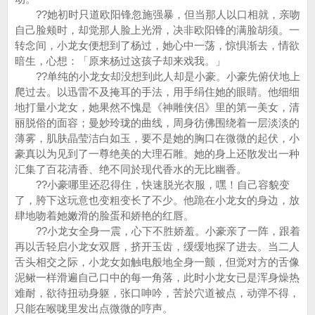
??她初时只道欧阳锋忽施强暴，但当那人以口相就，亲吻
自己脸颊时，却觉那人脸上光滑，决非欧阳锋的满脸胡须。一
转念间，小龙女便想到了杨过，她心中一荡，惊惧渐去，情欲
暗生，心想：「原来杨过这孩子却来戏我。」
??单纯的小龙女却没想到此人却是小豪。小豪先俯伏地上
爬过去。以迅雷不及掩耳的手法，用手绢住她的眼睛。他细细
地打量小龙女，她果然不愧是《神雕侠侣》里的第一美女，清
丽脱俗的面容；曼妙玲珑的曲线，周身彷佛围绕着一层淡淡的
薄雾，肌肤晶莹洁白如玉，要不是她的胸口在微微的起伏，小
豪真以为见到了一尊绝美的大理石雕。她的身上还散发出一种
汇集了百花清香、绝不同於现代香水的无比幽香。
??小豪哪里还忍得住，快速脱光衣服，嘿！自己容貌变
了，胯下这玩意也变粗变长了不少。他跪在小龙女的身边，放
肆地吻着她嫩滑的脸蛋和娇艳的红唇。
??小龙女全身一震，心下不胜娇羞。小豪亲了一阵，跟着
再以舌轻启小龙女双唇，挤开玉齿，缓缓地探了进去。当二人
舌头相交之际，小龙女如触电般地全身一颤，但觉对方的舌像
泥鳅一样滑遍自己口中的每一角落，此时小龙女已是浑身燥热
难耐，欲待扭动身躯，张口呻吟，苦於穴道被点，动弹不得，
只能在喉咙里发出点微微的哼声。