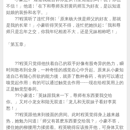
不信！」他道∶「在下和尊师东邪黄药师互为好友，是以知道
姑娘的装扮和名字。」
??程英听了连忙拜倒∶「原来杨大侠是师父的好友，那就
是我的长辈！」小豪听得哭笑不得，连忙把她扶起∶「我和尊
师只是忘年之交，你我年纪相差不大，还是兄妹相称吧！」
「第五章」
??程英只觉得他扶着自己的双手好像有股奇异的热力，瞬
时间散布到全身，一种奇怪的感觉在心中升起。原来从小豪知
道自己有随心所欲的能力後，就弄了数种春药，有的可以通过
嗅觉起作用；有的可以通过触觉去作用┅┅现在给程英用上的
正是触觉型春药。
??小豪道∶「英妹跟我来一下，尊师有东西要我交给
你。」又对小龙女和陆无双道∶「龙儿和无双妹子看好李莫
愁！」
??程英跟他来到後面的房间。此时程英觉得身上越来越
热，她勉力问道∶「师父有甚麽东西要交给我？」小豪不答，
搂住她的柳腰用力揉搓着。程英晓得应该推开他，可身体又软