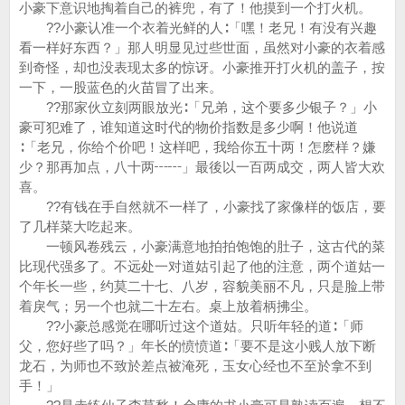
小豪下意识地掏着自己的裤兜，有了！他摸到一个打火机。
??小豪认准一个衣着光鲜的人∶「嘿！老兄！有没有兴趣
看一样好东西？」那人明显见过些世面，虽然对小豪的衣着感
到奇怪，却也没表现太多的惊讶。小豪推开打火机的盖子，按
一下，一股蓝色的火苗冒了出来。
??那家伙立刻两眼放光∶「兄弟，这个要多少银子？」小
豪可犯难了，谁知道这时代的物价指数是多少啊！他说道
∶「老兄，你给个价吧！这样吧，我给你五十两！怎麽样？嫌
少？那再加点，八十两┅┅」最後以一百两成交，两人皆大欢
喜。
??有钱在手自然就不一样了，小豪找了家像样的饭店，要
了几样菜大吃起来。
一顿风卷残云，小豪满意地拍拍饱饱的肚子，这古代的菜
比现代强多了。不远处一对道姑引起了他的注意，两个道姑一
个年长一些，约莫二十七、八岁，容貌美丽不凡，只是脸上带
着戾气；另一个也就二十左右。桌上放着柄拂尘。
??小豪总感觉在哪听过这个道姑。只听年轻的道∶「师
父，您好些了吗？」年长的愤愤道∶「要不是这小贱人放下断
龙石，为师也不致於差点被淹死，玉女心经也不至於拿不到
手！」