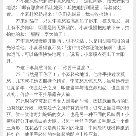
??小豪忽然想起把李莫愁给忘了，连忙问起。陆无双恨恨
地说∶「哪有那麽容易让她死！我把她扔到隔壁，等着你处
置。」小豪赶紧爬起来∶「你们先躺着，我去收拾她！」
??来到隔壁，只见李莫愁被高高吊了起来，披头散发。身
上有不少鞋印，明显是陆无双踢的。小豪慢慢把她放下来，拍
拍她的脸∶「醒醒！李大仙子！」
??李莫愁慢慢睁开眼睛，也不说话，只是用阴毒怨恨的目
光瞅着他。小豪看得很不爽∶「这种情况你还能发横啊！也算
你运气，可以痛痛快快地死！」说着，小豪脱衣亮出了大阳
具。
??这下李莫愁可慌了∶「你要干甚麽？」
??「当然是干你了！」小豪轻松地道。他伸手拽过李莫
愁，几下就把她衣服撕个精光。李莫愁又惊又怒，虽然她行走
江湖多年，仍是处子之身，即使当年与陆立鼎相恋，也是自持
以礼，何曾一丝不挂暴露在人前。
??此时的李莫愁正当女人最美的时候，因练武而保持的凹
凸有致的身段，既有处子之身特有的清纯；也有正当盛年的艳
丽。尝一尝这毒如蛇蝎的女人，也是另一种不同的风味啊！小
豪强行分开她雪白的大腿，只见一丝丝乌亮的柔毛形成一个倒
三角形，在花丛中央是两片紧闭的花唇，中间隐约现出鲜嫩的
粉红色。他用手轻轻的在隆起的阴户上按压着。