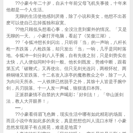
??小豪今年二十岁，自从十年前父母飞机失事後，十年来
他都是一个人生活。
无聊的生活使他感到厌倦，除了小说和美女，他想不出甚
麽可以使自己忘掉孤独和寂寞。
??他只顾低头想着心事，全没注意到窗外的情况。「又是
无聊的一天。」小豪打开电脑，看起了《笑傲江湖》。
??「令狐冲想长剑闪出，只听得「当」的一声响，八杆长
枪一齐跌落，八枪跌落，却只发出「当」一响，几乎是同时落
地。令狐冲一剑分刺八人手腕，自有先後之别，只是剑势实在
太快，八人便似同时中剑一般。他长剑既发，势难中断，跟着
第五式「破鞭式」又再使出。但只见剑光连闪，两根怀杖、两
柄铜锤又皆跌落。十二名攻入凉亭的魔教教众之中，除了一人
为向问天所杀、一人铁牌已然脱手之外，其馀十人皆是手腕中
剑，兵刃脱落。十一人发一声喊，狼狈逃归本阵。
正派群豪情不自禁的大声喝彩∶「好剑法！」「华山派剑
法，教人大开眼界！」
┅┅」
??小豪看得眉飞色舞，现实生活中哪有如此精彩的场面，
而且小说中有如此多的美女，真是想想也叫人流口水呀！小豪
忽然发现屋子有点摇晃，难道是地震？