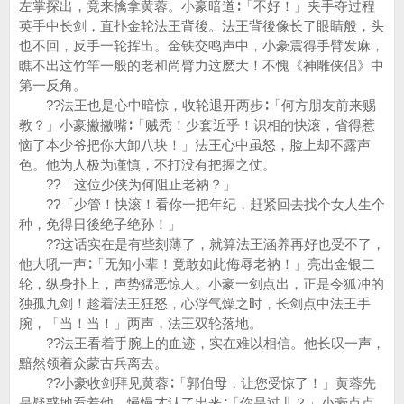
左掌探出，竟来擒拿黄蓉。小豪暗道∶「不好！」夹手夺过程
英手中长剑，直扑金轮法王背後。法王背後像长了眼睛般，头
也不回，反手一轮挥出。金铁交鸣声中，小豪震得手臂发麻，
瞧不出这竹竿一般的老和尚臂力这麽大！不愧《神雕侠侣》中
第一反角。
??法王也是心中暗惊，收轮退开两步∶「何方朋友前来赐
教？」小豪撇撇嘴∶「贼秃！少套近乎！识相的快滚，省得惹
恼了本少爷把你大卸八块！」法王心中虽怒，脸上却不露声
色。他为人极为谨慎，不打没有把握之仗。
??「这位少侠为何阻止老衲？」
??「少管！快滚！看你一把年纪，赶紧回去找个女人生个
种，免得日後绝子绝孙！」
??这话实在是有些刻薄了，就算法王涵养再好也受不了，
他大吼一声∶「无知小辈！竟敢如此侮辱老衲！」亮出金银二
轮，纵身扑上，声势猛恶惊人。小豪一剑点出，正是令狐冲的
独孤九剑！趁着法王狂怒，心浮气燥之时，长剑点中法王手
腕，「当！当！」两声，法王双轮落地。
??法王看着手腕上的血迹，实在难以相信。他长叹一声，
黯然领着众蒙古兵离去。
??小豪收剑拜见黄蓉∶「郭伯母，让您受惊了！」黄蓉先
是疑惑地看着他，慢慢才认了出来∶「你是过儿？」小豪点点