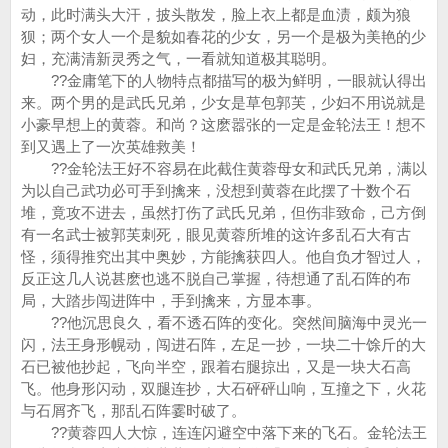
动，此时满头大汗，披头散发，脸上衣上都是血渍，颇为狼
狈；两个女人一个是貌如春花的少女，另一个是极为美艳的少
妇，充满清新灵秀之气，一看就知道极其聪明。
??金庸笔下的人物特点都描写的极为鲜明，一眼就认得出
来。两个男的是武氏兄弟，少女是草包郭芙，少妇不用说就是
小豪早想上的黄蓉。和尚？这麽嚣张的一定是金轮法王！想不
到又遇上了一次英雄救美！
??金轮法王好不容易在此截住黄蓉母女和武氏兄弟，满以
为以自己武功必可手到擒来，没想到黄蓉在此摆了十数个石
堆，竟攻不进去，虽然打伤了武氏兄弟，但伤非致命，己方倒
有一名武士被郭芙刺死，眼见黄蓉所堆的这许多乱石大有古
怪，须得推究出其中奥妙，方能擒获四人。他自负才智过人，
反正这几人说甚麽也逃不脱自己掌握，待想通了乱石阵的布
局，大踏步闯进阵中，手到擒来，方显本事。
??他沉思良久，看不透石阵的变化。突然间脑海中灵光一
闪，法王身形幌动，闯进石阵，左足一抄，一块二十馀斤的大
石已被他抄起，飞向半空，跟着右腿掠出，又是一块大石高
飞。他身形闪动，双腿连抄，大石砰砰山响，互撞之下，火花
与石屑齐飞，那乱石阵霎时破了。
??黄蓉四人大惊，连连闪避空中落下来的飞石。金轮法王