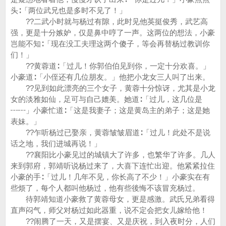
头∶「两位武兄也是多时不见了！」
??二武小时就与杨过有隙，此时见他英挺俊秀，武艺高
强，更是十分嫉妒，仅是鼻中哼了一声。这两位的想法，小豪
岂能不知∶「现在没工夫理这两个傻子，等会再替杨过教训你
们！」
??黄蓉道∶「过儿！你郭伯伯见到你，一定十分欢喜。」
小豪道∶「小侄还有几位朋友。」他把小龙女三人叫了出来。
??见到如此漂亮的三个女子，黄蓉十分惊讶，尤其是小龙
女的淡雅如仙，足可与自己媲美。她道∶「过儿，这几位是
┅┅」小豪忙道∶「这是我妻子；这是黄岛主的弟子；这是她
表妹。」
??乍听杨过已娶亲，黄蓉皱皱眉道∶「过儿！此处不是说
话之地，我们进城再说！」
??襄阳比小豪见过的城镇大了许多，也繁华了许多。几人
来到郭府，郭靖听说杨过来了，大喜下连忙出迎。他紧紧拉住
小豪的手∶「过儿！几年不见，你长高了不少！」小豪实在有
些烦了，每个人都叫他杨过，他有些後悔不该冒充杨过。
待郭靖知道小豪救了黄蓉母女，更是感激。武氏兄弟看得
直声闷气，师父对杨过如此器重，说不定会把女儿嫁给他！
??闹腾了一天，又是摆宴、又是庆祝，到入夜时分，人们