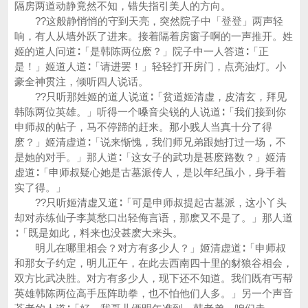
隔房两道动静竟然不知，错失指引美人的方向。
??这般静悄悄的守到天亮，突然院子中「登登」两声轻
响，有人从墙外跃了进来。接着隔着房窗子啊的一声推开。姓
姬的道人问道∶「是韩陈两位麽？」院子中一人答道∶「正
是！」姬道人道∶「请进罢！」轻轻打开房门，点亮油灯。小
豪全神贯注，倾听四人说话。
??只听那姓姬的道人说道∶「贫道姬清虚，皮清玄，拜见
韩陈两位英雄。」听得一个嗓音尖锐的人说道∶「我们接到你
申师叔的帖子，马不停蹄的赶来。那小贱人当真十分了得
麽？」姬清虚道∶「说来惭愧，我们师兄弟跟她打过一场，不
是她的对手。」那人道∶「这女子的武功是甚麽路数？」姬清
虚道∶「申师叔疑心她是古墓派传人，是以年纪虽小，身手着
实了得。」
??只听姬清虚又道∶「可是申师叔提起古墓派，这小丫头
却对赤练仙子李莫愁口出轻侮言语，那麽又不是了。」那人道
∶「既是如此，料来也没甚麽大来头。
明儿在哪里相会？对方有多少人？」姬清虚道∶「申师叔
和那女子约定，明儿正午，在此去西南四十里的豺狼谷相会，
双方比武决胜。对方有多少人，现下还不知道。我们既有丐帮
英雄韩陈两位高手压阵助拳，也不怕他们人多。」另一个声音