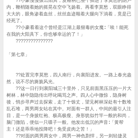
??小豪慢慢拔出阳具，皮鞭柄已整个插进了李莫愁的阴户
内，鞭梢随着她的摇晃在空中飞扬着。再看李莫愁，双眼睁得
大大的，眼角渗着血丝，丝丝血迹顺着大腿向下淌着，竟是已
经死了。
??小豪看着这个曾经是江湖上最狠毒的女魔∶「唉！能死
在我的大阳具下，你也够幸运的了！」
???????????????
「第七章」
??处置完李莫愁，四人南行，向襄阳进发。一路上春光盎
然，说不尽的旖旎风光。
??这一日行到襄阳城三十里外，只见前面黑压压的一片大
树林，林中隐隐传出呼叱喝骂之声。四人心中微惊，隐身树
後，悄步寻声过去探索，走了十馀丈，望见树林深处有十数堆
乱石堆，两男两女站在其中。对面有一群人，中间的最引人注
目，是一个身披红袍、极高极瘦、身形犹似竹竿一般的和尚，
脑门微陷，便似一只碟子一般。他发出低沉的声音∶「黄帮
主！还是乖乖地投降吧！免受皮肉之苦！」
??对面的两男两女中，两男一神色剽悍，另一则轻捷灵