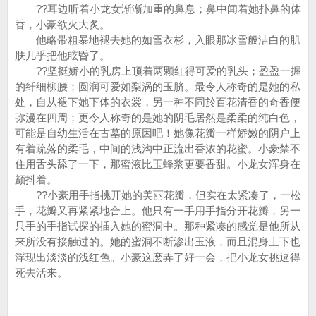
??耳边听着小龙女渐渐加重的鼻息；鼻中闻着她扑鼻的体
香，小豪欲火大炙。
他略带粗暴地褪去她的如雪衣杉，入眼那冰雪般洁白的肌
肤几乎把他眩昏了。
??坚挺娇小的乳房上顶着两颗红得可爱的乳头；盈盈一握
的纤细柳腰；圆润可爱如梨涡的玉脐。最令人称奇的是她的私
处，自从褪下她下体的衣裳，另一种不同於百花清香的奇香便
弥漫在四周；更令人称奇的是她的阴毛居然是柔柔的纯白色，
可能是自幼生活在古墓的原因吧！她像花瓣一样娇嫩的阴户上
有着疏落的柔毛，中间的浅沟中正流出香浓的花蜜。小豪禁不
住用舌头舔了一下，那蜜液比玉蜂浆更要香甜。小龙女浑身在
颤抖着。
??小豪用手指挑开她的美丽花瓣，但实在太紧凑了，一松
手，花瓣又再紧紧地合上。他只有一手用手指分开花瓣，另一
只手的手指试探的插入她的蜜洞中。那种紧凑的感觉是他所从
来所没有接触过的。她的蜜洞不断渗出玉液，而且混身上下也
浮现出淡淡的浅红色。小豪这麽弄了好一会，把小龙女挑逗得
死去活来。