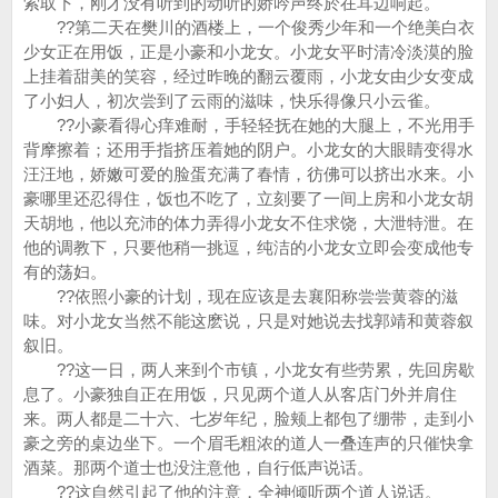
索取下，刚才没有听到的动听的娇吟声终於在耳边响起。
??第二天在樊川的酒楼上，一个俊秀少年和一个绝美白衣
少女正在用饭，正是小豪和小龙女。小龙女平时清冷淡漠的脸
上挂着甜美的笑容，经过昨晚的翻云覆雨，小龙女由少女变成
了小妇人，初次尝到了云雨的滋味，快乐得像只小云雀。
??小豪看得心痒难耐，手轻轻抚在她的大腿上，不光用手
背摩擦着；还用手指挤压着她的阴户。小龙女的大眼睛变得水
汪汪地，娇嫩可爱的脸蛋充满了春情，彷佛可以挤出水来。小
豪哪里还忍得住，饭也不吃了，立刻要了一间上房和小龙女胡
天胡地，他以充沛的体力弄得小龙女不住求饶，大泄特泄。在
他的调教下，只要他稍一挑逗，纯洁的小龙女立即会变成他专
有的荡妇。
??依照小豪的计划，现在应该是去襄阳称尝尝黄蓉的滋
味。对小龙女当然不能这麽说，只是对她说去找郭靖和黄蓉叙
叙旧。
??这一日，两人来到个市镇，小龙女有些劳累，先回房歇
息了。小豪独自正在用饭，只见两个道人从客店门外并肩住
来。两人都是二十六、七岁年纪，脸颊上都包了绷带，走到小
豪之旁的桌边坐下。一个眉毛粗浓的道人一叠连声的只催快拿
酒菜。那两个道士也没注意他，自行低声说话。
??这自然引起了他的注意，全神倾听两个道人说话。