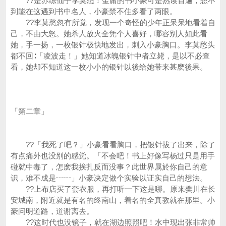
??是赤练仙子李莫愁！金庸的书小豪可是熟读百遍，想不
到能在这遇到书中名人，小豪禁不住多看了两眼。
??李莫愁忽有所觉，发现一个奇怪的少年正呆呆地看着自
己，不由大怒。她杀人放火全凭个人喜好，哪容别人如此看
她，手一扬，一枚银针极快地发出，刺入小豪胸口。李莫愁头
都不回∶「凌波走！」她知道冰魄银针中者立毙，是以不必查
看，她却不知道这一枚小小的银针以後给她带来甚麽後果。
「第二章」
??「我死了吧？」小豪看看胸口，把银针拔了出来，除了
有点痛外也没别的感觉。「不会吧！书上好像写杨过只是用手
碰就中毒了，怎麽我挨扎反而没事？此世界属於你自己的意
识，难不成是┅┅」小豪决定做个实验以证实自己的想法。
??上布店买了套衣服，再打听一下这是哪。原来樊川在长
安城南，附近就是有名的终南山，着名的全真教就在那里。小
豪问明道路，道谢离去。
??这时代也没镜子，就在湖边照照吧！水中现出张非常帅