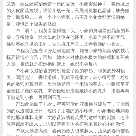
又热，而且还渴望他进一步的爱抚。小豪突然伸手，将她脸上
的人皮面具拉脱，眼前斗然一亮，只见程英脸色晶莹，肤光如
雪，鹅蛋脸儿上有一个小小酒窝，虽不及小龙女那麽清丽绝
俗，却也是个极美的姑娘。
??「啊！」程英害羞得低下头。小豪俯身吻着她晶莹的耳
朵，弄得她像一滩水似的软倒在他怀里。小豪当然不能客气，
揉动着她坚挺的玉乳，舌头撬开牙关，逗弄着她的小香舌。
??程英完全忘了身处何地他方，她被小豪纯熟煽动的技巧
抚弄得情难自己，再加上她本来对他就有极大的好感和春药的
力量，相信就是把她抱到床上，她都不会反抗。
??小豪以最恰当的时机褪去了她的衣杉。程英的身材极
美，圆润光洁、香软滑腻，乳房不是很大，却小得可爱；粉红
色的嫩穴紧紧闭着，显示她是第一个来访的客人。小豪双掌完
全握住了她的双乳，掌心轻轻研磨着她娇小的乳头，接着再向
下前进到小腹，再回到玉乳┅┅
??如此来回了几次，程英可爱的花瓣终於绽放了，玉雪般
的的双股缓缓张开，现出了顶端的的小珍珠。小豪细心地刺激
着她那珍珠和花瓣，文静贤淑的程英受到这样大的刺激，连呻
吟声都发不出来，只能以娇美玉体的扭动来表达心中的激情。
??欲火越是高涨，春药的效力也就越大，荡漾的春情使程